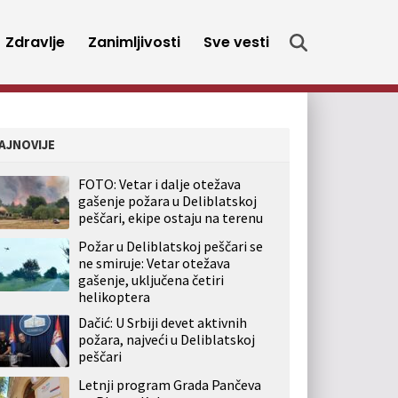
Zdravlje
Zanimljivosti
Sve vesti
AJNOVIJE
FOTO: Vetar i dalje otežava
gašenje požara u Deliblatskoj
peščari, ekipe ostaju na terenu
Požar u Deliblatskoj peščari se
ne smiruje: Vetar otežava
gašenje, uključena četiri
helikoptera
Dačić: U Srbiji devet aktivnih
požara, najveći u Deliblatskoj
peščari
Letnji program Grada Pančeva