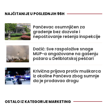
NAJČITANIJE U POSLEDNJIH 96H
Pančevac osumnjičen za
građenje bez dozvole i
nepoštovanje rešenja inspekcije
Dačić: Sve raspoložive snage
MUP-a angažovane na gašenju
požara u Deliblatskoj peščari
Krivična prijava protiv muškarca
iz okoline Pančeva zbog sumnje
da je prodavao drogu
OSTALO IZ KATEGORIJE MARKETING