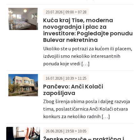
23.07.2026 | 09:00 > 07:28
Kuća kraj Tise, moderna
novogradnja i plac za
investitore: Pogledajte ponudu
Bulevar nekretnina
Ukoliko ste u potrazi za kućom ili placem,
izdvojili smo nekoliko interesantnih
ponuda koje vredi […]
16.07.2026 | 10:39 > 11:25
Pančevo: Anči Kolači
zapošljava
Zbog širenja obima posla i daljeg razvoja
tima, poslastičarnica Anči Kolači otvara
konkurs za nekoliko radnih […]
26.06.2026 | 19:58 > 10:05
Ženske papuče – praktična i