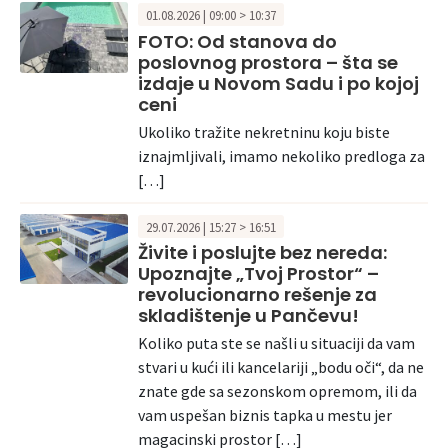
01.08.2026 | 09:00 > 10:37
FOTO: Od stanova do
poslovnog prostora – šta se
izdaje u Novom Sadu i po kojoj
ceni
Ukoliko tražite nekretninu koju biste
iznajmljivali, imamo nekoliko predloga za
[…]
29.07.2026 | 15:27 > 16:51
Živite i poslujte bez nereda:
Upoznajte „Tvoj Prostor“ –
revolucionarno rešenje za
skladištenje u Pančevu!
Koliko puta ste se našli u situaciji da vam
stvari u kući ili kancelariji „bodu oči“, da ne
znate gde sa sezonskom opremom, ili da
vam uspešan biznis tapka u mestu jer
magacinski prostor […]