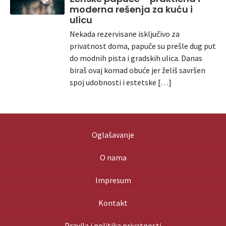
moderna rešenja za kuću i
ulicu
Nekada rezervisane isključivo za
privatnost doma, papuče su prešle dug put
do modnih pista i gradskih ulica. Danas
biraš ovaj komad obuće jer želiš savršen
spoj udobnosti i estetske […]
Oglašavanje
O nama
Impresum
Kontakt
Pravila i politika privatnosti