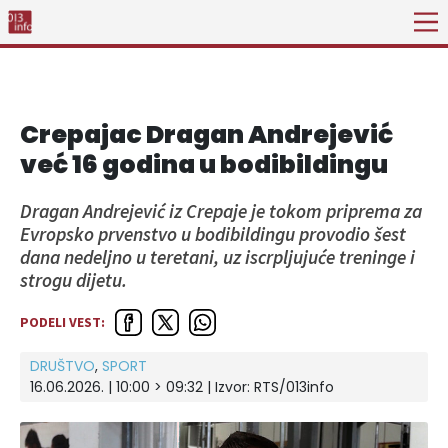
Crepajac Dragan Andrejević
već 16 godina u bodibildingu
Dragan Andrejević iz Crepaje je tokom priprema za
Evropsko prvenstvo u bodibildingu provodio šest
dana nedeljno u teretani, uz iscrpljujuće treninge i
strogu dijetu.
PODELI VEST:
DRUŠTVO
,
SPORT
16.06.2026. | 10:00 > 09:32
| Izvor:
RTS/013info