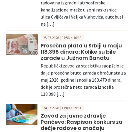
radova na izgradnji atmosferske i
kanalizacione mreže u zoni raskrsnice
ulica Cvijićeva i Veljka Vlahovića, autobusi
na […]
25.07.2026 | 07:56 > 10:18
Prosečna plata u Srbiji u maju
118.398 dinara: Kolike su bile
zarade u Južnom Banatu
Republički zavod za statistiku saopštio je
da je prosečna bruto zarada obračunata za
maj 2026. godine iznosila 163.470 dinara,
dok je prosečna neto zarada iznosila
118.398 […]
24.07.2026 | 11:00 > 09:11
Zavod za javno zdravlje
Pančevo: Raspisan konkurs za
dečje radove o značaju