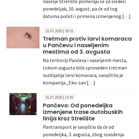
naselje Strelište pomeraju se za sledeći
ponedeljak, 10. avgust, pa će od tog
datuma početi i primena izmenjenog […]
31.07.2026 | 20:31
Tretman protiv larvi komaraca
u Pančevu i naseljenim
mestima od 3. avgusta
Na teritoriji Pančeva i naseljenih mesta,
tokom avgusta biće sproveden tretman
suzbijanja larvi komaraca, saopštila je
kompanija „Eko-san […]
31.07.2026 | 13:35
Pančevo: Od ponedeljka
izmenjene trase autobuskih
linija kroz Strelište
Pantransport je saopštio da će od
ponedeljka, 3. avgusta, zbog izvođenja