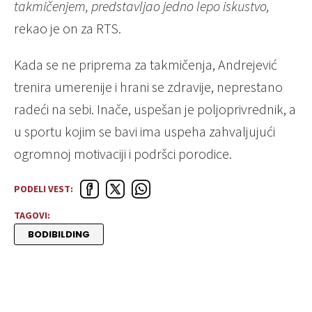
takmičenjem, predstavljao jedno lepo iskustvo,
rekao je on za RTS.
Kada se ne priprema za takmičenja, Andrejević
trenira umerenije i hrani se zdravije, neprestano
radeći na sebi. Inače, uspešan je poljoprivrednik, a
u sportu kojim se bavi ima uspeha zahvaljujući
ogromnoj motivaciji i podršci porodice.
PODELI VEST:
TAGOVI:
BODIBILDING