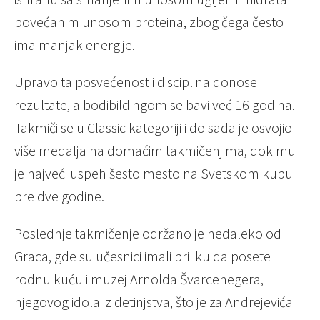
povećanim unosom proteina, zbog čega često
ima manjak energije.
Upravo ta posvećenost i disciplina donose
rezultate, a bodibildingom se bavi već 16 godina.
Takmiči se u Classic kategoriji i do sada je osvojio
više medalja na domaćim takmičenjima, dok mu
je najveći uspeh šesto mesto na Svetskom kupu
pre dve godine.
Poslednje takmičenje održano je nedaleko od
Graca, gde su učesnici imali priliku da posete
rodnu kuću i muzej Arnolda Švarcenegera,
njegovog idola iz detinjstva, što je za Andrejevića