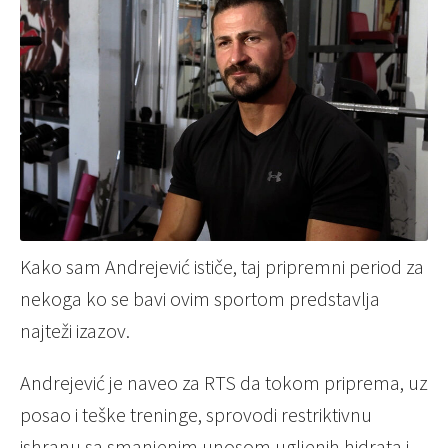
Kako sam Andrejević ističe, taj pripremni period za
nekoga ko se bavi ovim sportom predstavlja
najteži izazov.
Andrejević je naveo za RTS da tokom priprema, uz
posao i teške treninge, sprovodi restriktivnu
ishranu sa smanjenim unosom ugljenih hidrata i