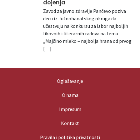
dojenja
Zavod za javno zdravlje Pančevo poziva
decu iz Južnobanatskog okruga da
učestvuju na konkursu za izbor najboljih
likovnih i literarnih radova na temu
„Majčino mleko – najbolja hrana od prvog
[…]
Oglašavanje
O nama
Impresum
Kontakt
Pravila i politika privatnosti