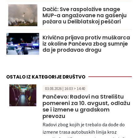
Dačić: Sve raspoložive snage
MUP-a angažovane na gašenju
požara u Deliblatskoj peščari
Krivična prijava protiv muškarca
iz okoline Pančeva zbog sumnje
da je prodavao drogu
OSTALO IZ KATEGORIJE DRUŠTVO
03.08.2026 | 16:03 > 14:40
Pančevo: Radovi na Strelištu
pomereni za 10. avgust, odlažu
se i izmene u gradskom
prevozu
Radovi zbog kojih je trebalo da dođe do
izmene trasa autobuskih linija kroz