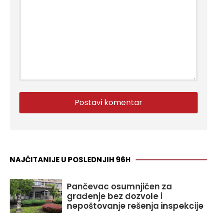
NAJČITANIJE U POSLEDNJIH 96H
Pančevac osumnjičen za
građenje bez dozvole i
nepoštovanje rešenja inspekcije