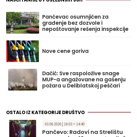
Pančevac osumnjičen za
građenje bez dozvole i
nepoštovanje rešenja inspekcije
Nove cene goriva
Dačić: Sve raspoložive snage
MUP-a angažovane na gašenju
požara u Deliblatskoj peščari
OSTALO IZ KATEGORIJE DRUŠTVO
03.08.2026 | 16:03 > 14:40
Pančevo: Radovi na Strelištu