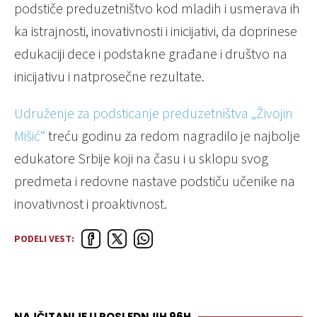
podstiče preduzetništvo kod mladih i usmerava ih
ka istrajnosti, inovativnosti i inicijativi, da doprinese
edukaciji dece i podstakne građane i društvo na
inicijativu i natprosečne rezultate.
Udruženje za podsticanje preduzetništva „Živojin
Mišić“
treću godinu za redom nagradilo je najbolje
edukatore Srbije koji na času i u sklopu svog
predmeta i redovne nastave podstiču učenike na
inovativnost i proaktivnost.
PODELI VEST:
NAJČITANIJE U POSLEDNJIH 96H