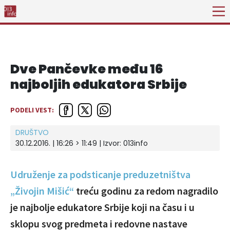
Dve Pančevke među 16
najboljih edukatora Srbije
PODELI VEST:
DRUŠTVO
30.12.2016. | 16:26 > 11:49 | Izvor:
013info
Udruženje za podsticanje preduzetništva
„Živojin Mišić“
treću godinu za redom nagradilo
je najbolje edukatore Srbije koji na času i u
sklopu svog predmeta i redovne nastave