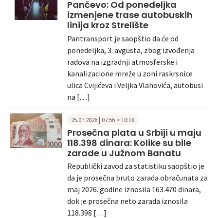
Pančevo: Od ponedeljka
izmenjene trase autobuskih
linija kroz Strelište
Pantransport je saopštio da će od
ponedeljka, 3. avgusta, zbog izvođenja
radova na izgradnji atmosferske i
kanalizacione mreže u zoni raskrsnice
ulica Cvijićeva i Veljka Vlahovića, autobusi
na […]
25.07.2026 | 07:56 > 10:18
Prosečna plata u Srbiji u maju
118.398 dinara: Kolike su bile
zarade u Južnom Banatu
Republički zavod za statistiku saopštio je
da je prosečna bruto zarada obračunata za
maj 2026. godine iznosila 163.470 dinara,
dok je prosečna neto zarada iznosila
118.398 […]