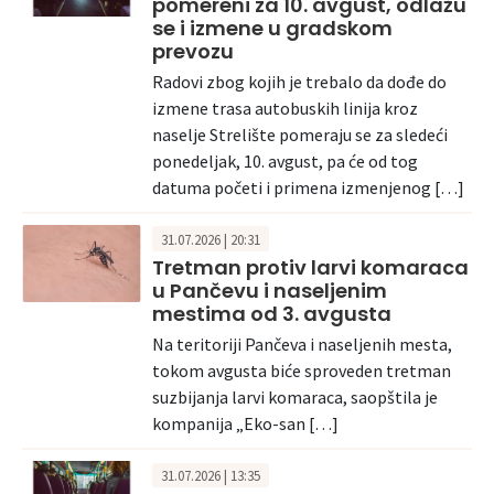
pomereni za 10. avgust, odlažu
se i izmene u gradskom
prevozu
Radovi zbog kojih je trebalo da dođe do
izmene trasa autobuskih linija kroz
naselje Strelište pomeraju se za sledeći
ponedeljak, 10. avgust, pa će od tog
datuma početi i primena izmenjenog […]
31.07.2026 | 20:31
Tretman protiv larvi komaraca
u Pančevu i naseljenim
mestima od 3. avgusta
Na teritoriji Pančeva i naseljenih mesta,
tokom avgusta biće sproveden tretman
suzbijanja larvi komaraca, saopštila je
kompanija „Eko-san […]
31.07.2026 | 13:35