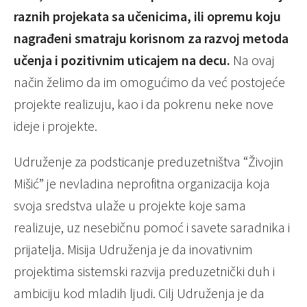
raznih projekata sa učenicima, ili opremu koju
nagrađeni smatraju korisnom za razvoj metoda
učenja i pozitivnim uticajem na decu.
Na ovaj
način želimo da im omogućimo da već postojeće
projekte realizuju, kao i da pokrenu neke nove
ideje i projekte.
Udruženje za podsticanje preduzetništva “Živojin
Mišić” je nevladina neprofitna organizacija koja
svoja sredstva ulaže u projekte koje sama
realizuje, uz nesebičnu pomoć i savete saradnika i
prijatelja. Misija Udruženja je da inovativnim
projektima sistemski razvija preduzetnički duh i
ambiciju kod mladih ljudi. Cilj Udruženja je da