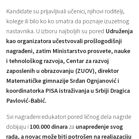
Kandidate su prijavljivali učenici, njihovi roditelji,
kolege ili bilo ko ko smatra da poznaje izuzetnog
nastavnika. U izboru najboljih su pored
Udruženja
kao organizatora učestvovali prošlogodišnji
nagrađeni, zatim Ministarstvo prosvete, nauke
i tehnološkog razvoja, Centar za razvoj
zaposlenih u obrazovanju (ZUOV), direktor
Matematičke gimnazije Srđan Ognjanović i
koordinatorka PISA istraživanja u Srbiji Dragica
Pavlović-Babić.
Svi nagrađeni edukatori pored ličnog dela nagrde
dobijaju i
100.000 dinara
za
unapređenje svog
rada, a novac može biti potrošen na realiazaciju