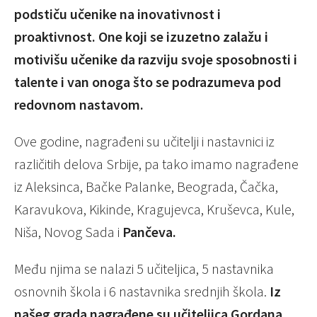
podstiču učenike na inovativnost i
proaktivnost. One koji se izuzetno zalažu i
motivišu učenike da razviju svoje sposobnosti i
talente i van onoga što se podrazumeva pod
redovnom nastavom.
Ove godine, nagrađeni su učitelji i nastavnici iz
različitih delova Srbije, pa tako imamo nagrađene
iz Aleksinca, Bačke Palanke, Beograda, Čačka,
Karavukova, Kikinde, Kragujevca, Kruševca, Kule,
Niša, Novog Sada i
Pančeva.
Među njima se nalazi 5 učiteljica, 5 nastavnika
osnovnih škola i 6 nastavnika srednjih škola.
Iz
našeg grada nagrađene su učiteljica Gordana