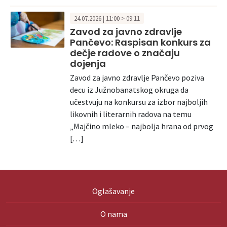
24.07.2026 | 11:00 > 09:11
Zavod za javno zdravlje
Pančevo: Raspisan konkurs za
dečje radove o značaju
dojenja
Zavod za javno zdravlje Pančevo poziva
decu iz Južnobanatskog okruga da
učestvuju na konkursu za izbor najboljih
likovnih i literarnih radova na temu
„Majčino mleko – najbolja hrana od prvog
[…]
Oglašavanje
O nama