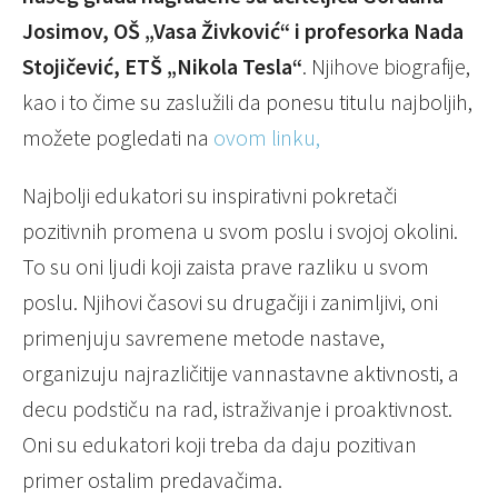
Josimov, OŠ „Vasa Živković“ i profesorka Nada
Stojičević, ETŠ „Nikola Tesla“
. Njihove biografije,
kao i to čime su zaslužili da ponesu titulu najboljih,
možete pogledati na
ovom linku,
Najbolji edukatori su inspirativni pokretači
pozitivnih promena u svom poslu i svojoj okolini.
To su oni ljudi koji zaista prave razliku u svom
poslu. Njihovi časovi su drugačiji i zanimljivi, oni
primenjuju savremene metode nastave,
organizuju najrazličitije vannastavne aktivnosti, a
decu podstiču na rad, istraživanje i proaktivnost.
Oni su edukatori koji treba da daju pozitivan
primer ostalim predavačima.