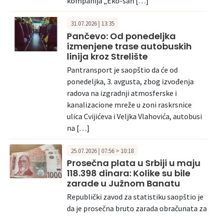
kompanija „Eko-san […]
31.07.2026 | 13:35
Pančevo: Od ponedeljka
izmenjene trase autobuskih
linija kroz Strelište
Pantransport je saopštio da će od
ponedeljka, 3. avgusta, zbog izvođenja
radova na izgradnji atmosferske i
kanalizacione mreže u zoni raskrsnice
ulica Cvijićeva i Veljka Vlahovića, autobusi
na […]
25.07.2026 | 07:56 > 10:18
Prosečna plata u Srbiji u maju
118.398 dinara: Kolike su bile
zarade u Južnom Banatu
Republički zavod za statistiku saopštio je
da je prosečna bruto zarada obračunata za