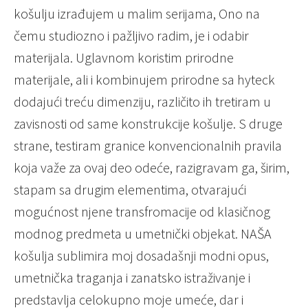
košulju izrađujem u malim serijama, Ono na
čemu studiozno i pažljivo radim, je i odabir
materijala. Uglavnom koristim prirodne
materijale, ali i kombinujem prirodne sa hyteck
dodajući treću dimenziju, različito ih tretiram u
zavisnosti od same konstrukcije košulje. S druge
strane, testiram granice konvencionalnih pravila
koja važe za ovaj deo odeće, razigravam ga, širim,
stapam sa drugim elementima, otvarajući
mogućnost njene transfromacije od klasičnog
modnog predmeta u umetnički objekat. NAŠA
košulja sublimira moj dosadašnji modni opus,
umetnička traganja i zanatsko istraživanje i
predstavlja celokupno moje umeće, dar i