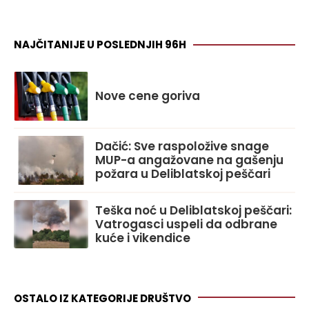
NAJČITANIJE U POSLEDNJIH 96H
Nove cene goriva
Dačić: Sve raspoložive snage
MUP-a angažovane na gašenju
požara u Deliblatskoj peščari
Teška noć u Deliblatskoj peščari:
Vatrogasci uspeli da odbrane
kuće i vikendice
OSTALO IZ KATEGORIJE DRUŠTVO