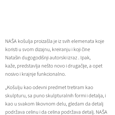
NAŠA košulja proizašla je iz svih elemenata koje
koristi u svom dizajnu, kreiranju i koji čine
Natašin dugogodišnji autorski izraz . Ipak,
kaže, predstavlja nešto novo i drugačije, a opet
nosivo i krajnje funkcionalno.
„Košulju kao odevni predmet tretiram kao
skulpturu, sa puno skulpturalnih formi i detalja, i
kao u svakom likovnom delu, gledam da detalj
podržava celinu i da celina podržava detalj. NAŠA