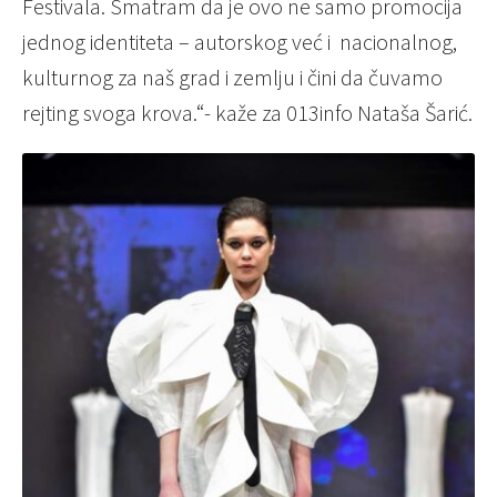
Festivala. Smatram da je ovo ne samo promocija
jednog identiteta – autorskog već i nacionalnog,
kulturnog za naš grad i zemlju i čini da čuvamo
rejting svoga krova.“- kaže za 013info Nataša Šarić.