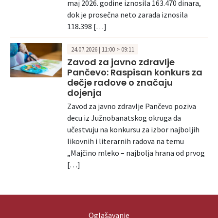
maj 2026. godine iznosila 163.470 dinara,
dok je prosečna neto zarada iznosila
118.398 […]
24.07.2026 | 11:00 > 09:11
Zavod za javno zdravlje
Pančevo: Raspisan konkurs za
dečje radove o značaju
dojenja
Zavod za javno zdravlje Pančevo poziva
decu iz Južnobanatskog okruga da
učestvuju na konkursu za izbor najboljih
likovnih i literarnih radova na temu
„Majčino mleko – najbolja hrana od prvog
[…]
Oglašavanje