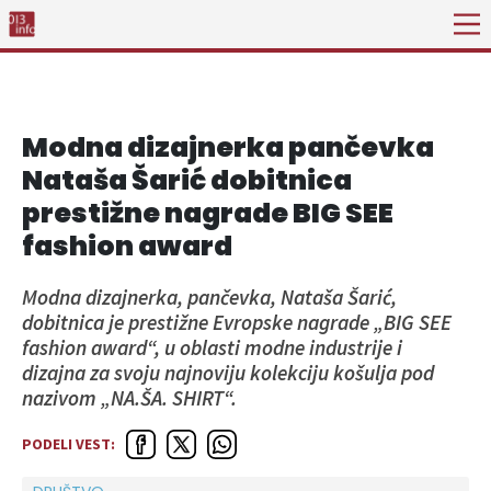
Modna dizajnerka pančevka
Nataša Šarić dobitnica
prestižne nagrade BIG SEE
fashion award
Modna dizajnerka, pančevka, Nataša Šarić,
dobitnica je prestižne Evropske nagrade „BIG SEE
fashion award“, u oblasti modne industrije i
dizajna za svoju najnoviju kolekciju košulja pod
nazivom „NA.ŠA. SHIRT“.
PODELI VEST: