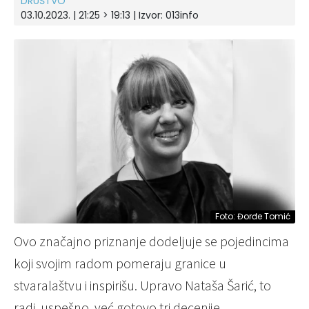
DRUŠTVO
03.10.2023. | 21:25 > 19:13 | Izvor:
013info
Foto: Đorđe Tomić
Ovo značajno priznanje dodeljuje se pojedincima
koji svojim radom pomeraju granice u
stvaralaštvu i inspirišu. Upravo Nataša Šarić, to
radi, uspešno, već gotovo tri decenije.