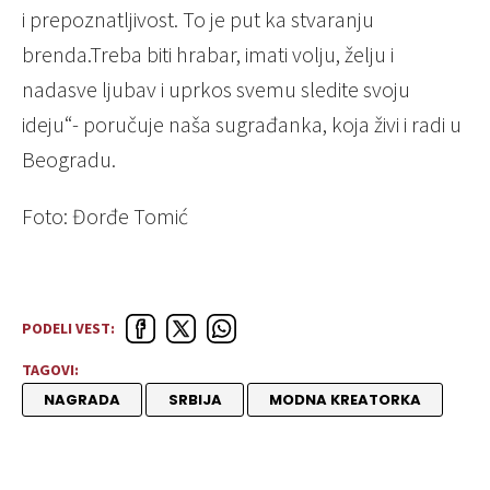
i prepoznatljivost. To je put ka stvaranju
brenda.Treba biti hrabar, imati volju, želju i
nadasve ljubav i uprkos svemu sledite svoju
ideju“- poručuje naša sugrađanka, koja živi i radi u
Beogradu.
Foto: Đorđe Tomić
PODELI VEST:
TAGOVI:
NAGRADA
SRBIJA
MODNA KREATORKA