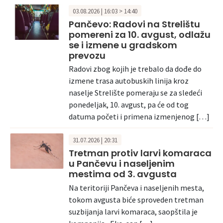
03.08.2026 | 16:03 > 14:40
Pančevo: Radovi na Strelištu
pomereni za 10. avgust, odlažu
se i izmene u gradskom
prevozu
Radovi zbog kojih je trebalo da dođe do
izmene trasa autobuskih linija kroz
naselje Strelište pomeraju se za sledeći
ponedeljak, 10. avgust, pa će od tog
datuma početi i primena izmenjenog […]
31.07.2026 | 20:31
Tretman protiv larvi komaraca
u Pančevu i naseljenim
mestima od 3. avgusta
Na teritoriji Pančeva i naseljenih mesta,
tokom avgusta biće sproveden tretman
suzbijanja larvi komaraca, saopštila je