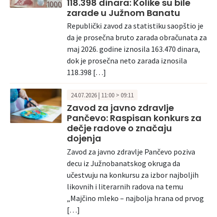
118.398 dinara: Kolike su bile
zarade u Južnom Banatu
Republički zavod za statistiku saopštio je
da je prosečna bruto zarada obračunata za
maj 2026. godine iznosila 163.470 dinara,
dok je prosečna neto zarada iznosila
118.398 […]
24.07.2026 | 11:00 > 09:11
Zavod za javno zdravlje
Pančevo: Raspisan konkurs za
dečje radove o značaju
dojenja
Zavod za javno zdravlje Pančevo poziva
decu iz Južnobanatskog okruga da
učestvuju na konkursu za izbor najboljih
likovnih i literarnih radova na temu
„Majčino mleko – najbolja hrana od prvog
[…]