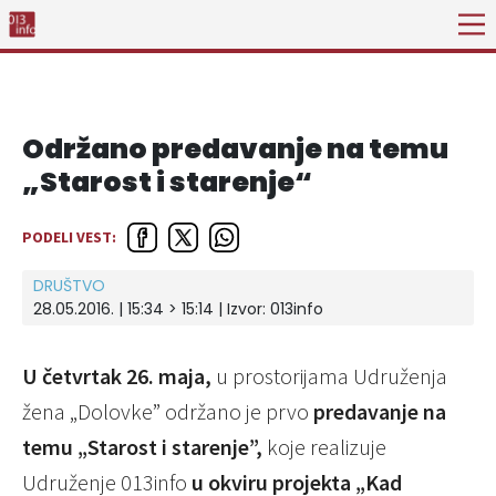
Održano predavanje na temu
„Starost i starenje“
PODELI VEST:
DRUŠTVO
28.05.2016. | 15:34 > 15:14 | Izvor:
013info
U četvrtak 26. maja,
u prostorijama Udruženja
žena „Dolovke” održano je prvo
predavanje na
temu „Starost i starenje”,
koje realizuje
Udruženje 013info
u okviru projekta „Kad