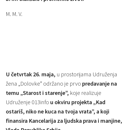
M. M. V.
U četvrtak 26. maja,
u prostorijama Udruženja
žena „Dolovke” održano je prvo
predavanje na
temu „Starost i starenje”,
koje realizuje
Udruženje 013info
u okviru projekta „Kad
ostariš, niko ne kuca na tvoja vrata”, a koji
finansira Kancelarija za ljudska prava i manjine,
Vlade Republike Srbije.