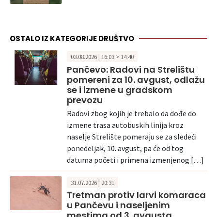
OSTALO IZ KATEGORIJE DRUŠTVO
03.08.2026 | 16:03 > 14:40
Pančevo: Radovi na Strelištu
pomereni za 10. avgust, odlažu
se i izmene u gradskom
prevozu
Radovi zbog kojih je trebalo da dođe do
izmene trasa autobuskih linija kroz
naselje Strelište pomeraju se za sledeći
ponedeljak, 10. avgust, pa će od tog
datuma početi i primena izmenjenog […]
31.07.2026 | 20:31
Tretman protiv larvi komaraca
u Pančevu i naseljenim
mestima od 3. avgusta