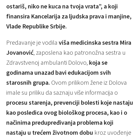
ostariš, niko ne kuca na tvoja vrata”, a koji
finansira Kancelarija za ljudska prava i manjine,
Vlade Republike Srbije.
Predavanje je vodila
viša medicinska sestra Mira
Jovanović
, zaposlena kao patronožna sestra u
Zdravstvenoj ambulanti Dolovo,
koja se
godinama unazad bavi edukacijom svih
starosnih grupa.
Ovom prilikom žene iz Dolova
imale su priliku da saznaju više informacija o
procesu starenja, prevenciji bolesti koje nastaju
kao posledica ovog biološkog procesa, kao i o
načinima predupređivanja problema koji
nastaju u trećem životnom dobu
kroz uvođenje