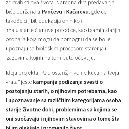
zdravih stilova života. Naredna dva predavanja
biće održana u
Pančevu i Kačarevu
, gde će
takođe cilj biti edukacija onih koji
imaju starije članove porodice, kao i samih starijih
osoba, a koja mogu da pomognu da se bolje
upoznaju sa biološkim procesom starenja i
izazovima koji ih na tom putu očekuju.
Ideja projekta „Kad ostariš, niko ne kuca na tvoja
vrata” jeste
kampanja podizanja svesti o
postojanju starih, o njihovim potrebama, kao
i upoznavanje sa različitim kategorijama osoba
starije životne dobi, problemima sa kojima se
oni suočavaju i njihovim stavovima o tome šta
bi im olakšalo i promenilo život.