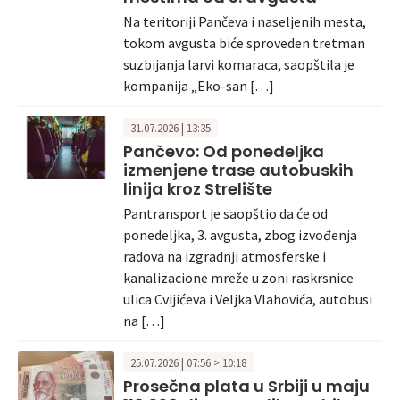
Na teritoriji Pančeva i naseljenih mesta,
tokom avgusta biće sproveden tretman
suzbijanja larvi komaraca, saopštila je
kompanija „Eko-san […]
31.07.2026 | 13:35
Pančevo: Od ponedeljka
izmenjene trase autobuskih
linija kroz Strelište
Pantransport je saopštio da će od
ponedeljka, 3. avgusta, zbog izvođenja
radova na izgradnji atmosferske i
kanalizacione mreže u zoni raskrsnice
ulica Cvijićeva i Veljka Vlahovića, autobusi
na […]
25.07.2026 | 07:56 > 10:18
Prosečna plata u Srbiji u maju