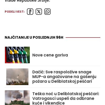
PODELI VEST:
NAJČITANIJE U POSLEDNJIH 96H
Nove cene goriva
Dačić: Sve raspoložive snage
MUP-a angažovane na gašenju
požara u Deliblatskoj peščari
Teška noć u Deliblatskoj peščari:
Vatrogasci uspeli da odbrane
kuće i vikendice