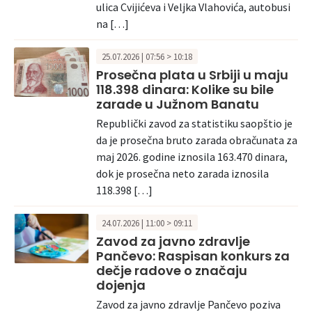
ulica Cvijićeva i Veljka Vlahovića, autobusi
na […]
25.07.2026 | 07:56 > 10:18
Prosečna plata u Srbiji u maju
118.398 dinara: Kolike su bile
zarade u Južnom Banatu
Republički zavod za statistiku saopštio je
da je prosečna bruto zarada obračunata za
maj 2026. godine iznosila 163.470 dinara,
dok je prosečna neto zarada iznosila
118.398 […]
24.07.2026 | 11:00 > 09:11
Zavod za javno zdravlje
Pančevo: Raspisan konkurs za
dečje radove o značaju
dojenja
Zavod za javno zdravlje Pančevo poziva