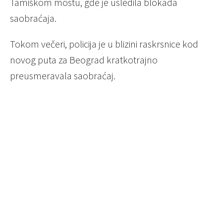
Tamiškom mostu, gde je usledila blokada
saobraćaja.
Tokom večeri, policija je u blizini raskrsnice kod
novog puta za Beograd kratkotrajno
preusmeravala saobraćaj.