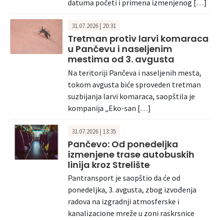
datuma početi i primena izmenjenog […]
31.07.2026 | 20:31
Tretman protiv larvi komaraca
u Pančevu i naseljenim
mestima od 3. avgusta
Na teritoriji Pančeva i naseljenih mesta,
tokom avgusta biće sproveden tretman
suzbijanja larvi komaraca, saopštila je
kompanija „Eko-san […]
31.07.2026 | 13:35
Pančevo: Od ponedeljka
izmenjene trase autobuskih
linija kroz Strelište
Pantransport je saopštio da će od
ponedeljka, 3. avgusta, zbog izvođenja
radova na izgradnji atmosferske i
kanalizacione mreže u zoni raskrsnice