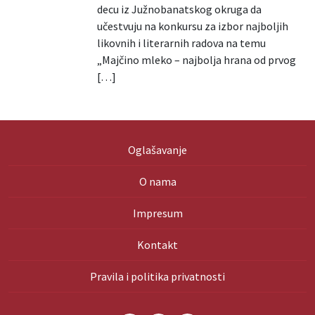
decu iz Južnobanatskog okruga da
učestvuju na konkursu za izbor najboljih
likovnih i literarnih radova na temu
„Majčino mleko – najbolja hrana od prvog
[…]
Oglašavanje
O nama
Impresum
Kontakt
Pravila i politika privatnosti