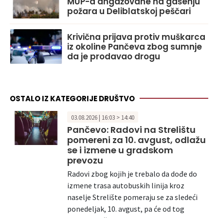
MUP-a angažovane na gašenju
požara u Deliblatskoj peščari
Krivična prijava protiv muškarca
iz okoline Pančeva zbog sumnje
da je prodavao drogu
OSTALO IZ KATEGORIJE DRUŠTVO
03.08.2026 | 16:03 > 14:40
Pančevo: Radovi na Strelištu
pomereni za 10. avgust, odlažu
se i izmene u gradskom
prevozu
Radovi zbog kojih je trebalo da dođe do
izmene trasa autobuskih linija kroz
naselje Strelište pomeraju se za sledeći
ponedeljak, 10. avgust, pa će od tog