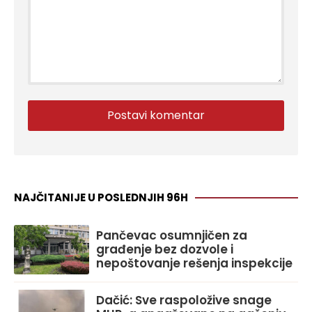
NAJČITANIJE U POSLEDNJIH 96H
Pančevac osumnjičen za
građenje bez dozvole i
nepoštovanje rešenja inspekcije
Dačić: Sve raspoložive snage