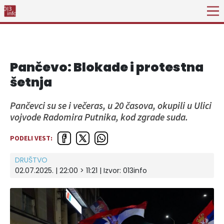
Pančevo: Blokade i protestna
šetnja
Pančevci su se i večeras, u 20 časova, okupili u Ulici
vojvode Radomira Putnika, kod zgrade suda.
PODELI VEST:
DRUŠTVO
02.07.2025. | 22:00 > 11:21 | Izvor:
013info