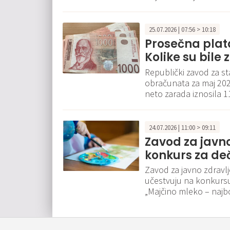
25.07.2026 | 07:56 > 10:18
Prosečna plata
Kolike su bil
Republički zavod za st
obračunata za maj 202
neto zarada iznosila 
24.07.2026 | 11:00 > 09:11
Zavod za javn
konkurs za de
Zavod za javno zdravl
učestvuju na konkursu 
„Majčino mleko – najb