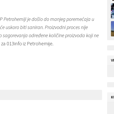
HIP Petrohemiji je došlo do manjeg poremećaja u
e uskoro biti saniran. Proizvodni proces nije
 sagorevanja određene količine proizvoda koji ne
 za 013info iz Petrohemije.
V
K