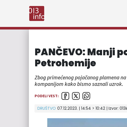
PANČEVO: Manji po
Petrohemije
Zbog primećenog pojačanog plamena na ba
kompanijom kako bismo saznali uzrok.
PODELI VEST:
DRUŠTVO
07.12.2023. | 14:54 > 10:42 | Izvor:
013