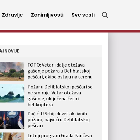
Zdravlje
Zanimljivosti
Sve vesti
AJNOVIJE
FOTO: Vetar i dalje otežava
gašenje požara u Deliblatskoj
peščari, ekipe ostaju na terenu
Požar u Deliblatskoj peščari se
ne smiruje: Vetar otežava
gašenje, uključena četiri
helikoptera
Dačić: U Srbiji devet aktivnih
požara, najveći u Deliblatskoj
peščari
Letnji program Grada Pančeva