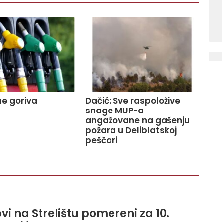
e goriva
Dačić: Sve raspoložive
snage MUP-a
angažovane na gašenju
požara u Deliblatskoj
peščari
i na Strelištu pomereni za 10.