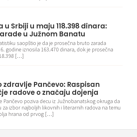
 u Srbiji u maju 118.398 dinara:
e zarade u Južnom Banatu
atistiku saopštio je da je prosečna bruto zarada
6. godine iznosila 163.470 dinara, dok je prosečna
118.398 […]
o zdravlje Pančevo: Raspisan
čje radove o značaju dojenja
je Pančevo poziva decu iz Južnobanatskog okruga da
za izbor najboljih likovnih i literarnih radova na temu
olja hrana od prvog […]