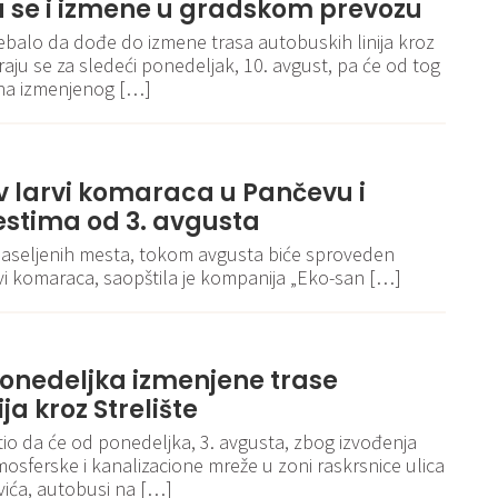
u se i izmene u gradskom prevozu
rebalo da dođe do izmene trasa autobuskih linija kroz
raju se za sledeći ponedeljak, 10. avgust, pa će od tog
ena izmenjenog […]
v larvi komaraca u Pančevu i
stima od 3. avgusta
i naseljenih mesta, tokom avgusta biće sproveden
vi komaraca, saopštila je kompanija „Eko-san […]
onedeljka izmenjene trase
ja kroz Strelište
io da će od ponedeljka, 3. avgusta, zbog izvođenja
mosferske i kanalizacione mreže u zoni raskrsnice ulica
ovića, autobusi na […]