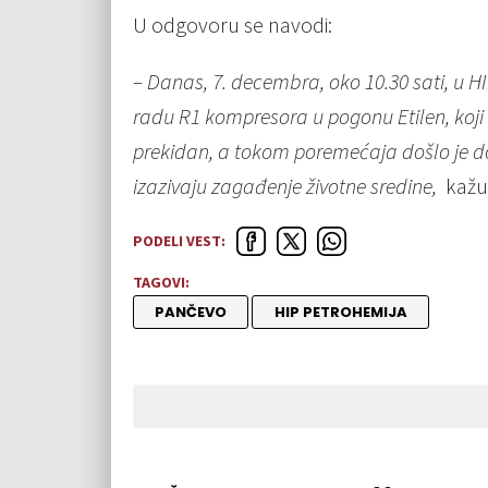
U odgovoru se navodi:
– Danas, 7. decembra, oko 10.30 sati, u 
radu R1 kompresora u pogonu Etilen, koji ć
prekidan, a tokom poremećaja došlo je do
izazivaju zagađenje životne sredine,
kažu
PODELI VEST:
TAGOVI:
PANČEVO
HIP PETROHEMIJA