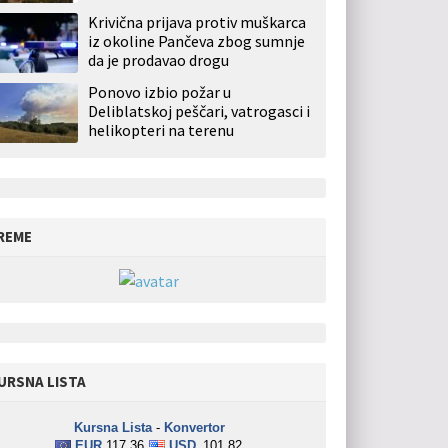
Krivična prijava protiv muškarca
iz okoline Pančeva zbog sumnje
da je prodavao drogu
Ponovo izbio požar u
Deliblatskoj peščari, vatrogasci i
helikopteri na terenu
REME
URSNA LISTA