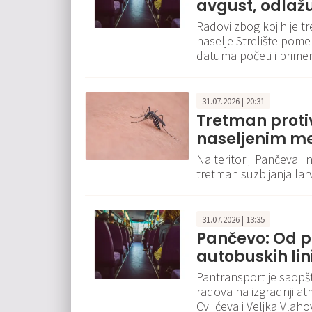
avgust, odlaž
Radovi zbog kojih je t
naselje Strelište pome
datuma početi i prim
31.07.2026 | 20:31
Tretman proti
naseljenim me
Na teritoriji Pančeva 
tretman suzbijanja lar
31.07.2026 | 13:35
Pančevo: Od p
autobuskih lini
Pantransport je saopšt
radova na izgradnji at
Cvijićeva i Veljka Vlah