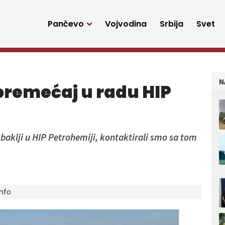
Pančevo
Vojvodina
Srbija
Svet
N
remećaj u radu HIP
klji u HIP Petrohemiji, kontaktirali smo sa tom
info