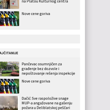
na Platou Kulturnog centra
Nove cene goriva
AJČITANIJE
Pančevac osumnjičen za
građenje bez dozvole i
nepoštovanje rešenja inspekcije
Nove cene goriva
Dačić: Sve raspoložive snage
MUP-a angažovane na gašenju
požara u Deliblatskoj peščari