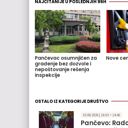
NAJČITANIJE U POSLEDNJIH 96H
Pančevac osumnjičen za
Nove cen
građenje bez dozvole i
nepoštovanje rešenja
inspekcije
OSTALO IZ KATEGORIJE DRUŠTVO
03.08.2026 | 16:03 > 14:40
Pančevo: Radov