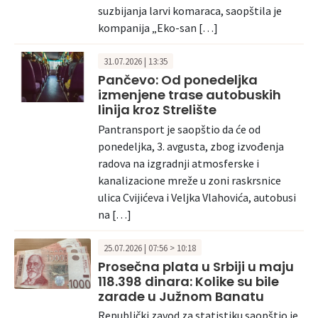
suzbijanja larvi komaraca, saopštila je
kompanija „Eko-san […]
31.07.2026 | 13:35
Pančevo: Od ponedeljka
izmenjene trase autobuskih
linija kroz Strelište
Pantransport je saopštio da će od
ponedeljka, 3. avgusta, zbog izvođenja
radova na izgradnji atmosferske i
kanalizacione mreže u zoni raskrsnice
ulica Cvijićeva i Veljka Vlahovića, autobusi
na […]
25.07.2026 | 07:56 > 10:18
Prosečna plata u Srbiji u maju
118.398 dinara: Kolike su bile
zarade u Južnom Banatu
Republički zavod za statistiku saopštio je