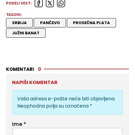
PODELI VEST:
TAGOVI:
SRBIJA
PANČEVO
PROSEČNA PLATA
JUŽNI BANAT
KOMENTARI
0
NAPIŠI KOMENTAR
Vaša adresa e-pošte neće biti objavljena.
Neophodna polja su označena
*
Ime
*