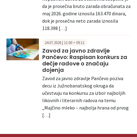
da je prosečna bruto zarada obračunata za
maj 2026. godine iznosila 163.470 dinara,
dok je prosečna neto zarada iznosila
118.398 […]
24.07.2026 | 11:00 > 09:11
Zavod za javno zdravlje
Pančevo: Raspisan konkurs za
dečje radove o značaju
dojenja
Zavod za javno zdravlje Pančevo poziva
decu iz Južnobanatskog okruga da
učestvuju na konkursu za izbor najboljih
likovnih i literarnih radova na temu
„Majčino mleko – najbolja hrana od prvog
[…]