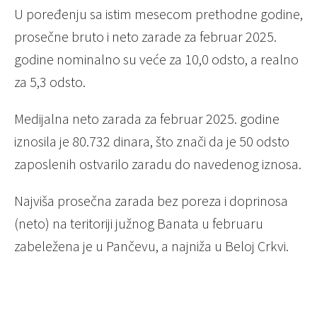
U poređenju sa istim mesecom prethodne godine,
prosečne bruto i neto zarade za februar 2025.
godine nominalno su veće za 10,0 odsto, a realno
za 5,3 odsto.
Medijalna neto zarada za februar 2025. godine
iznosila je 80.732 dinara, što znači da je 50 odsto
zaposlenih ostvarilo zaradu do navedenog iznosa.
Najviša prosečna zarada bez poreza i doprinosa
(neto) na teritoriji južnog Banata u februaru
zabeležena je u Pančevu, a najniža u Beloj Crkvi.