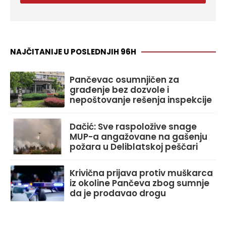
NAJČITANIJE U POSLEDNJIH 96H
Pančevac osumnjičen za
građenje bez dozvole i
nepoštovanje rešenja inspekcije
Dačić: Sve raspoložive snage
MUP-a angažovane na gašenju
požara u Deliblatskoj peščari
Krivična prijava protiv muškarca
iz okoline Pančeva zbog sumnje
da je prodavao drogu