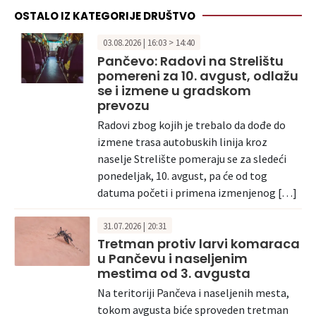
OSTALO IZ KATEGORIJE DRUŠTVO
03.08.2026 | 16:03 > 14:40
Pančevo: Radovi na Strelištu
pomereni za 10. avgust, odlažu
se i izmene u gradskom
prevozu
Radovi zbog kojih je trebalo da dođe do
izmene trasa autobuskih linija kroz
naselje Strelište pomeraju se za sledeći
ponedeljak, 10. avgust, pa će od tog
datuma početi i primena izmenjenog […]
31.07.2026 | 20:31
Tretman protiv larvi komaraca
u Pančevu i naseljenim
mestima od 3. avgusta
Na teritoriji Pančeva i naseljenih mesta,
tokom avgusta biće sproveden tretman