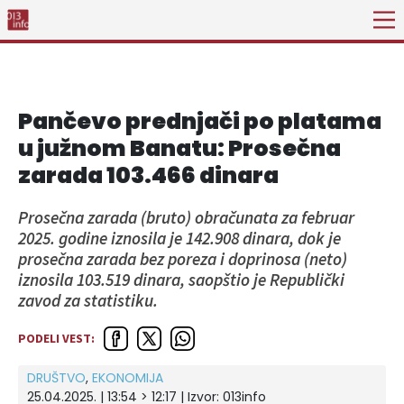
Pančevo prednjači po platama
u južnom Banatu: Prosečna
zarada 103.466 dinara
Prosečna zarada (bruto) obračunata za februar
2025. godine iznosila je 142.908 dinara, dok je
prosečna zarada bez poreza i doprinosa (neto)
iznosila 103.519 dinara, saopštio je Republički
zavod za statistiku.
PODELI VEST:
DRUŠTVO
,
EKONOMIJA
25.04.2025. | 13:54 > 12:17 | Izvor:
013info