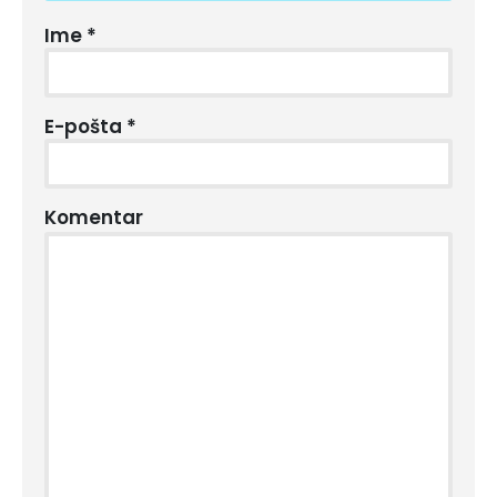
Ime
*
E-pošta
*
Komentar