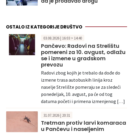
da je prodavao drogu
OSTALO IZ KATEGORIJE DRUŠTVO
03.08.2026 | 16:03 > 14:40
Pančevo: Radovi na Strelištu
pomereni za 10. avgust, odlažu
se i izmene u gradskom
prevozu
Radovi zbog kojih je trebalo da dođe do
izmene trasa autobuskih linija kroz
naselje Strelište pomeraju se za sledeći
ponedeljak, 10. avgust, pa će od tog
datuma početi i primena izmenjenog […]
31.07.2026 | 20:31
Tretman protiv larvi komaraca
u Pančevu i naseljenim