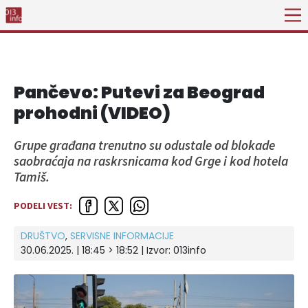
Pančevo: Putevi za Beograd
prohodni (VIDEO)
Grupe građana trenutno su odustale od blokade
saobraćaja na raskrsnicama kod Grge i kod hotela
Tamiš.
PODELI VEST:
DRUŠTVO
,
SERVISNE INFORMACIJE
30.06.2025. | 18:45 > 18:52 | Izvor:
013info