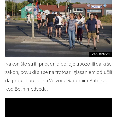
Foto: 013info
Nakon što su ih pripadnici policije upozorili da krše
zakon, povukli su se na trotoar i glasanjem odlučili
da protest presele u Vojvode Radomira Putnika,
kod Belih medveda.