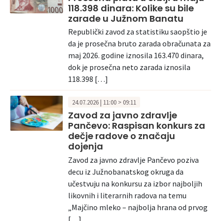
118.398 dinara: Kolike su bile
zarade u Južnom Banatu
Republički zavod za statistiku saopštio je
da je prosečna bruto zarada obračunata za
maj 2026. godine iznosila 163.470 dinara,
dok je prosečna neto zarada iznosila
118.398 […]
24.07.2026 | 11:00 > 09:11
Zavod za javno zdravlje
Pančevo: Raspisan konkurs za
dečje radove o značaju
dojenja
Zavod za javno zdravlje Pančevo poziva
decu iz Južnobanatskog okruga da
učestvuju na konkursu za izbor najboljih
likovnih i literarnih radova na temu
„Majčino mleko – najbolja hrana od prvog
[…]