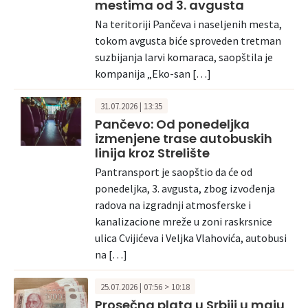
mestima od 3. avgusta
Na teritoriji Pančeva i naseljenih mesta,
tokom avgusta biće sproveden tretman
suzbijanja larvi komaraca, saopštila je
kompanija „Eko-san […]
31.07.2026 | 13:35
Pančevo: Od ponedeljka
izmenjene trase autobuskih
linija kroz Strelište
Pantransport je saopštio da će od
ponedeljka, 3. avgusta, zbog izvođenja
radova na izgradnji atmosferske i
kanalizacione mreže u zoni raskrsnice
ulica Cvijićeva i Veljka Vlahovića, autobusi
na […]
25.07.2026 | 07:56 > 10:18
Prosečna plata u Srbiji u maju