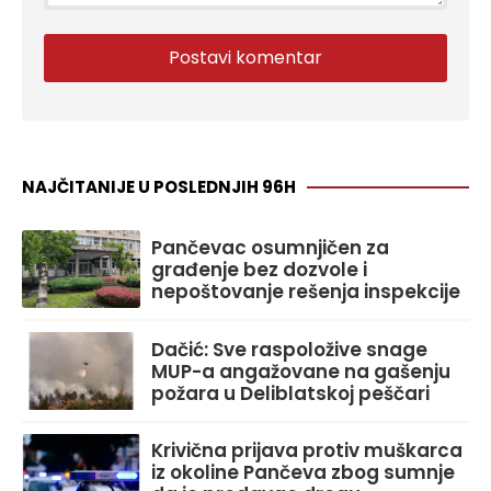
NAJČITANIJE U POSLEDNJIH 96H
Pančevac osumnjičen za
građenje bez dozvole i
nepoštovanje rešenja inspekcije
Dačić: Sve raspoložive snage
MUP-a angažovane na gašenju
požara u Deliblatskoj peščari
Krivična prijava protiv muškarca
iz okoline Pančeva zbog sumnje