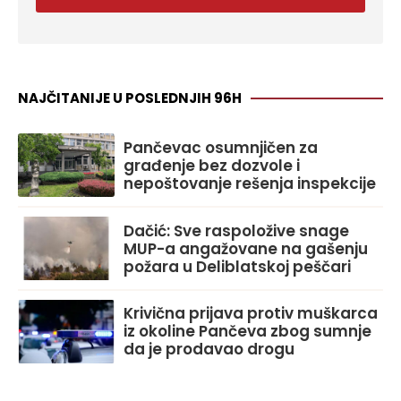
NAJČITANIJE U POSLEDNJIH 96H
Pančevac osumnjičen za
građenje bez dozvole i
nepoštovanje rešenja inspekcije
Dačić: Sve raspoložive snage
MUP-a angažovane na gašenju
požara u Deliblatskoj peščari
Krivična prijava protiv muškarca
iz okoline Pančeva zbog sumnje
da je prodavao drogu