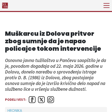
Muškarcu iz Dolova pritvor
zbog sumnje da je napao
policajce tokom intervencije
Osnovno javno tužilaštvo u Pančevu saopštilo je da
je, povodom događaja od 22. maja 2026. godine u
Dolovu, donelo naredbu o sprovođenju istrage
protiv D. B. (1986) iz Dolova, zbog postojanja
osnova sumnje da je izvršio krivično delo napad na
službeno lice u vršenju službene dužnosti.
PODELI VEST:
HRONIKA