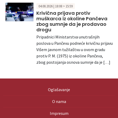
04.08.2026 | 18:08 > 15:59
Krivična prijava protiv
muškarca iz okoline Pančeva
zbog sumnje da je prodavao
drogu
Pripadnici Ministarstva unutrašnjih
poslova u Pančevu podneće krivičnu prijavu
Višem javnom tužilaštvu u ovom gradu
protiv P. M. (1975) iz okoline Pančeva,
zbog postojanja osnova sumnje da je […]
Oglašavanje
O nama
Impresum