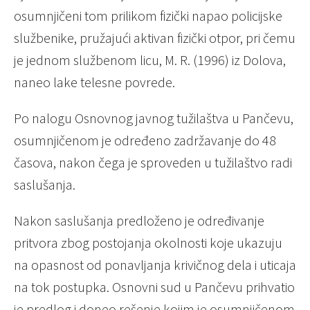
osumnjičeni tom prilikom fizički napao policijske
službenike, pružajući aktivan fizički otpor, pri čemu
je jednom službenom licu, M. R. (1996) iz Dolova,
naneo lake telesne povrede.
Po nalogu Osnovnog javnog tužilaštva u Pančevu,
osumnjičenom je određeno zadržavanje do 48
časova, nakon čega je sproveden u tužilaštvo radi
saslušanja.
Nakon saslušanja predloženo je određivanje
pritvora zbog postojanja okolnosti koje ukazuju
na opasnost od ponavljanja krivičnog dela i uticaja
na tok postupka. Osnovni sud u Pančevu prihvatio
je predlog i doneo rešenje kojim je osumnjičenom