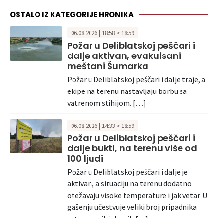
OSTALO IZ KATEGORIJE HRONIKA
06.08.2026 | 18:58 > 18:59
Požar u Deliblatskoj peščari i
dalje aktivan, evakuisani
meštani Šumarka
Požar u Deliblatskoj peščari i dalje traje, a
ekipe na terenu nastavljaju borbu sa
vatrenom stihijom. […]
06.08.2026 | 14:33 > 18:59
Požar u Deliblatskoj peščari i
dalje bukti, na terenu više od
100 ljudi
Požar u Deliblatskoj peščari i dalje je
aktivan, a situaciju na terenu dodatno
otežavaju visoke temperature i jak vetar. U
gašenju učestvuje veliki broj pripadnika