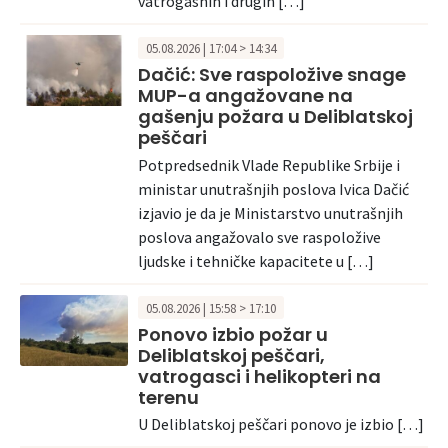
vatrogasnih i drugih […]
05.08.2026 | 17:04 > 14:34
Dačić: Sve raspoložive snage
MUP-a angažovane na
gašenju požara u Deliblatskoj
peščari
Potpredsednik Vlade Republike Srbije i
ministar unutrašnjih poslova Ivica Dačić
izjavio je da je Ministarstvo unutrašnjih
poslova angažovalo sve raspoložive
ljudske i tehničke kapacitete u […]
05.08.2026 | 15:58 > 17:10
Ponovo izbio požar u
Deliblatskoj peščari,
vatrogasci i helikopteri na
terenu
U Deliblatskoj peščari ponovo je izbio […]