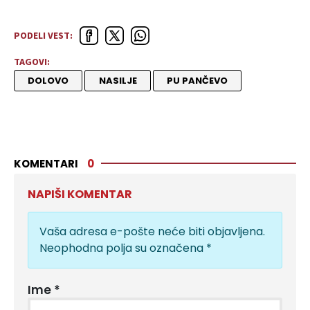
PODELI VEST:
TAGOVI:
DOLOVO
NASILJE
PU PANČEVO
KOMENTARI
0
NAPIŠI KOMENTAR
Vaša adresa e-pošte neće biti objavljena.
Neophodna polja su označena
*
Ime
*