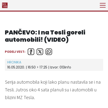
PANČEVO: I na Tesli goreli
automobili! (VIDEO)
PODELI VEST:
HRONIKA
16.05.2020. | 16:50 > 17:25 | Izvor:
013info
Serija automobila koji lako planu nastavila se i na
Tesli. Jutros oko 4 sata planuli su i automobili u
blizini MZ Tesla.