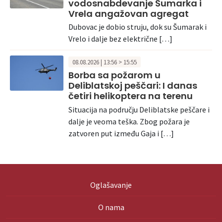
vodosnabdevanje Šumarka i
Vrela angažovan agregat
Dubovac je dobio struju, dok su Šumarak i
Vrelo i dalje bez električne […]
08.08.2026 | 13:56 > 15:55
Borba sa požarom u
Deliblatskoj peščari: I danas
četiri helikoptera na terenu
Situacija na području Deliblatske peščare i
dalje je veoma teška. Zbog požara je
zatvoren put između Gaja i […]
Oglašavanje
O nama