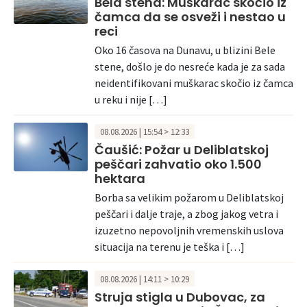
Bela stena: Muškarac skočio iz
čamca da se osveži i nestao u
reci
Oko 16 časova na Dunavu, u blizini Bele
stene, došlo je do nesreće kada je za sada
neidentifikovani muškarac skočio iz čamca
u reku i nije […]
08.08.2026 | 15:54 > 12:33
Čaušić: Požar u Deliblatskoj
peščari zahvatio oko 1.500
hektara
Borba sa velikim požarom u Deliblatskoj
peščari i dalje traje, a zbog jakog vetra i
izuzetno nepovoljnih vremenskih uslova
situacija na terenu je teška i […]
08.08.2026 | 14:11 > 10:29
Struja stigla u Dubovac, za