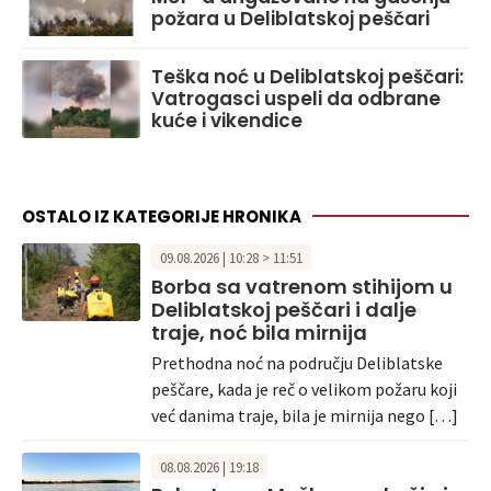
požara u Deliblatskoj peščari
Teška noć u Deliblatskoj peščari:
Vatrogasci uspeli da odbrane
kuće i vikendice
OSTALO IZ KATEGORIJE HRONIKA
09.08.2026 | 10:28 > 11:51
Borba sa vatrenom stihijom u
Deliblatskoj peščari i dalje
traje, noć bila mirnija
Prethodna noć na području Deliblatske
peščare, kada je reč o velikom požaru koji
već danima traje, bila je mirnija nego […]
08.08.2026 | 19:18