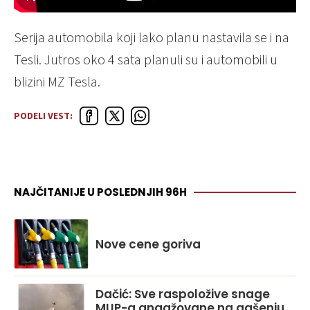
Serija automobila koji lako planu nastavila se i na
Tesli. Jutros oko 4 sata planuli su i automobili u
blizini MZ Tesla.
PODELI VEST:
NAJČITANIJE U POSLEDNJIH 96H
Nove cene goriva
Dačić: Sve raspoložive snage
MUP-a angažovane na gašenju