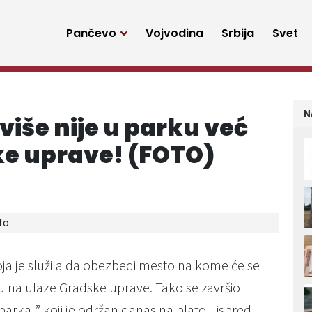
Pančevo
Vojvodina
Srbija
Svet
N
iše nije u parku već
ke uprave! (FOTO)
fo
a je služila da obezbedi mesto na kome će se
 su na ulaze Gradske uprave. Tako se završio
arka!” koji je održan danas na platou ispred