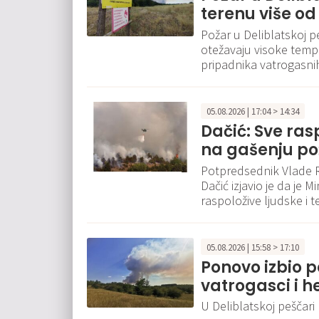
terenu više od 
Požar u Deliblatskoj pe
otežavaju visoke temper
pripadnika vatrogasnih
05.08.2026 | 17:04 > 14:34
Dačić: Sve ra
na gašenju pož
Potpredsednik Vlade Re
Dačić izjavio je da je
raspoložive ljudske i 
05.08.2026 | 15:58 > 17:10
Ponovo izbio p
vatrogasci i h
U Deliblatskoj peščari