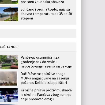
postanu zakonska obaveza
Sunčano i veoma toplo, najviša
dnevna temperatura od 35 do 40
stepeni
AJČITANIJE
Pančevac osumnjičen za
građenje bez dozvole i
nepoštovanje rešenja inspekcije
Dačić: Sve raspoložive snage
MUP-a angažovane na gašenju
požara u Deliblatskoj peščari
Krivična prijava protiv muškarca
iz okoline Pančeva zbog sumnje
da je prodavao drogu