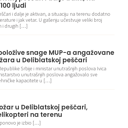
100 ljudi
ščari i dalje je aktivan, a situaciju na terenu dodatno
ature i jak vetar. U gašenju učestvuje veliki broj
 i drugih […]
spoložive snage MUP-a angažovane
ara u Deliblatskoj peščari
publike Srbije i ministar unutrašnjih poslova Ivica
 Ministarstvo unutrašnjih poslova angažovalo sve
tehničke kapacitete u […]
ožar u Deliblatskoj peščari,
elikopteri na terenu
 ponovo je izbio […]