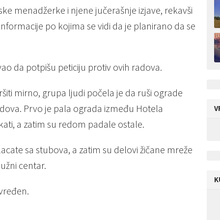
ske menadžerke i njene jučerašnje izjave, rekavši
nformacije po kojima se vidi da je planirano da se
o da potpišu peticiju protiv ovih radova.
šiti mirno, grupa ljudi počela je da ruši ograde
adova. Prvo je pala ograda između Hotela
V
kati, a zatim su redom padale ostale.
acate sa stubova, a zatim su delovi žičane mreže
užni centar.
K
ovređen.