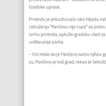
Gradske uprave.
Protestu je prisustvovalo oko hiljadu naš
Udruženja “Pančevo nije rupa” se preko 
svrhu protesta, optužio gradsku vlast za
uništavanje parka.
– Oni misle da je Pančevo samo njihov gr
su, Pančevo je naš grad, rekao je Sekulić