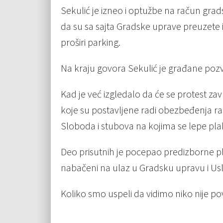
Sekulić je izneo i optužbe na račun grad
da su sa sajta Gradske uprave preuzete i
proširi parking.
Na kraju govora Sekulić je građane pozva
Kad je već izgledalo da će se protest zavr
koje su postavljene radi obezbeđenja r
Sloboda i stubova na kojima se lepe pla
Deo prisutnih je pocepao predizborne pl
nabačeni na ulaz u Gradsku upravu i Usl
Koliko smo uspeli da vidimo niko nije p