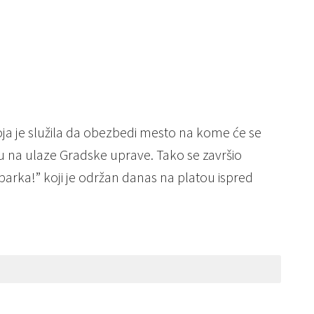
a je služila da obezbedi mesto na kome će se
 su na ulaze Gradske uprave. Tako se završio
arka!” koji je održan danas na platou ispred