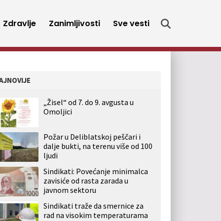
Zdravlje
Zanimljivosti
Sve vesti
AJNOVIJE
„Žisel“ od 7. do 9. avgusta u
Omoljici
Požar u Deliblatskoj peščari i
dalje bukti, na terenu više od 100
ljudi
Sindikati: Povećanje minimalca
zavisiće od rasta zarada u
javnom sektoru
Sindikati traže da smernice za
rad na visokim temperaturama