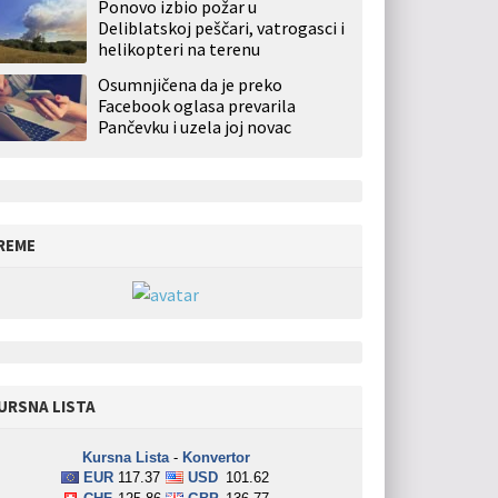
Ponovo izbio požar u
Deliblatskoj peščari, vatrogasci i
helikopteri na terenu
Osumnjičena da je preko
Facebook oglasa prevarila
Pančevku i uzela joj novac
REME
URSNA LISTA