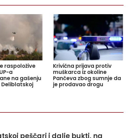
ve raspoložive
Krivična prijava protiv
UP-a
muškarca iz okoline
ane na gašenju
Pančeva zbog sumnje da
 Deliblatskoj
je prodavao drogu
tskoj peščari i dalje bukti, na