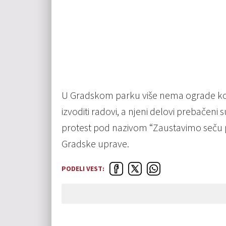
U Gradskom parku više nema ograde koj
izvoditi radovi, a njeni delovi prebačeni
protest pod nazivom “Zaustavimo seču p
Gradske uprave.
PODELI VEST: