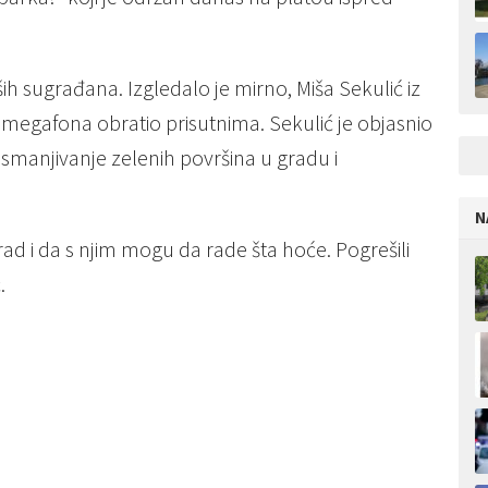
ih sugrađana. Izgledalo je mirno, Miša Sekulić iz
megafona obratio prisutnima. Sekulić je objasnio
 smanjivanje zelenih površina u gradu i
N
ad i da s njim mogu da rade šta hoće. Pogrešili
.