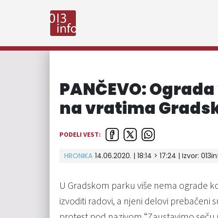
PANČEVO: Ograda v
na vratima Grads
PODELI VEST:
HRONIKA
14.06.2020. | 18:14 > 17:24 | Izvor:
013in
U Gradskom parku više nema ograde koj
izvoditi radovi, a njeni delovi prebačeni
protest pod nazivom “Zaustavimo seču p