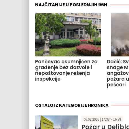
NAJČITANIJE U POSLEDNJIH 96H
Pančevac osumnjičen za
Dačić: S
građenje bez dozvole i
snage M
nepoštovanje rešenja
angažov
inspekcije
požara u
peščari
OSTALO IZ KATEGORIJE HRONIKA
06.08.2026 | 14:33 > 16:38
Požar u Delibla