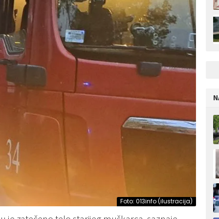
N
Foto: 013info (ilustracija)
nu je zatečeno telo starijeg muškarca, saznaje