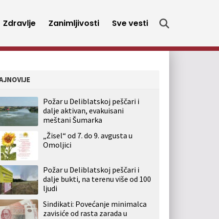
Zdravlje
Zanimljivosti
Sve vesti
AJNOVIJE
Požar u Deliblatskoj peščari i
dalje aktivan, evakuisani
meštani Šumarka
„Žisel“ od 7. do 9. avgusta u
Omoljici
Požar u Deliblatskoj peščari i
dalje bukti, na terenu više od 100
ljudi
Sindikati: Povećanje minimalca
zavisiće od rasta zarada u