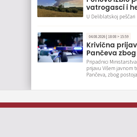
vatrogasci i h
U Deliblatskoj peščari
04.08.2026 | 18:08 > 15:59
Krivična prija
Pančeva zbog
Pripadnici Ministarst
prijavu Višem javnom t
Pančeva, zbog postoja
Oglašavanje
O nama
Impresum
Kontakt
© 2026
Pančevački informativni portal 013info. Sva prava zadržana.