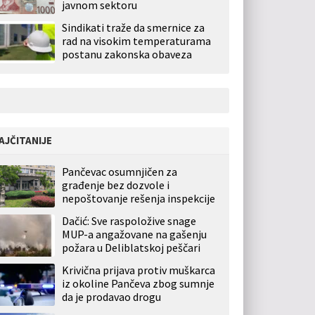
javnom sektoru
Sindikati traže da smernice za
rad na visokim temperaturama
postanu zakonska obaveza
AJČITANIJE
Pančevac osumnjičen za
građenje bez dozvole i
nepoštovanje rešenja inspekcije
Dačić: Sve raspoložive snage
MUP-a angažovane na gašenju
požara u Deliblatskoj peščari
Krivična prijava protiv muškarca
iz okoline Pančeva zbog sumnje
da je prodavao drogu