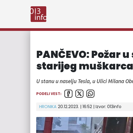
PANČEVO: Požar u 
starijeg muškarc
U stanu u naselju Tesla, u Ulici Milana Ob
PODELI VEST:
HRONIKA
20.12.2023. | 16:52 | Izvor:
013info