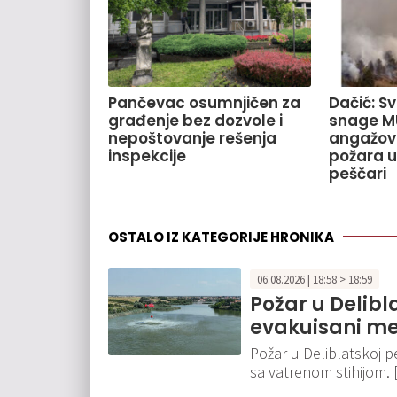
Pančevac osumnjičen za
Dačić: S
građenje bez dozvole i
snage M
nepoštovanje rešenja
angažov
inspekcije
požara u
peščari
OSTALO IZ KATEGORIJE HRONIKA
06.08.2026 | 18:58 > 18:59
Požar u Delibla
evakuisani m
Požar u Deliblatskoj pe
sa vatrenom stihijom.