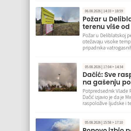
06.08.2026 | 14:33 > 18:59
Požar u Delibla
terenu više od 
Požar u Deliblatskoj pe
otežavaju visoke temper
pripadnika vatrogasnih
05.08.2026 | 17:04 > 14:34
Dačić: Sve ra
na gašenju pož
Potpredsednik Vlade Re
Dačić izjavio je da je
raspoložive ljudske i 
05.08.2026 | 15:58 > 17:10
Ponovo izbio p