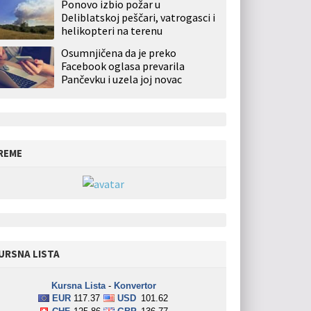
Ponovo izbio požar u
Deliblatskoj peščari, vatrogasci i
helikopteri na terenu
Osumnjičena da je preko
Facebook oglasa prevarila
Pančevku i uzela joj novac
REME
URSNA LISTA