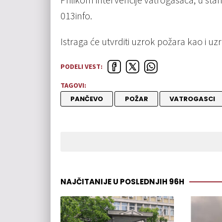
013info.
Istraga će utvrditi uzrok požara kao i uzr
PODELI VEST:
TAGOVI:
PANČEVO
POŽAR
VATROGASCI
NAJČITANIJE U POSLEDNJIH 96H