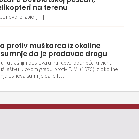
elikopteri na terenu
 ponovo je izbio […]
va protiv muškarca iz okoline
 sumnje da je prodavao drogu
va unutrašnjih poslova u Pančevu podneće krivičnu
užilaštvu u ovom gradu protiv P. M. (1975) iz okoline
nja osnova sumnje da je […]
Pravila i politika privatnosti