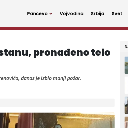
Pančevo
Vojvodina
Srbija
Svet
N
stanu, pronađeno telo
a
renovića, danas je izbio manji požar.