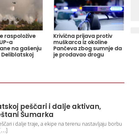
ve raspoložive
Krivična prijava protiv
UP-a
muškarca iz okoline
ane na gašenju
Pančeva zbog sumnje da
 Deliblatskoj
je prodavao drogu
tskoj peščari i dalje aktivan,
eštani Šumarka
ščari i dalje traje, a ekipe na terenu nastavljaju borbu
 […]