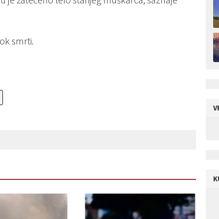
ok smrti.
V
K