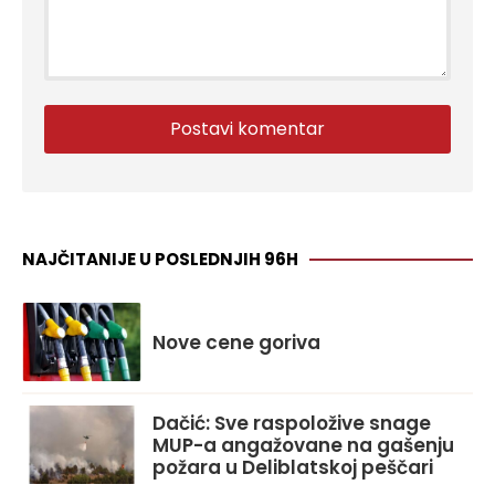
NAJČITANIJE U POSLEDNJIH 96H
Nove cene goriva
Dačić: Sve raspoložive snage
MUP-a angažovane na gašenju
požara u Deliblatskoj peščari