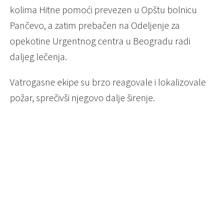
kolima Hitne pomoći prevezen u Opštu bolnicu
Pančevo, a zatim prebačen na Odeljenje za
opekotine Urgentnog centra u Beogradu radi
daljeg lečenja.
Vatrogasne ekipe su brzo reagovale i lokalizovale
požar, sprečivši njegovo dalje širenje.