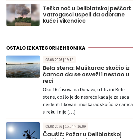
Teška noć u Deliblatskoj peščari:
Vatrogasci uspeli da odbrane
kuće i vikendice
OSTALO IZ KATEGORIJE HRONIKA
08.08.2026 | 19:18
Bela stena: Muškarac skočio iz
čamca da se osveži i nestao u
reci
Oko 16 časova na Dunavu, u blizini Bele
stene, došlo je do nesreće kada je za sada
neidentifikovani muškarac skočio iz čamca
u reku i nije […]
08.08.2026 | 15:54 > 16:09
Čaušić: Požar u Deliblatskoj