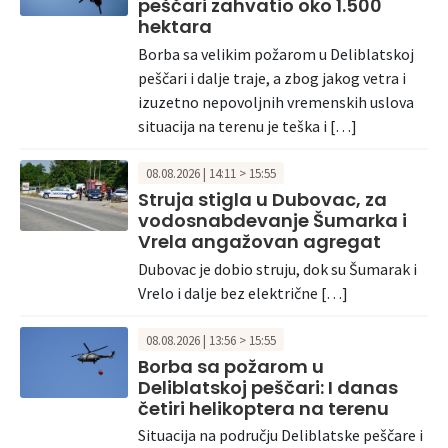
peščari zahvatio oko 1.500
hektara
Borba sa velikim požarom u Deliblatskoj
peščari i dalje traje, a zbog jakog vetra i
izuzetno nepovoljnih vremenskih uslova
situacija na terenu je teška i […]
08.08.2026 | 14:11 > 15:55
Struja stigla u Dubovac, za
vodosnabdevanje Šumarka i
Vrela angažovan agregat
Dubovac je dobio struju, dok su Šumarak i
Vrelo i dalje bez električne […]
08.08.2026 | 13:56 > 15:55
Borba sa požarom u
Deliblatskoj peščari: I danas
četiri helikoptera na terenu
Situacija na području Deliblatske peščare i