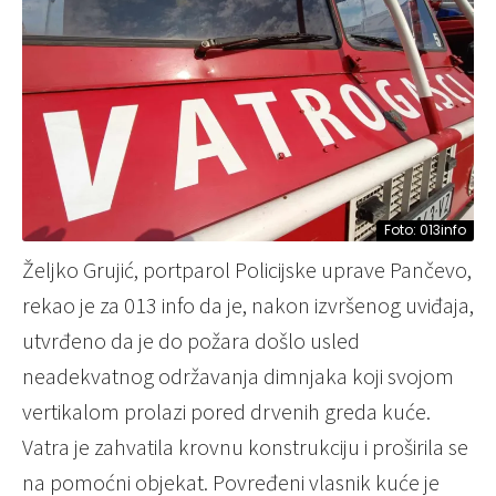
Foto: 013info
Željko Grujić, portparol Policijske uprave Pančevo,
rekao je za 013 info da je, nakon izvršenog uviđaja,
utvrđeno da je do požara došlo usled
neadekvatnog održavanja dimnjaka koji svojom
vertikalom prolazi pored drvenih greda kuće.
Vatra je zahvatila krovnu konstrukciju i proširila se
na pomoćni objekat. Povređeni vlasnik kuće je