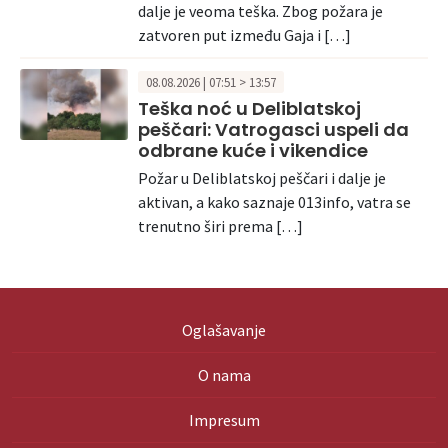
dalje je veoma teška. Zbog požara je
zatvoren put između Gaja i […]
08.08.2026 | 07:51 > 13:57
Teška noć u Deliblatskoj
peščari: Vatrogasci uspeli da
odbrane kuće i vikendice
Požar u Deliblatskoj peščari i dalje je
aktivan, a kako saznaje 013info, vatra se
trenutno širi prema […]
Oglašavanje
O nama
Impresum