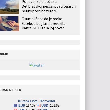
Ponovo izbio požar u
Deliblatskoj peščari, vatrogasci i
helikopteri na terenu
Osumnjičena da je preko
Facebook oglasa prevarila
Pančevku i uzela joj novac
REME
URSNA LISTA