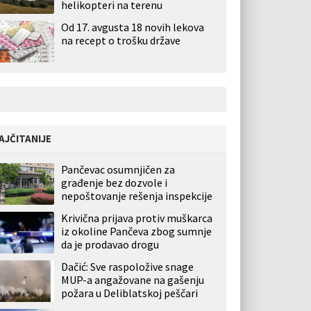
helikopteri na terenu
Od 17. avgusta 18 novih lekova
na recept o trošku države
AJČITANIJE
Pančevac osumnjičen za
građenje bez dozvole i
nepoštovanje rešenja inspekcije
Krivična prijava protiv muškarca
iz okoline Pančeva zbog sumnje
da je prodavao drogu
Dačić: Sve raspoložive snage
MUP-a angažovane na gašenju
požara u Deliblatskoj peščari