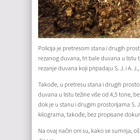
Policija je pretresom stana i drugih pro
rezanog duvana, tri bale duvana u listu 
rezanje duvana koji pripadaju S. J. i A. 
Takođe, u pretresu stana i drugih prostorij
duvana u listu težine više od 4,5 tone, 
dok je u stanu i drugim prostorijama S. 
kilograma, takođe, bez propisane dokum
Na ovaj način oni su, kako se sumnja, oš