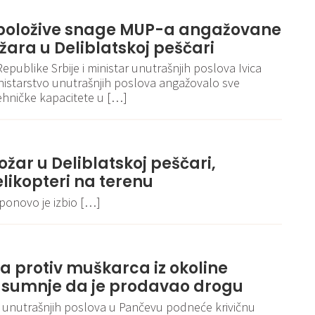
spoložive snage MUP-a angažovane
ara u Deliblatskoj peščari
publike Srbije i ministar unutrašnjih poslova Ivica
 Ministarstvo unutrašnjih poslova angažovalo sve
tehničke kapacitete u […]
ožar u Deliblatskoj peščari,
elikopteri na terenu
 ponovo je izbio […]
va protiv muškarca iz okoline
 sumnje da je prodavao drogu
va unutrašnjih poslova u Pančevu podneće krivičnu