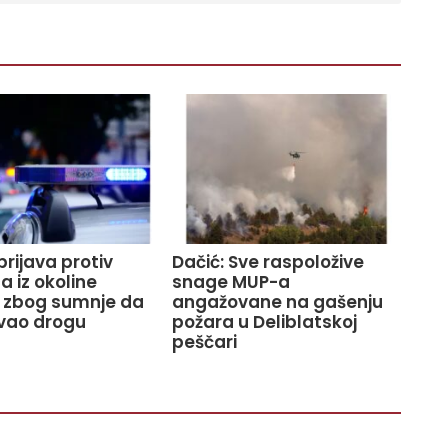
prijava protiv
Dačić: Sve raspoložive
 iz okoline
snage MUP-a
 zbog sumnje da
angažovane na gašenju
vao drogu
požara u Deliblatskoj
peščari