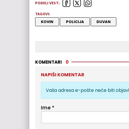
PODELI VEST:
TAGOVI:
KOVIN
POLICIJA
DUVAN
KOMENTARI
0
NAPIŠI KOMENTAR
Vaša adresa e-pošte neće biti objavl
Ime
*