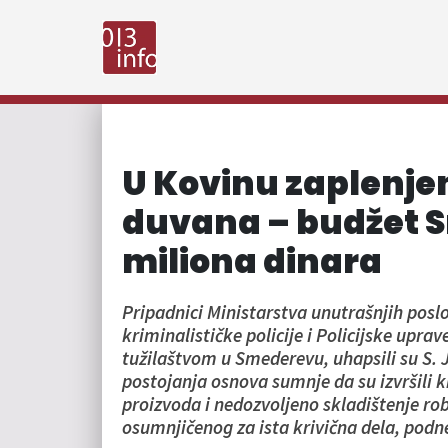
U Kovinu zaplenjen
duvana – budžet Sr
miliona dinara
Pripadnici Ministarstva unutrašnjih posl
kriminalističke policije i Policijske upr
tužilaštvom u Smederevu, uhapsili su S. J.
postojanja osnova sumnje da su izvršili 
proizvoda i nedozvoljeno skladištenje robe
osumnjičenog za ista krivična dela, podn