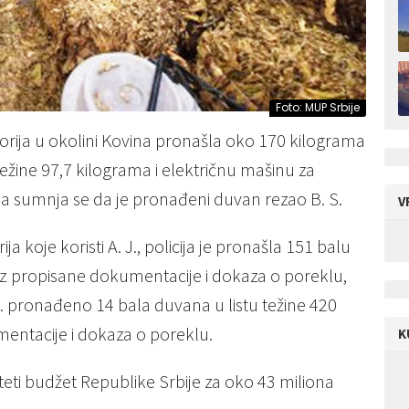
Foto: MUP Srbije
storija u okolini Kovina pronašla oko 170 kilograma
težine 97,7 kilograma i električnu mašinu za
J., a sumnja se da je pronađeni duvan rezao B. S.
V
a koje koristi A. J., policija je pronašla 151 balu
bez propisane dokumentacije i dokaza o poreklu,
J. pronađeno 14 bala duvana u listu težine 420
entacije i dokaza o poreklu.
K
teti budžet Republike Srbije za oko 43 miliona