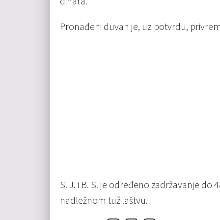
dinara.
Pronađeni duvan je, uz potvrdu, privre
S. J. i B. S. je određeno zadržavanje do 48
nadležnom tužilaštvu.