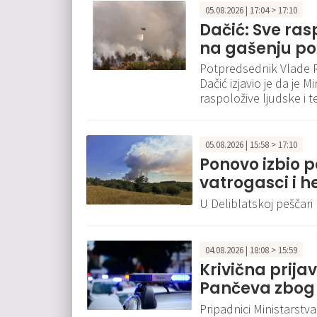
05.08.2026 | 17:04 > 17:10
Dačić: Sve ra
na gašenju pož
Potpredsednik Vlade Re
Dačić izjavio je da je
raspoložive ljudske i 
05.08.2026 | 15:58 > 17:10
Ponovo izbio p
vatrogasci i h
U Deliblatskoj peščari
04.08.2026 | 18:08 > 15:59
Krivična prija
Pančeva zbog
Pripadnici Ministarst