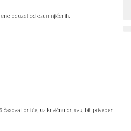
meno oduzet od osumnjičenih.
 časova i oni će, uz krivičnu prijavu, biti privedeni