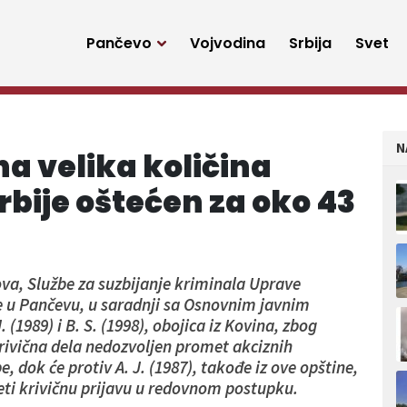
Pančevo
Vojvodina
Srbija
Svet
N
a velika količina
bije oštećen za oko 43
ova, Službe za suzbijanje kriminala Uprave
ave u Pančevu, u saradnji sa Osnovnim javnim
 (1989) i B. S. (1998), obojica iz Kovina, zbog
krivična dela nedozvoljen promet akciznih
, dok će protiv A. J. (1987), takođe iz ove opštine,
eti krivičnu prijavu u redovnom postupku.