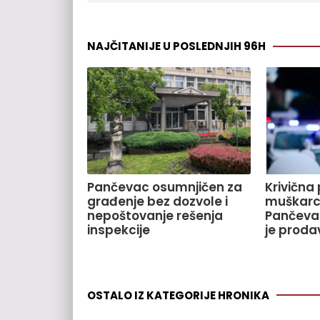
NAJČITANIJE U POSLEDNJIH 96H
Pančevac osumnjičen za
Krivična 
građenje bez dozvole i
muškarca
nepoštovanje rešenja
Pančeva
inspekcije
je proda
OSTALO IZ KATEGORIJE HRONIKA