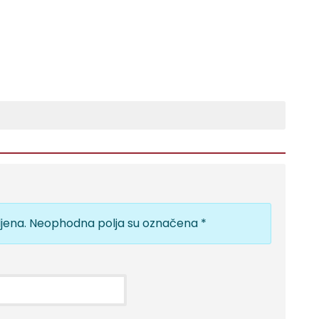
jena.
Neophodna polja su označena
*