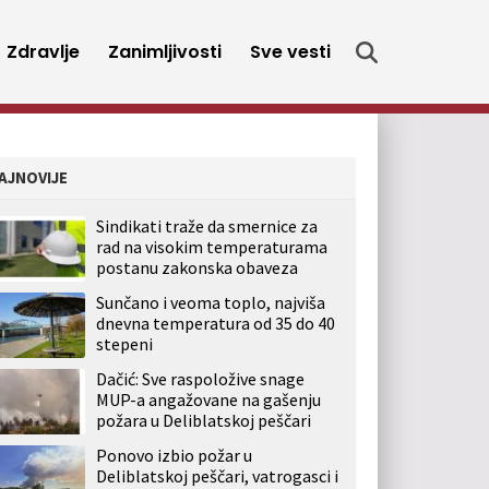
Zdravlje
Zanimljivosti
Sve vesti
AJNOVIJE
Sindikati traže da smernice za
rad na visokim temperaturama
postanu zakonska obaveza
Sunčano i veoma toplo, najviša
dnevna temperatura od 35 do 40
stepeni
Dačić: Sve raspoložive snage
MUP-a angažovane na gašenju
požara u Deliblatskoj peščari
Ponovo izbio požar u
Deliblatskoj peščari, vatrogasci i