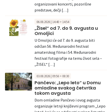
organizovani koncerti, pozorišne
predstave, dečji […]
06.08.2026 | 14:40 > 14:54
„Žisel“ od 7. do 9. avgusta u
Omoljici
U Omoljici će od 7. do 9. avgusta biti
održan 56. Međunarodni festival
amaterskog filma i 54. Međunarodni
festival fotografije na temu život sela –
„ŽISEL“ […]
03.08.2026 | 09:56 > 08:30
Pančevo: „Lepo leto“ u Domu
omladine svakog četvrtka
tokom avgusta
Dom omladine Pančevo i ovog avgusta
organizuje letnji književni program „Lepo
leto“, koji će se održavati svakog četvrtka