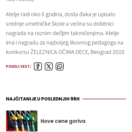
Atelje radi oko 6 godina, dosta đaka je upisalo
srednje umetničke škole a većina su dobitnici
nagrada na raznim dečijim takmičenjima. Atelje
ima i nagradu za najboljeg likovnog pedagoga na
konkursu ŽELEZNICA OČIMA DECE, Beograd 2010
PODELI VEST:
NAJČITANIJE U POSLEDNJIH 96H
Nove cene goriva