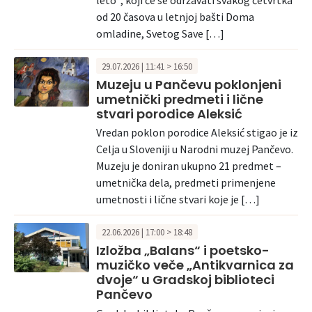
od 20 časova u letnjoj bašti Doma
omladine, Svetog Save […]
29.07.2026 | 11:41 > 16:50
Muzeju u Pančevu poklonjeni
umetnički predmeti i lične
stvari porodice Aleksić
Vredan poklon porodice Aleksić stigao je iz
Celja u Sloveniji u Narodni muzej Pančevo.
Muzeju je doniran ukupno 21 predmet –
umetnička dela, predmeti primenjene
umetnosti i lične stvari koje je […]
22.06.2026 | 17:00 > 18:48
Izložba „Balans“ i poetsko-
muzičko veče „Antikvarnica za
dvoje“ u Gradskoj biblioteci
Pančevo