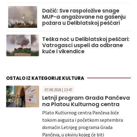
Dačić: Sve raspoložive snage
MUP-a angažovane na gašenju
požara u Deliblatskoj peščari
Teška noć u Deliblatskoj peščari:
Vatrogasci uspeli da odbrane
kuće i vikendice
OSTALO IZ KATEGORIJE KULTURA
07.08.2026 | 13:47
Letnji program Grada Pančeva
na Platou Kulturnog centra
Plato Kulturnog centra Pančeva biće
tokom avgusta i početkom septembra
domaćin Letnjeg programa Grada
Pančeva, u okviru kojeg će biti