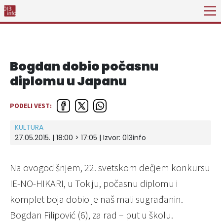
Bogdan dobio počasnu
diplomu u Japanu
PODELI VEST:
KULTURA
27.05.2015. | 18:00 > 17:05 | Izvor:
013info
Na ovogodišnjem, 22. svetskom dečjem konkursu
IE-NO-HIKARI, u Tokiju, počasnu diplomu i
komplet boja dobio je naš mali sugrađanin.
Bogdan Filipović (6), za rad – put u školu.