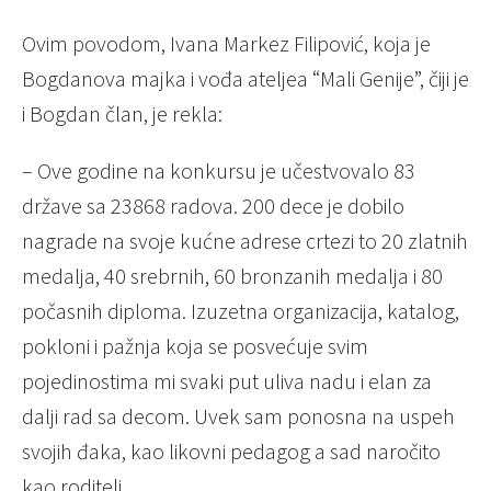
Ovim povodom, Ivana Markez Filipović, koja je
Bogdanova majka i vođa ateljea “Mali Genije”, čiji je
i Bogdan član, je rekla:
– Ove godine na konkursu je učestvovalo 83
države sa 23868 radova. 200 dece je dobilo
nagrade na svoje kućne adrese crtezi to 20 zlatnih
medalja, 40 srebrnih, 60 bronzanih medalja i 80
počasnih diploma. Izuzetna organizacija, katalog,
pokloni i pažnja koja se posvećuje svim
pojedinostima mi svaki put uliva nadu i elan za
dalji rad sa decom. Uvek sam ponosna na uspeh
svojih đaka, kao likovni pedagog a sad naročito
kao roditelj.