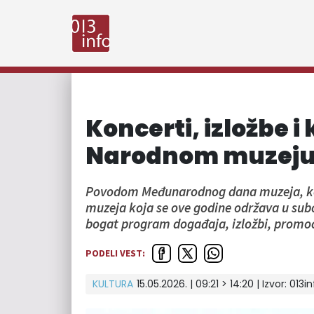
Koncerti, izložbe i
Narodnom muzeju
Povodom Međunarodnog dana muzeja, koji
muzeja koja se ove godine održava u sub
bogat program događaja, izložbi, promoci
PODELI VEST:
KULTURA
15.05.2026. | 09:21 > 14:20 | Izvor:
013in