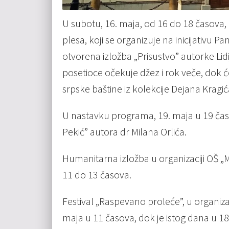
U subotu, 16. maja, od 16 do 18 časov
plesa, koji se organizuje na inicijativu P
otvorena izložba „Prisustvo” autorke Lidij
posetioce očekuje džez i rok veče, dok ć
srpske baštine iz kolekcije Dejana Kragić
U nastavku programa, 19. maja u 19 časo
Pekić” autora dr Milana Orlića.
Humanitarna izložba u organizaciji OŠ „
11 do 13 časova.
Festival „Raspevano proleće”, u organiza
maja u 11 časova, dok je istog dana u 1