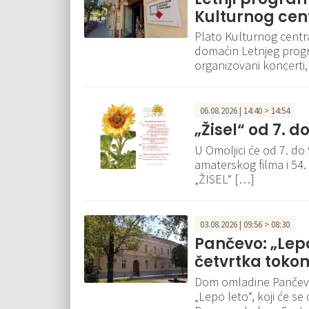
Kulturnog cen
Plato Kulturnog cent
domaćin Letnjeg progr
organizovani koncerti,
06.08.2026 | 14:40 > 14:54
„Žisel“ od 7. d
U Omoljici će od 7. do
amaterskog filma i 54.
„ŽISEL“ […]
03.08.2026 | 09:56 > 08:30
Pančevo: „Lep
četvrtka toko
Dom omladine Pančevo 
„Lepo leto“, koji će se