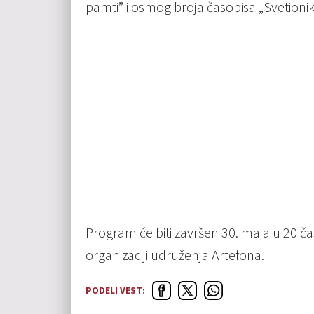
pamti” i osmog broja časopisa „Svetionik
Program će biti završen 30. maja u 20 č
organizaciji udruženja Artefona.
PODELI VEST: