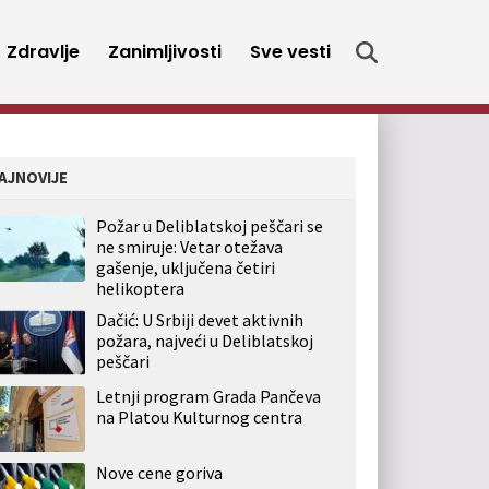
Zdravlje
Zanimljivosti
Sve vesti
AJNOVIJE
Požar u Deliblatskoj peščari se
ne smiruje: Vetar otežava
gašenje, uključena četiri
helikoptera
Dačić: U Srbiji devet aktivnih
požara, najveći u Deliblatskoj
peščari
Letnji program Grada Pančeva
na Platou Kulturnog centra
Nove cene goriva