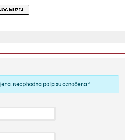
NOĆ MUZEJ
jena.
Neophodna polja su označena
*