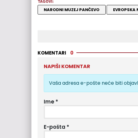
TAGOVI:
NARODNI MUZEJ PANČEVO
EVROPSKA 
KOMENTARI
0
NAPIŠI KOMENTAR
Vaša adresa e-pošte neće biti objavl
Ime
*
E-pošta
*