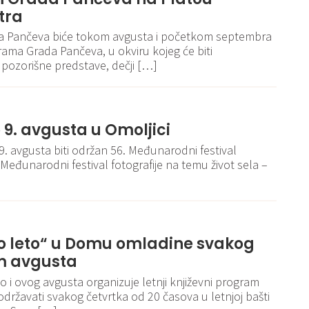
tra
ra Pančeva biće tokom avgusta i početkom septembra
ama Grada Pančeva, u okviru kojeg će biti
 pozorišne predstave, dečji […]
o 9. avgusta u Omoljici
 9. avgusta biti održan 56. Međunarodni festival
 Međunarodni festival fotografije na temu život sela –
o leto“ u Domu omladine svakog
m avgusta
i ovog avgusta organizuje letnji književni program
 održavati svakog četvrtka od 20 časova u letnjoj bašti