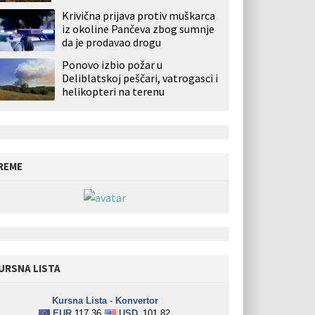
Krivična prijava protiv muškarca
iz okoline Pančeva zbog sumnje
da je prodavao drogu
Ponovo izbio požar u
Deliblatskoj peščari, vatrogasci i
helikopteri na terenu
REME
URSNA LISTA