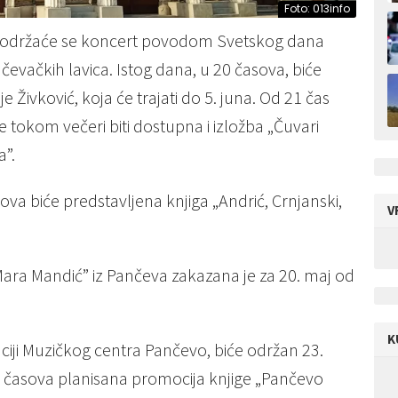
Foto: 013info
a, održaće se koncert povodom Svetskog dana
ančevačkih lavica. Istog dana, u 20 časova, biće
e Živković, koja će trajati do 5. juna. Od 21 čas
e tokom večeri biti dostupna i izložba „Čuvari
a”.
va biće predstavljena knjiga „Andrić, Crnjanski,
V
Mara Mandić” iz Pančeva zakazana je za 20. maj od
K
ciji Muzičkog centra Pančevo, biće održan 23.
8 časova planisana promocija knjige „Pančevo