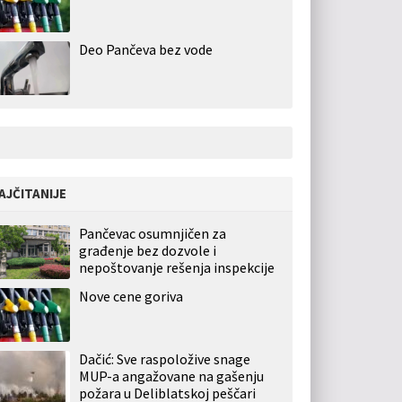
Deo Pančeva bez vode
AJČITANIJE
Pančevac osumnjičen za
građenje bez dozvole i
nepoštovanje rešenja inspekcije
Nove cene goriva
Dačić: Sve raspoložive snage
MUP-a angažovane na gašenju
požara u Deliblatskoj peščari