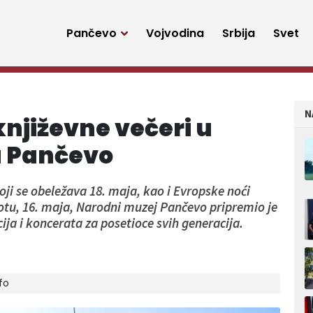
Pančevo
Vojvodina
Srbija
Svet
N
 književne večeri u
 Pančevo
 se obeležava 18. maja, kao i Evropske noći
otu, 16. maja, Narodni muzej Pančevo pripremio je
ja i koncerata za posetioce svih generacija.
fo