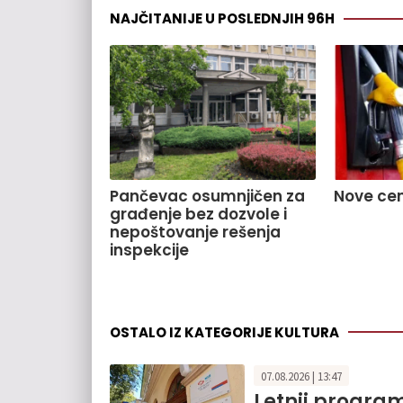
NAJČITANIJE U POSLEDNJIH 96H
Pančevac osumnjičen za
Nove cen
građenje bez dozvole i
nepoštovanje rešenja
inspekcije
OSTALO IZ KATEGORIJE KULTURA
07.08.2026 | 13:47
Letnji progra