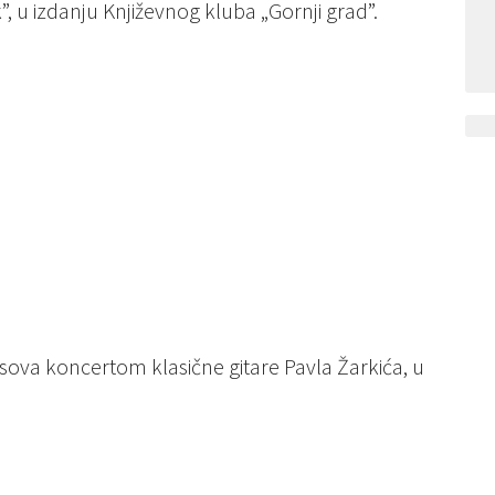
”, u izdanju Književnog kluba „Gornji grad”.
asova koncertom klasične gitare Pavla Žarkića, u