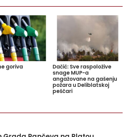
e goriva
Dačić: Sve raspoložive
snage MUP-a
angažovane na gašenju
požara u Deliblatskoj
peščari
m Grada Pančeva na Platou