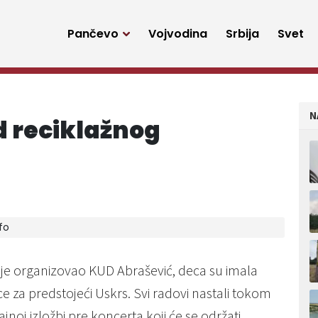
Pančevo
Vojvodina
Srbija
Svet
N
d reciklažnog
fo
u je organizovao KUD Abrašević, deca su imala
ce za predstojeći Uskrs. Svi radovi nastali tokom
jnoj izložbi pre koncerta koji će se održati