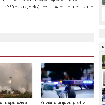
 je 250 dinara, dok će cenu radova odrediti kupci
N
ve raspoložive
Krivična prijava protiv