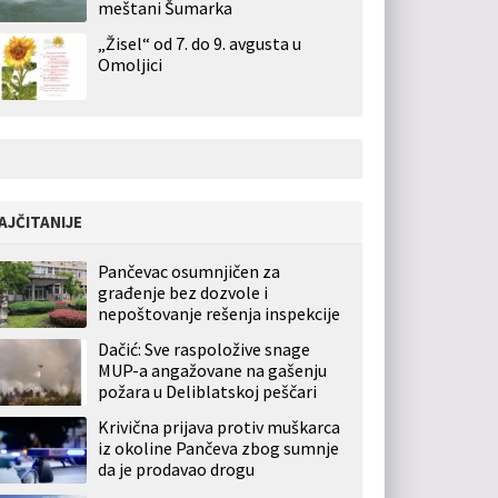
meštani Šumarka
„Žisel“ od 7. do 9. avgusta u
Omoljici
AJČITANIJE
Pančevac osumnjičen za
građenje bez dozvole i
nepoštovanje rešenja inspekcije
Dačić: Sve raspoložive snage
MUP-a angažovane na gašenju
požara u Deliblatskoj peščari
Krivična prijava protiv muškarca
iz okoline Pančeva zbog sumnje
da je prodavao drogu