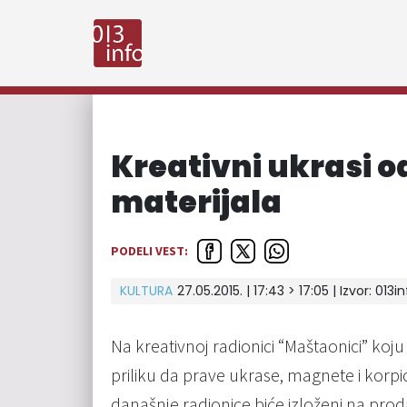
Kreativni ukrasi o
materijala
PODELI VEST:
KULTURA
27.05.2015. | 17:43 > 17:05 | Izvor:
013in
Na kreativnoj radionici “Maštaonici” koj
priliku da prave ukrase, magnete i korpi
današnje radionice biće izloženi na proda