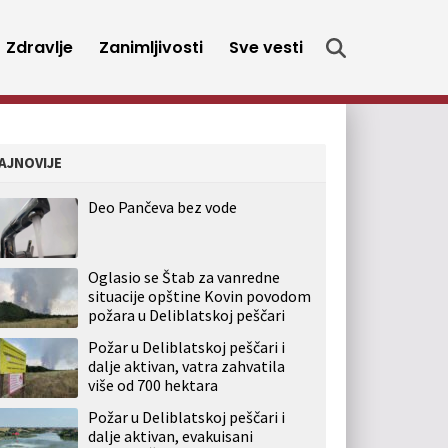
Zdravlje
Zanimljivosti
Sve vesti
AJNOVIJE
Deo Pančeva bez vode
Oglasio se Štab za vanredne
situacije opštine Kovin povodom
požara u Deliblatskoj peščari
Požar u Deliblatskoj peščari i
dalje aktivan, vatra zahvatila
više od 700 hektara
Požar u Deliblatskoj peščari i
dalje aktivan, evakuisani