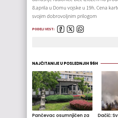
8.aprila u Domu vojske u 19h. Cena karte
svojim dobrovoljnim prilogom
PODELI VEST:
NAJČITANIJE U POSLEDNJIH 96H
Pančevac osumnjičen za
Dačić: S