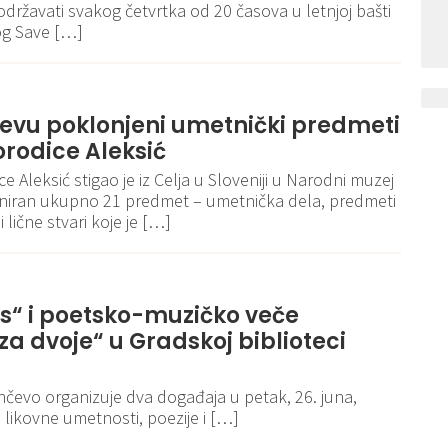
 održavati svakog četvrtka od 20 časova u letnjoj bašti
g Save […]
evu poklonjeni umetnički predmeti
porodice Aleksić
 Aleksić stigao je iz Celja u Sloveniji u Narodni muzej
oniran ukupno 21 predmet – umetnička dela, predmeti
lične stvari koje je […]
ns“ i poetsko-muzičko veče
za dvoje“ u Gradskoj biblioteci
nčevo organizuje dva događaja u petak, 26. juna,
 likovne umetnosti, poezije i […]