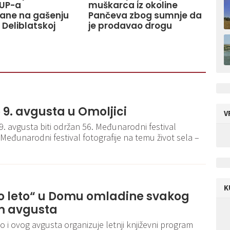
UP-a
muškarca iz okoline
ane na gašenju
Pančeva zbog sumnje da
 Deliblatskoj
je prodavao drogu
o 9. avgusta u Omoljici
V
 9. avgusta biti održan 56. Međunarodni festival
 Međunarodni festival fotografije na temu život sela –
K
o leto“ u Domu omladine svakog
m avgusta
i ovog avgusta organizuje letnji književni program