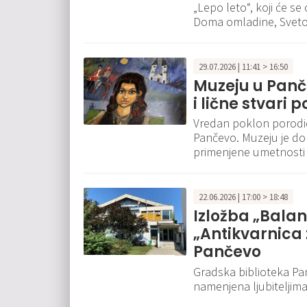
„Lepo leto“, koji će se
Doma omladine, Sveto
29.07.2026 | 11:41 > 16:50
Muzeju u Panč
i lične stvari 
Vredan poklon porodice
Pančevo. Muzeju je d
primenjene umetnosti i 
22.06.2026 | 17:00 > 18:48
Izložba „Bala
„Antikvarnica 
Pančevo
Gradska biblioteka Pa
namenjena ljubiteljima