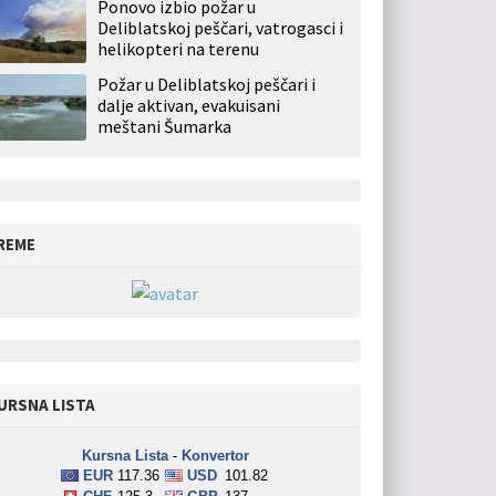
Ponovo izbio požar u
Deliblatskoj peščari, vatrogasci i
helikopteri na terenu
Požar u Deliblatskoj peščari i
dalje aktivan, evakuisani
meštani Šumarka
REME
URSNA LISTA