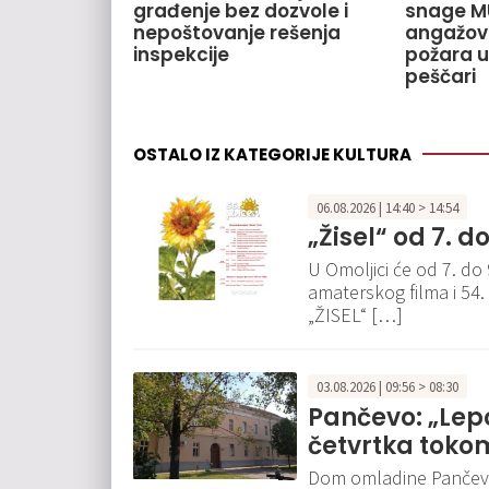
građenje bez dozvole i
snage M
nepoštovanje rešenja
angažov
inspekcije
požara u
peščari
OSTALO IZ KATEGORIJE KULTURA
06.08.2026 | 14:40 > 14:54
„Žisel“ od 7. d
U Omoljici će od 7. do
amaterskog filma i 54.
„ŽISEL“ […]
03.08.2026 | 09:56 > 08:30
Pančevo: „Lep
četvrtka toko
Dom omladine Pančevo 