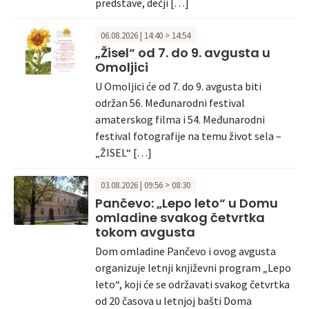
predstave, dečji […]
06.08.2026 | 14:40 > 14:54
„Žisel“ od 7. do 9. avgusta u
Omoljici
U Omoljici će od 7. do 9. avgusta biti
održan 56. Međunarodni festival
amaterskog filma i 54. Međunarodni
festival fotografije na temu život sela –
„ŽISEL“ […]
03.08.2026 | 09:56 > 08:30
Pančevo: „Lepo leto“ u Domu
omladine svakog četvrtka
tokom avgusta
Dom omladine Pančevo i ovog avgusta
organizuje letnji književni program „Lepo
leto“, koji će se održavati svakog četvrtka
od 20 časova u letnjoj bašti Doma