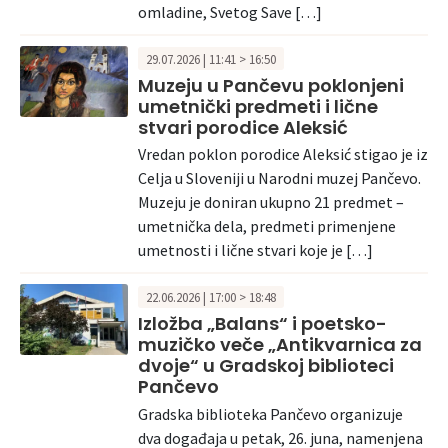
omladine, Svetog Save […]
29.07.2026 | 11:41 > 16:50
Muzeju u Pančevu poklonjeni
umetnički predmeti i lične
stvari porodice Aleksić
Vredan poklon porodice Aleksić stigao je iz
Celja u Sloveniji u Narodni muzej Pančevo.
Muzeju je doniran ukupno 21 predmet –
umetnička dela, predmeti primenjene
umetnosti i lične stvari koje je […]
22.06.2026 | 17:00 > 18:48
Izložba „Balans“ i poetsko-
muzičko veče „Antikvarnica za
dvoje“ u Gradskoj biblioteci
Pančevo
Gradska biblioteka Pančevo organizuje
dva događaja u petak, 26. juna, namenjena