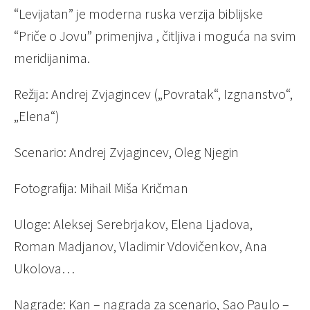
“Levijatan” je moderna ruska verzija biblijske
“Priče o Jovu” primenjiva , čitljiva i moguća na svim
meridijanima.
Režija: Andrej Zvjagincev („Povratak“, Izgnanstvo“,
„Elena“)
Scenario: Andrej Zvjagincev, Oleg Njegin
Fotografija: Mihail Miša Kričman
Uloge: Aleksej Serebrjakov, Elena Ljadova,
Roman Madjanov, Vladimir Vdovičenkov, Ana
Ukolova…
Nagrade: Kan – nagrada za scenario, Sao Paulo –