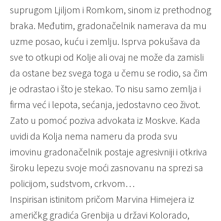
suprugom Ljiljom i Romkom, sinom iz prethodnog
braka. Međutim, gradonačelnik namerava da mu
uzme posao, kuću i zemlju. Isprva pokušava da
sve to otkupi od Kolje ali ovaj ne može da zamisli
da ostane bez svega toga u čemu se rodio, sa čim
je odrastao i što je stekao. To nisu samo zemlja i
firma već i lepota, sećanja, jedostavno ceo život.
Zato u pomoć poziva advokata iz Moskve. Kada
uvidi da Kolja nema nameru da proda svu
imovinu gradonačelnik postaje agresivniji i otkriva
široku lepezu svoje moći zasnovanu na sprezi sa
policijom, sudstvom, crkvom…
Inspirisan istinitom pričom Marvina Himejera iz
američkg gradića Grenbija u državi Kolorado,