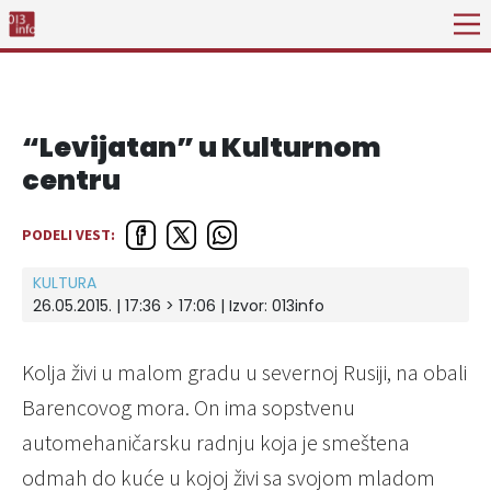
“Levijatan” u Kulturnom
centru
PODELI VEST:
KULTURA
26.05.2015. | 17:36 > 17:06 | Izvor:
013info
Kolja živi u malom gradu u severnoj Rusiji, na obali
Barencovog mora. On ima sopstvenu
automehaničarsku radnju koja je smeštena
odmah do kuće u kojoj živi sa svojom mladom