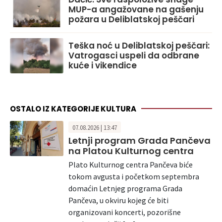
MUP-a angažovane na gašenju
požara u Deliblatskoj peščari
Teška noć u Deliblatskoj peščari:
Vatrogasci uspeli da odbrane
kuće i vikendice
OSTALO IZ KATEGORIJE KULTURA
07.08.2026 | 13:47
Letnji program Grada Pančeva
na Platou Kulturnog centra
Plato Kulturnog centra Pančeva biće
tokom avgusta i početkom septembra
domaćin Letnjeg programa Grada
Pančeva, u okviru kojeg će biti
organizovani koncerti, pozorišne