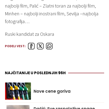
najbolji film, Palić – Zlatni toran za najbolji film,
Minhen – najbolji inostrani film, Sevilja –najbolja
fotografija…
Ruski kandidat za Oskara
PODELI VEST:
NAJČITANIJE U POSLEDNJIH 96H
Nove cene goriva
Dačić: Sve raspoložive snage