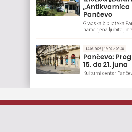
„Antikvarnica 
Pančevo
Gradska biblioteka Pa
namenjena ljubiteljima
14.06.2026 | 19:00 > 08:48
Pančevo: Prog
15. do 21. juna
Kulturni centar Panče
Oglašavanje
O nama
Impresum
Kontakt
© 2026
Pančevački informativni portal 013info. Sva prava zadržana.