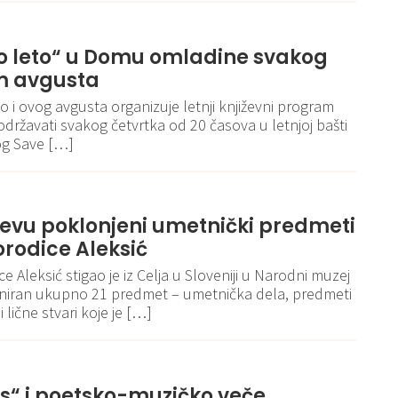
o leto“ u Domu omladine svakog
m avgusta
i ovog avgusta organizuje letnji književni program
 održavati svakog četvrtka od 20 časova u letnjoj bašti
g Save […]
evu poklonjeni umetnički predmeti
porodice Aleksić
 Aleksić stigao je iz Celja u Sloveniji u Narodni muzej
oniran ukupno 21 predmet – umetnička dela, predmeti
lične stvari koje je […]
ns“ i poetsko-muzičko veče