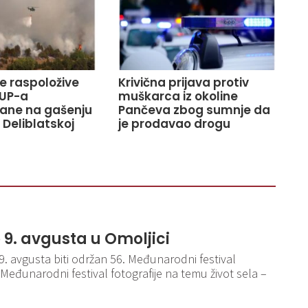
ve raspoložive
Krivična prijava protiv
UP-a
muškarca iz okoline
ane na gašenju
Pančeva zbog sumnje da
 Deliblatskoj
je prodavao drogu
o 9. avgusta u Omoljici
 9. avgusta biti održan 56. Međunarodni festival
 Međunarodni festival fotografije na temu život sela –