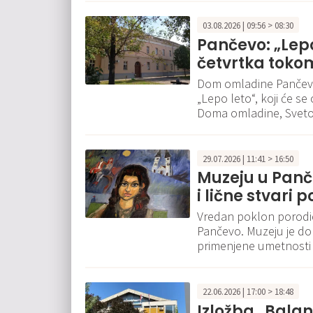
03.08.2026 | 09:56 > 08:30
Pančevo: „Lep
četvrtka toko
Dom omladine Pančevo 
„Lepo leto“, koji će se
Doma omladine, Sveto
29.07.2026 | 11:41 > 16:50
Muzeju u Panč
i lične stvari 
Vredan poklon porodice
Pančevo. Muzeju je d
primenjene umetnosti i 
22.06.2026 | 17:00 > 18:48
Izložba „Bala