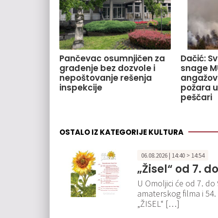
Pančevac osumnjičen za
Dačić: S
građenje bez dozvole i
snage M
nepoštovanje rešenja
angažov
inspekcije
požara u
peščari
OSTALO IZ KATEGORIJE KULTURA
06.08.2026 | 14:40 > 14:54
„Žisel“ od 7. d
U Omoljici će od 7. do
amaterskog filma i 54.
„ŽISEL“ […]