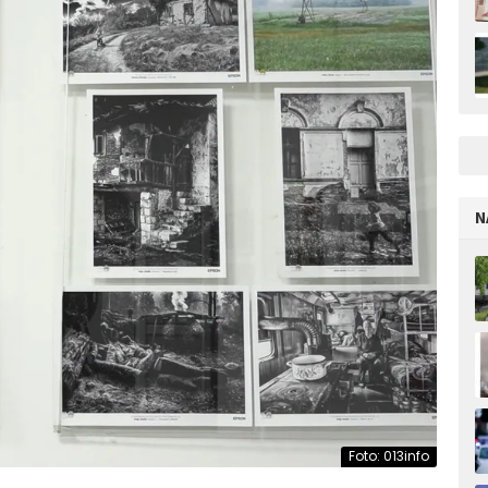
N
Foto: 013info