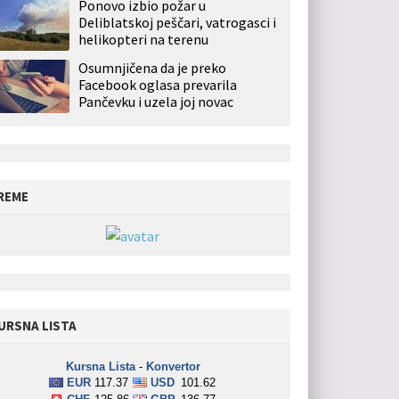
Ponovo izbio požar u
Deliblatskoj peščari, vatrogasci i
helikopteri na terenu
Osumnjičena da je preko
Facebook oglasa prevarila
Pančevku i uzela joj novac
REME
URSNA LISTA