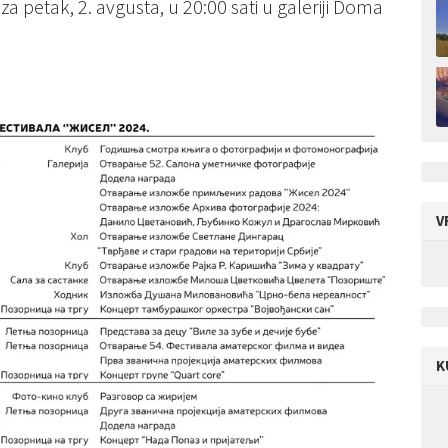
a petak, 2. avgusta, u 20:00 sati u galeriji Doma
V
K