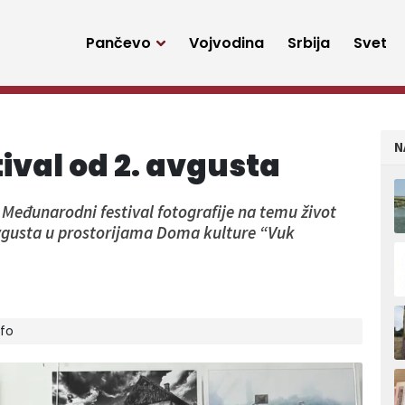
Pančevo
Vojvodina
Srbija
Svet
N
tival od 2. avgusta
Međunarodni festival fotografije na temu život
 avgusta u prostorijama Doma kulture “Vuk
nfo