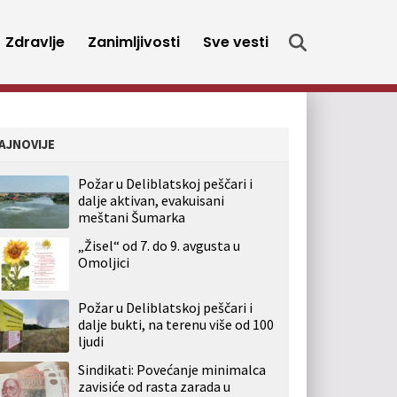
Zdravlje
Zanimljivosti
Sve vesti
AJNOVIJE
Požar u Deliblatskoj peščari i
dalje aktivan, evakuisani
meštani Šumarka
„Žisel“ od 7. do 9. avgusta u
Omoljici
Požar u Deliblatskoj peščari i
dalje bukti, na terenu više od 100
ljudi
Sindikati: Povećanje minimalca
zavisiće od rasta zarada u