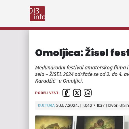
Omoljica: Žisel fes
Međunarodni festival amaterskog filma i 
sela – ŽISEL 2024 održaće se od 2. do 4.
Karadžić“ u Omoljici.
PODELI VEST:
KULTURA
30.07.2024. | 10:42 > 11:37 | Izvor:
013i