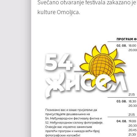
Svečano otvaranje festivala zakazano je z
kulture Omoljica.