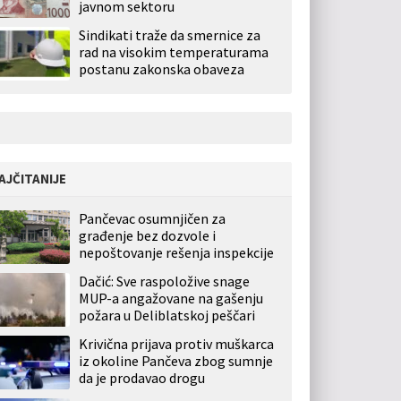
javnom sektoru
Sindikati traže da smernice za
rad na visokim temperaturama
postanu zakonska obaveza
AJČITANIJE
Pančevac osumnjičen za
građenje bez dozvole i
nepoštovanje rešenja inspekcije
Dačić: Sve raspoložive snage
MUP-a angažovane na gašenju
požara u Deliblatskoj peščari
Krivična prijava protiv muškarca
iz okoline Pančeva zbog sumnje
da je prodavao drogu