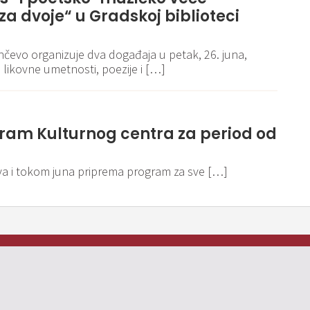
za dvoje“ u Gradskoj biblioteci
nčevo organizuje dva događaja u petak, 26. juna,
 likovne umetnosti, poezije i […]
ram Kulturnog centra za period od
va i tokom juna priprema program za sve […]
Pravila i politika privatnosti