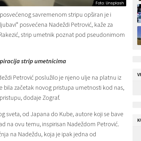
Foto: Unsplash
 posvećenog savremenom stripu opširan je i
 ljubavi“ posvećena Nadeždi Petrović, kaže za
a Rakezić, strip umetnik poznat pod pseudonimom
spiracija strip umetnicima
V
ždi Petrović poslužilo je njeno ulje na platnu iz
 je bila začetak novog pristupa umetnosti kod nas,
pristupu, dodaje Zograf.
g sveta, od Japana do Kube, autore koji se bave
K
j rad na ovu temu, inspirisan Nadeždom Petrović.
žnja na Nadeždu, koja je ipak jedna od