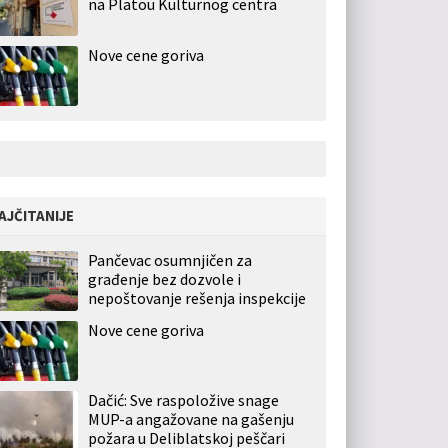
na Platou Kulturnog centra
Nove cene goriva
AJČITANIJE
Pančevac osumnjičen za
građenje bez dozvole i
nepoštovanje rešenja inspekcije
Nove cene goriva
Dačić: Sve raspoložive snage
MUP-a angažovane na gašenju
požara u Deliblatskoj peščari