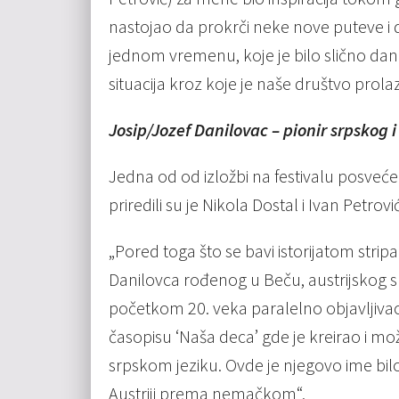
nastojao da prokrči neke nove puteve i d
jednom vremenu, koje je bilo slično dan
situacija kroz koje je naše društvo prolaz
Josip/Jozef Danilovac – pionir srpskog i
Jedna od od izložbi na festivalu posvećen
priredili su je Nikola Dostal i Ivan Petrovic
„Pored toga što se bavi istorijatom stripa
Danilovca rođenog u Beču, austrijskog sli
početkom 20. veka paralelno objavljivao i 
časopisu ‘Naša deca’ gde je kreirao i m
srpskom jeziku. Ovde je njegovo ime bi
Austriji prema nemačkom“.