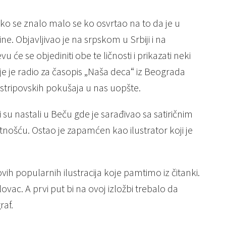
 ako se znalo malo se ko osvrtao na to da je u
ne. Objavljivao je na srpskom u Srbiji i na
će se objediniti obe te ličnosti i prikazati neki
oje je radio za časopis „Naša deca“ iz Beograda
 stripovskih pokušaja u nas uopšte.
i su nastali u Beču gde je sarađivao sa satiričnim
šću. Ostao je zapamćen kao ilustrator koji je
ih popularnih ilustracija koje pamtimo iz čitanki.
ilovac. A prvi put bi na ovoj izložbi trebalo da
raf.