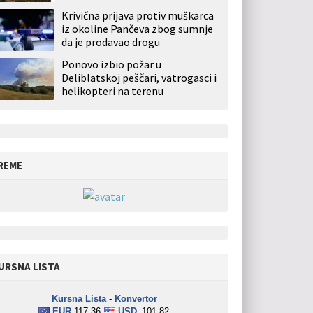
Krivična prijava protiv muškarca
iz okoline Pančeva zbog sumnje
da je prodavao drogu
Ponovo izbio požar u
Deliblatskoj peščari, vatrogasci i
helikopteri na terenu
REME
URSNA LISTA