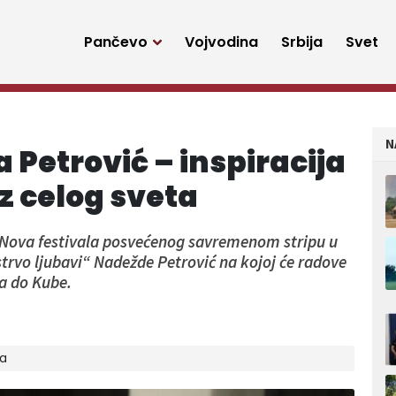
Pančevo
Vojvodina
Srbija
Svet
N
etrović – inspiracija
z celog sveta
 Nova festivala posvećenog savremenom stripu u
trvo ljubavi“ Nadežde Petrović na kojoj će radove
na do Kube.
ja