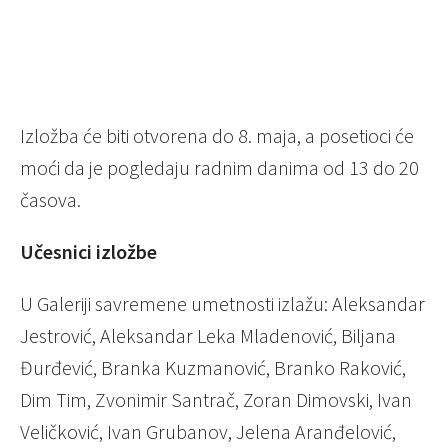
Izložba će biti otvorena do 8. maja, a posetioci će
moći da je pogledaju radnim danima od 13 do 20
časova.
Učesnici izložbe
U Galeriji savremene umetnosti izlažu: Aleksandar
Jestrović, Aleksandar Leka Mladenović, Biljana
Đurđević, Branka Kuzmanović, Branko Raković,
Dim Tim, Zvonimir Santrač, Zoran Dimovski, Ivan
Veličković, Ivan Grubanov, Jelena Aranđelović,