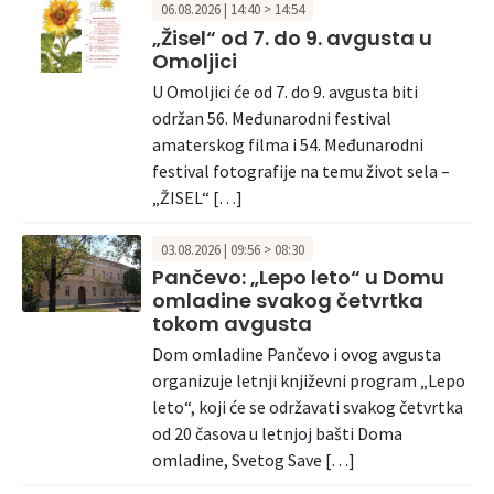
06.08.2026 | 14:40 > 14:54
„Žisel“ od 7. do 9. avgusta u
Omoljici
U Omoljici će od 7. do 9. avgusta biti
održan 56. Međunarodni festival
amaterskog filma i 54. Međunarodni
festival fotografije na temu život sela –
„ŽISEL“ […]
03.08.2026 | 09:56 > 08:30
Pančevo: „Lepo leto“ u Domu
omladine svakog četvrtka
tokom avgusta
Dom omladine Pančevo i ovog avgusta
organizuje letnji književni program „Lepo
leto“, koji će se održavati svakog četvrtka
od 20 časova u letnjoj bašti Doma
omladine, Svetog Save […]