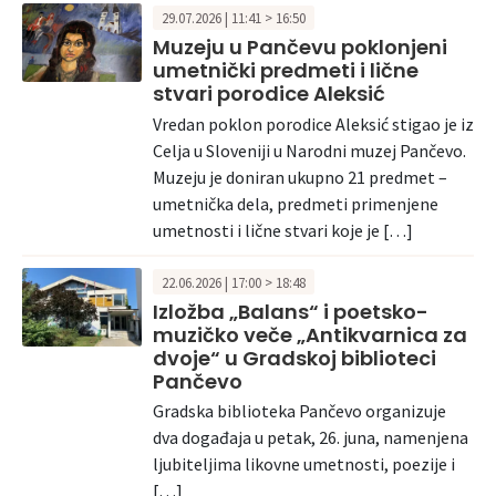
29.07.2026 | 11:41 > 16:50
Muzeju u Pančevu poklonjeni
umetnički predmeti i lične
stvari porodice Aleksić
Vredan poklon porodice Aleksić stigao je iz
Celja u Sloveniji u Narodni muzej Pančevo.
Muzeju je doniran ukupno 21 predmet –
umetnička dela, predmeti primenjene
umetnosti i lične stvari koje je […]
22.06.2026 | 17:00 > 18:48
Izložba „Balans“ i poetsko-
muzičko veče „Antikvarnica za
dvoje“ u Gradskoj biblioteci
Pančevo
Gradska biblioteka Pančevo organizuje
dva događaja u petak, 26. juna, namenjena
ljubiteljima likovne umetnosti, poezije i
[…]