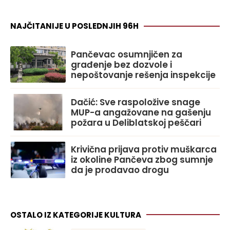
NAJČITANIJE U POSLEDNJIH 96H
Pančevac osumnjičen za
građenje bez dozvole i
nepoštovanje rešenja inspekcije
Dačić: Sve raspoložive snage
MUP-a angažovane na gašenju
požara u Deliblatskoj peščari
Krivična prijava protiv muškarca
iz okoline Pančeva zbog sumnje
da je prodavao drogu
OSTALO IZ KATEGORIJE KULTURA