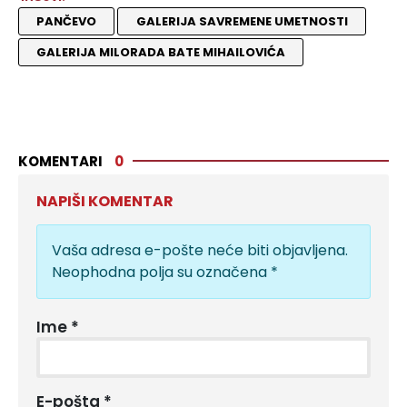
PANČEVO
GALERIJA SAVREMENE UMETNOSTI
GALERIJA MILORADA BATE MIHAILOVIĆA
KOMENTARI
0
NAPIŠI KOMENTAR
Vaša adresa e-pošte neće biti objavljena.
Neophodna polja su označena
*
Ime
*
E-pošta
*