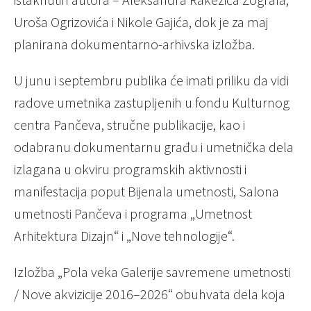
Uroša Ogrizovića i Nikole Gajića, dok je za maj
planirana dokumentarno-arhivska izložba.
U junu i septembru publika će imati priliku da vidi
radove umetnika zastupljenih u fondu Kulturnog
centra Pančeva, stručne publikacije, kao i
odabranu dokumentarnu građu i umetnička dela
izlagana u okviru programskih aktivnosti i
manifestacija poput Bijenala umetnosti, Salona
umetnosti Pančeva i programa „Umetnost
Arhitektura Dizajn“ i „Nove tehnologije“.
Izložba „Pola veka Galerije savremene umetnosti
/ Nove akvizicije 2016–2026“ obuhvata dela koja