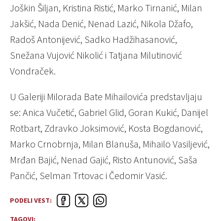
Joškin Šiljan, Kristina Ristić, Marko Tirnanić, Milan
Jakšić, Nada Denić, Nenad Lazić, Nikola Džafo,
Radoš Antonijević, Sadko Hadžihasanović,
Snežana Vujović Nikolić i Tatjana Milutinović
Vondraček.
U Galeriji Milorada Bate Mihailovića predstavljaju
se: Anica Vučetić, Gabriel Glid, Goran Kukić, Danijel
Rotbart, Zdravko Joksimović, Kosta Bogdanović,
Marko Crnobrnja, Milan Blanuša, Mihailo Vasiljević,
Mrđan Bajić, Nenad Gajić, Risto Antunović, Saša
Pančić, Selman Trtovac i Čedomir Vasić.
PODELI VEST:
TAGOVI: