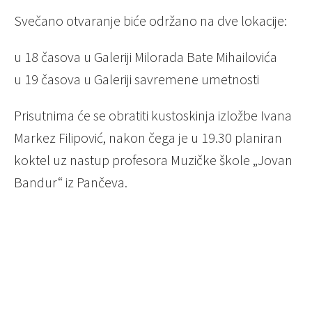
Svečano otvaranje biće održano na dve lokacije:
u 18 časova u Galeriji Milorada Bate Mihailovića
u 19 časova u Galeriji savremene umetnosti
Prisutnima će se obratiti kustoskinja izložbe Ivana
Markez Filipović, nakon čega je u 19.30 planiran
koktel uz nastup profesora Muzičke škole „Jovan
Bandur“ iz Pančeva.