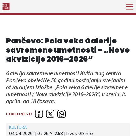
Pančevo: Pola veka Galerije
savremene umetnosti – „Nove
akvizicije 2016–2026“
Galerija savremene umetnosti Kulturnog centra
Pančeva obeležiće 50 godina postojanja svečanim
otvaranjem izložbe „Pola veka Galerije savremene
umetnosti / Nove akvizicije 2016–2026“, u sredu, 8.
aprila, od 18 časova.
PODELI VEST:
KULTURA
04.04.2026. | 07:25 > 12:53 | Izvor:
013info