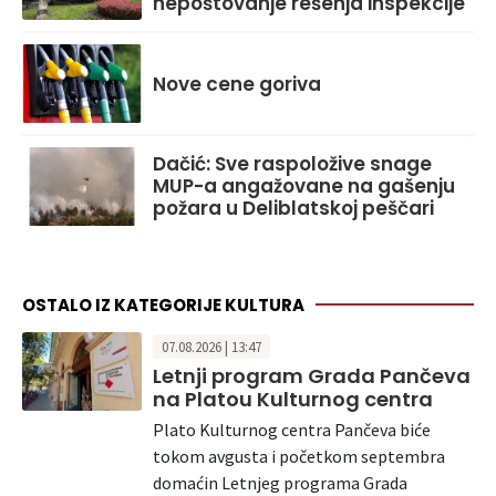
nepoštovanje rešenja inspekcije
Nove cene goriva
Dačić: Sve raspoložive snage
MUP-a angažovane na gašenju
požara u Deliblatskoj peščari
OSTALO IZ KATEGORIJE KULTURA
07.08.2026 | 13:47
Letnji program Grada Pančeva
na Platou Kulturnog centra
Plato Kulturnog centra Pančeva biće
tokom avgusta i početkom septembra
domaćin Letnjeg programa Grada