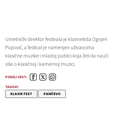
Umetnički direktor festivala je klarinetista Ognjen
Popović, a festival je namenjen uživaocima
klasične muzike i mladoj publici koja želi da nauči
više o klasičnoj i kamernoj muzici.
PODELI VEST:
TAGOVI:
KLASIK FEST
PANČEVO