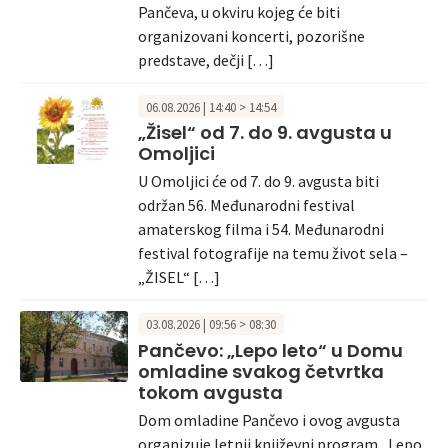
Pančeva, u okviru kojeg će biti
organizovani koncerti, pozorišne
predstave, dečji […]
06.08.2026 | 14:40 > 14:54
„Žisel“ od 7. do 9. avgusta u
Omoljici
U Omoljici će od 7. do 9. avgusta biti
održan 56. Međunarodni festival
amaterskog filma i 54. Međunarodni
festival fotografije na temu život sela –
„ŽISEL“ […]
03.08.2026 | 09:56 > 08:30
Pančevo: „Lepo leto“ u Domu
omladine svakog četvrtka
tokom avgusta
Dom omladine Pančevo i ovog avgusta
organizuje letnji književni program „Lepo