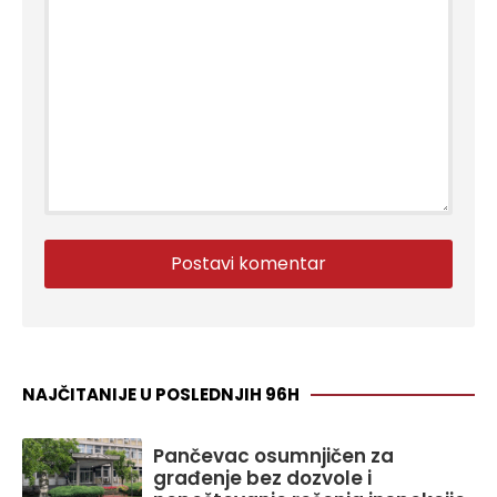
NAJČITANIJE U POSLEDNJIH 96H
Pančevac osumnjičen za
građenje bez dozvole i