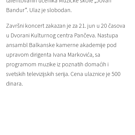
talentovanih učenika Muzičke škole „Jovan
Bandur“. Ulaz je slobodan.
Završni koncert zakazan je za 21. jun u 20 časova
u Dvorani Kulturnog centra Pančeva. Nastupa
ansambl Balkanske kamerne akademije pod
upravom dirigenta Ivana Markovića, sa
programom muzike iz poznatih domaćih i
svetskih televizijskih serija. Cena ulaznice je 500
dinara.