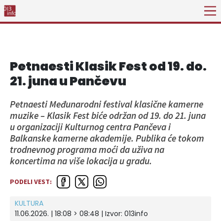
Petnaesti Klasik Fest od 19. do.
21. juna u Pančevu
Petnaesti Međunarodni festival klasične kamerne
muzike – Klasik Fest biće održan od 19. do 21. juna
u organizaciji Kulturnog centra Pančeva i
Balkanske kamerne akademije. Publika će tokom
trodnevnog programa moći da uživa na
koncertima na više lokacija u gradu.
PODELI VEST:
KULTURA
11.06.2026. | 18:08 > 08:48 | Izvor:
013info