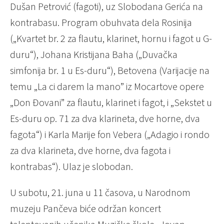
Dušan Petrović (fagoti), uz Slobodana Gerića na
kontrabasu. Program obuhvata dela Rosinija
(„Kvartet br. 2 za flautu, klarinet, hornu i fagot u G-
duru“), Johana Kristijana Baha („Duvačka
simfonija br. 1 u Es-duru“), Betovena (Varijacije na
temu „La ci darem la mano” iz Mocartove opere
„Don Đovani” za flautu, klarinet i fagot, i „Sekstet u
Es-duru op. 71 za dva klarineta, dve horne, dva
fagota“) i Karla Marije fon Vebera („Adagio i rondo
za dva klarineta, dve horne, dva fagota i
kontrabas“). Ulaz je slobodan.
U subotu, 21. juna u 11 časova, u Narodnom
muzeju Pančeva biće održan koncert