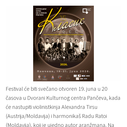
Festival će biti svečano otvoren 19. juna u 20
časova u Dvorani Kulturnog centra Pančeva, kada
će nastupiti violinistkinja Alexandra Tirsu
(Austrija/Moldavija) i harmonikaš Radu Ratoi
(Moldavija), koji je ujedno autor aranžmana. Na