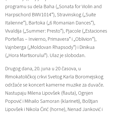
programu su dela Baha („Sonata for Violin and
Harpsichord BWV1014“), Stravinskog („Suite
Italienne“), Bartoka („6 Romanian Dances“),
Vivaldija („Summer: Presto“), Pjacole („Estaciones
Porteñas – Invierno, Primavera“ i „Oblivion“),
Vajnberga („Moldovan Rhapsody“) i Dinikua
(„Hora Martisorului“). Ulaz je slobodan.
Drugog dana, 20. juna u 20 časova, u
Rimokatoličkoj crkvi Svetog Karla Boromejskog
održaće se koncert kamerne muzike za duvače.
Nastupaju Milena Lipovšek (flauta), Ognjen
Popović i Mihailo Samoran (klarineti), Boštjan
Lipovšek i Nikola Ćirić (horne), Nenad Janković i