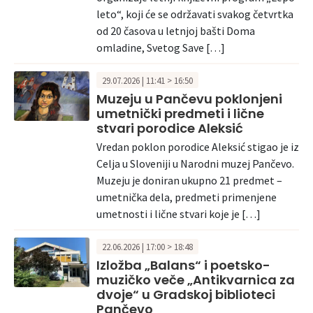
leto“, koji će se održavati svakog četvrtka
od 20 časova u letnjoj bašti Doma
omladine, Svetog Save […]
29.07.2026 | 11:41 > 16:50
Muzeju u Pančevu poklonjeni
umetnički predmeti i lične
stvari porodice Aleksić
Vredan poklon porodice Aleksić stigao je iz
Celja u Sloveniji u Narodni muzej Pančevo.
Muzeju je doniran ukupno 21 predmet –
umetnička dela, predmeti primenjene
umetnosti i lične stvari koje je […]
22.06.2026 | 17:00 > 18:48
Izložba „Balans“ i poetsko-
muzičko veče „Antikvarnica za
dvoje“ u Gradskoj biblioteci
Pančevo