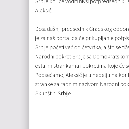
Srbije koji će voditi bivši potpredsednik
Aleksić.
Dosadašnji predsednik Gradskog odbor
je za naš portal da će prikupljanje potp
Srbije početi već od četvrtka, a što se ti
Narodni pokret Srbije sa Demokratskom s
ostalim strankama i pokretima koje će se 
Podsećamo, Aleksić je u nedelju na konf
stranke sa radnim nazivom Narodni pokr
Skupštini Srbije.