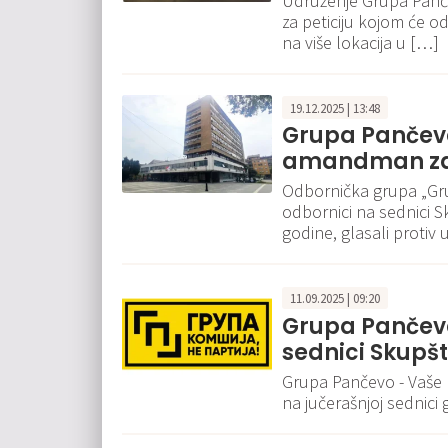
Udruženje Grupa Panče
za peticiju kojom će o
na više lokacija u […]
19.12.2025 | 13:48
Grupa Pančevo
amandman za 
Odbornička grupa „Grup
odbornici na sednici 
godine, glasali protiv
11.09.2025 | 09:20
Grupa Pančevo
sednici Skupš
Grupa Pančevo - Vaše
na jučerašnjoj sednici