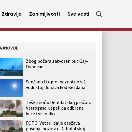
Zdravlje
Zanimljivosti
Sve vesti
AJNOVIJE
Zbog požara zatvoren put Gaj–
Dubovac
Sunčano i toplo, neznatno viši
vodostaj Dunava kod Bezdana
Teška noć u Deliblatskoj peščari:
Vatrogasci uspeli da odbrane
kuće i vikendice
FOTO: Vetar i dalje otežava
gašenje požara u Deliblatskoj