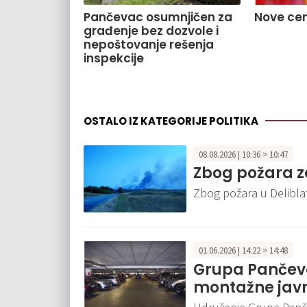
Pančevac osumnjičen za
Nove cen
građenje bez dozvole i
nepoštovanje rešenja
inspekcije
OSTALO IZ KATEGORIJE POLITIKA
08.08.2026 | 10:36 > 10:47
Zbog požara 
Zbog požara u Deliblat
01.06.2026 | 14:22 > 14:48
Grupa Pančevo
montažne jav