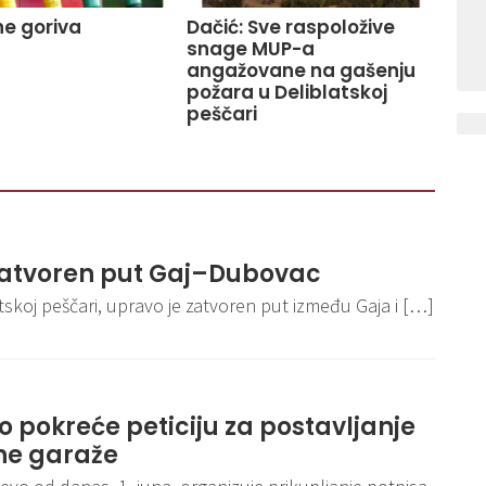
e goriva
Dačić: Sve raspoložive
snage MUP-a
angažovane na gašenju
požara u Deliblatskoj
peščari
zatvoren put Gaj–Dubovac
skoj peščari, upravo je zatvoren put između Gaja i […]
 pokreće peticiju za postavljanje
ne garaže