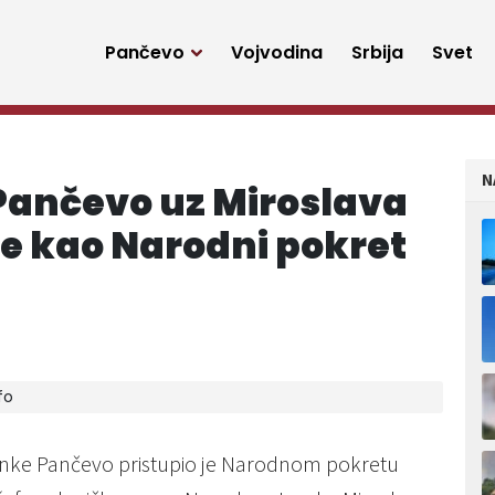
Pančevo
Vojvodina
Srbija
Svet
N
Pančevo uz Miroslava
e kao Narodni pokret
fo
nke Pančevo pristupio je Narodnom pokretu