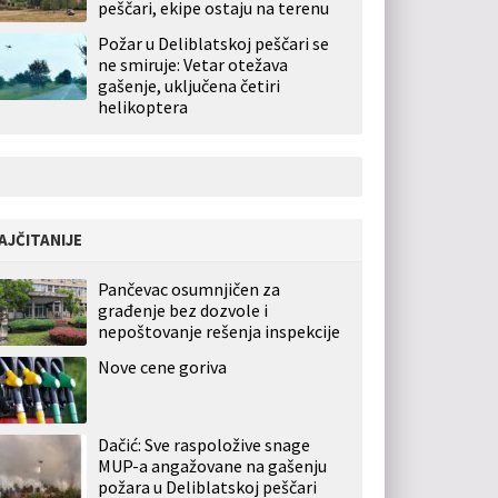
peščari, ekipe ostaju na terenu
Požar u Deliblatskoj peščari se
ne smiruje: Vetar otežava
gašenje, uključena četiri
helikoptera
AJČITANIJE
Pančevac osumnjičen za
građenje bez dozvole i
nepoštovanje rešenja inspekcije
Nove cene goriva
Dačić: Sve raspoložive snage
MUP-a angažovane na gašenju
požara u Deliblatskoj peščari