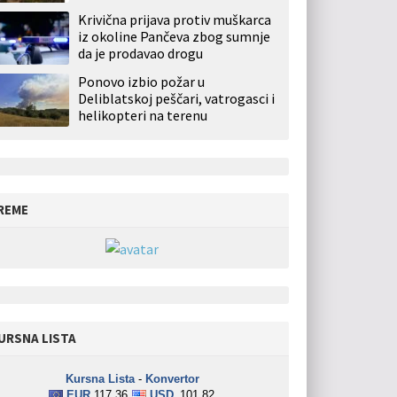
Krivična prijava protiv muškarca
iz okoline Pančeva zbog sumnje
da je prodavao drogu
Ponovo izbio požar u
Deliblatskoj peščari, vatrogasci i
helikopteri na terenu
REME
URSNA LISTA