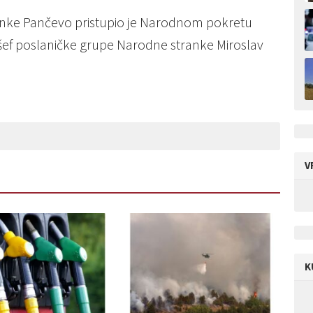
nke Pančevo pristupio je Narodnom pokretu
 i šef poslaničke grupe Narodne stranke Miroslav
V
K