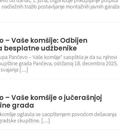
vo od danas, 1. juna, organizuje prikupljanje potpisa
d nadležnih tražiti postavljanje montažnih javnih garaža
 – Vaše komšije: Odbijen
besplatne udžbenike
a Pančevo – Vaše komšije“ saopštila je da su njihovi
Skupštine grada Pančeva, održanoj 18. decembra 2025.
 usvajanja […]
 – Vaše komšije o jučerašnjoj
tine grada
 komšije oglasila se saopštenjem povodom dešavanja
 gradske skupštine. […]