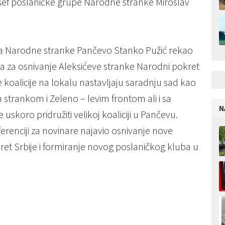
 i šef poslaničke grupe Narodne stranke Miroslav
a Narodne stranke Pančevo Stanko Pužić rekao
isa za osnivanje Aleksićeve stranke Narodni pokret
če koalicije na lokalu nastavljaju saradnju sad kao
trankom i Zeleno – levim frontom ali i sa
N
uskoro pridružiti velikoj koaliciji u Pančevu.
erenciji za novinare najavio osnivanje nove
et Srbije i formiranje novog poslaničkog kluba u