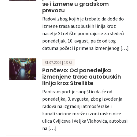
se i izmene u gradskom
prevozu
Radovi zbog kojih je trebalo da dođe do
izmene trasa autobuskih linija kroz
naselje Strelište pomeraju se za sledeći
ponedeljak, 10. avgust, pa će od tog
datuma početi i primena izmenjenog […]
31.07.2026 | 13:35
Pančevo: Od ponedeljka
izmenjene trase autobuskih
linija kroz Strelište
Pantransport je saopštio da će od
ponedeljka, 3. avgusta, zbog izvođenja
radova na izgradnji atmosferske i
kanalizacione mreže u zoni raskrsnice
ulica Cvijićeva i Veljka Vlahovića, autobusi
na […]