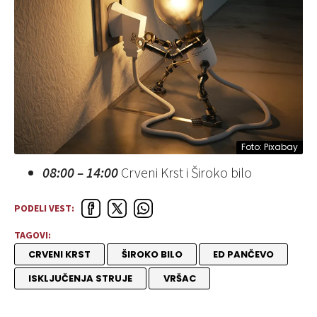
Foto: Pixabay
08:00 – 14:00
Crveni Krst i Široko bilo
PODELI VEST:
TAGOVI:
CRVENI KRST
ŠIROKO BILO
ED PANČEVO
ISKLJUČENJA STRUJE
VRŠAC