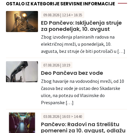
OSTALO IZ KATEGORIJE SERVISNE INFORMACIJE
09.08.2026 | 12:14 > 16:35
ED Pančevo: Isključenja struje
za ponedeljak, 10. avgust
Zbog izvođenja planiranih radova na
električnoj mreži, u ponedeljak, 10.
avgusta, bez struje će biti potrošači u […]
07.08.2026 | 10:19
Deo Pančeva bez vode
Zbog havarije na vodovodnoj mreži, od 10
časova bez vode je ostao deo Skadarske
ulice, na potezu od Vlasinske do
Prespanske […]
03.08.2026 | 16:03 > 14:40
Pančevo: Radovi na Strelištu
pomereni za 10. avgust, odlažu