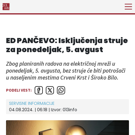
ED PANČEVO: Isključenja struje
za ponedeljak, 5. avgust
Zbog planiranih radova na električnoj mreži u
ponedeljak, 5. avgusta, bez struje će biti potrošači
u naseljenim mestima Crveni Krst i Široko Bilo.
PODELI VEST:
SERVISNE INFORMACIJE
04.08.2024. | 06:18 | Izvor:
013info