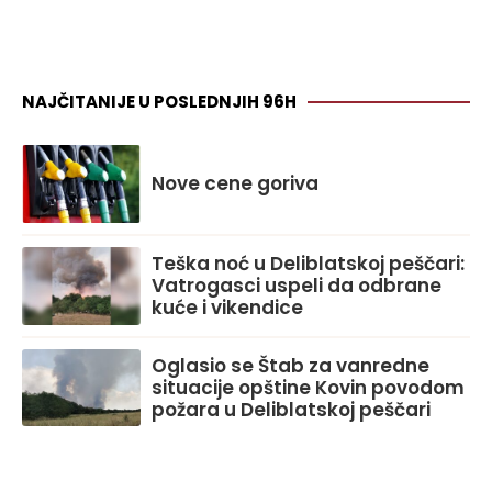
NAJČITANIJE U POSLEDNJIH 96H
Nove cene goriva
Teška noć u Deliblatskoj peščari:
Vatrogasci uspeli da odbrane
kuće i vikendice
Oglasio se Štab za vanredne
situacije opštine Kovin povodom
požara u Deliblatskoj peščari