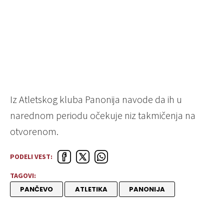
Iz Atletskog kluba Panonija navode da ih u
narednom periodu očekuje niz takmičenja na
otvorenom.
PODELI VEST:
TAGOVI:
PANČEVO
ATLETIKA
PANONIJA