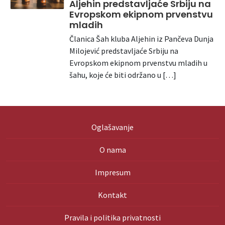
Aljehin predstavljaće Srbiju na
Evropskom ekipnom prvenstvu
mladih
Članica Šah kluba Aljehin iz Pančeva Dunja
Milojević predstavljaće Srbiju na
Evropskom ekipnom prvenstvu mladih u
šahu, koje će biti održano u […]
Oglašavanje
O nama
Impresum
Kontakt
Pravila i politika privatnosti