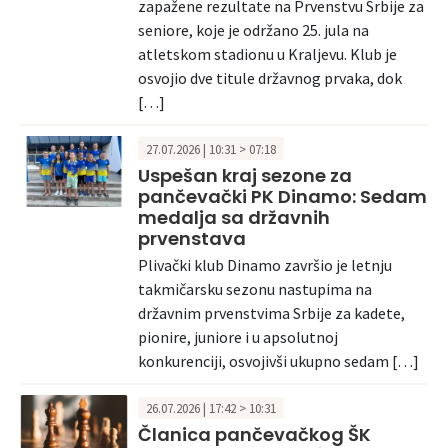
zapažene rezultate na Prvenstvu Srbije za
seniore, koje je održano 25. jula na
atletskom stadionu u Kraljevu. Klub je
osvojio dve titule državnog prvaka, dok
[…]
27.07.2026 | 10:31 > 07:18
Uspešan kraj sezone za
pančevački PK Dinamo: Sedam
medalja sa državnih
prvenstava
Plivački klub Dinamo završio je letnju
takmičarsku sezonu nastupima na
državnim prvenstvima Srbije za kadete,
pionire, juniore i u apsolutnoj
konkurenciji, osvojivši ukupno sedam […]
26.07.2026 | 17:42 > 10:31
Članica pančevačkog ŠK