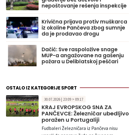
nepoštovanje rešenja inspekcije
Krivična prijava protiv muškarca
iz okoline Pančeva zbog sumnje
da je prodavao drogu
Dačić: Sve raspoložive snage
MUP-a angažovane na gašenju
požara u Deliblatskoj peščari
OSTALO IZ KATEGORIJE SPORT
30.07.2026 | 23:09 > 09:17
KRAJ EVROPSKOG SNA ZA
PANČEVCE: Železničar ubedljivo
poražen u Portugaliji
Fudbaleri Železničara iz Pančeva nisu