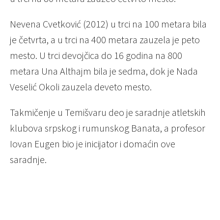
Nevena Cvetković (2012) u trci na 100 metara bila
je četvrta, a u trci na 400 metara zauzela je peto
mesto. U trci devojčica do 16 godina na 800
metara Una Althajm bila je sedma, dok je Nada
Veselić Okoli zauzela deveto mesto.
Takmičenje u Temišvaru deo je saradnje atletskih
klubova srpskog i rumunskog Banata, a profesor
Iovan Eugen bio je inicijator i domaćin ove
saradnje.