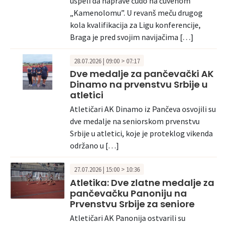
uspeli da naprave čudo na čuvenom
„Kamenolomu”. U revanš meču drugog
kola kvalifikacija za Ligu konferencije,
Braga je pred svojim navijačima […]
28.07.2026 | 09:00 > 07:17
Dve medalje za pančevački AK
Dinamo na prvenstvu Srbije u
atletici
Atletičari AK Dinamo iz Pančeva osvojili su
dve medalje na seniorskom prvenstvu
Srbije u atletici, koje je proteklog vikenda
održano u […]
27.07.2026 | 15:00 > 10:36
Atletika: Dve zlatne medalje za
pančevačku Panoniju na
Prvenstvu Srbije za seniore
Atletičari AK Panonija ostvarili su