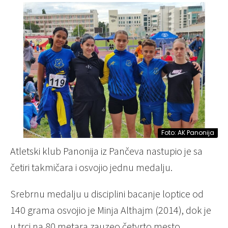
Foto: AK Panonija
Atletski klub Panonija iz Pančeva nastupio je sa
četiri takmičara i osvojio jednu medalju.
Srebrnu medalju u disciplini bacanje loptice od
140 grama osvojio je Minja Althajm (2014), dok je
u trci na 80 metara zauzeo četvrto mesto.