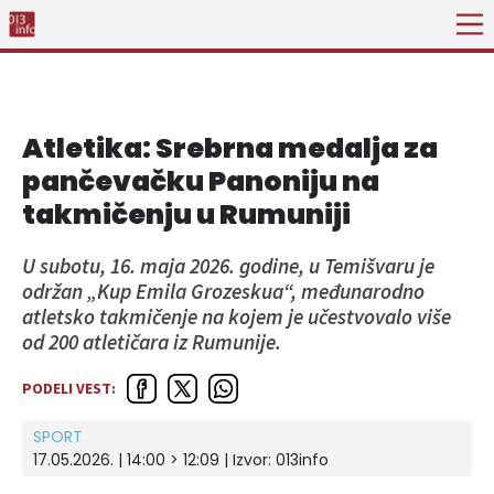
Atletika: Srebrna medalja za
pančevačku Panoniju na
takmičenju u Rumuniji
U subotu, 16. maja 2026. godine, u Temišvaru je
održan „Kup Emila Grozeskua“, međunarodno
atletsko takmičenje na kojem je učestvovalo više
od 200 atletičara iz Rumunije.
PODELI VEST:
SPORT
17.05.2026. | 14:00 > 12:09 | Izvor:
013info