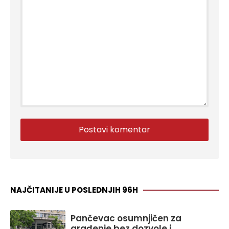
NAJČITANIJE U POSLEDNJIH 96H
Pančevac osumnjičen za
građenje bez dozvole i