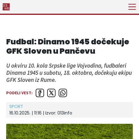
Fudbal: Dinamo 1945 dočekuje
GFK Sloven u Pančevu
U okviru 10. kola Srpske lige Vojvodina, fudbaleri
Dinama 1945 u subotu, 18. oktobra, dočekuju ekipu
GFK Sloven iz Rume.
PODELI VEST:
SPORT
16.10.2025. | 11:16 | Izvor:
013info