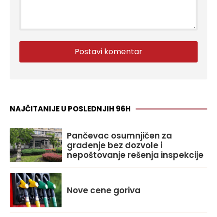
NAJČITANIJE U POSLEDNJIH 96H
Pančevac osumnjičen za
građenje bez dozvole i
nepoštovanje rešenja inspekcije
Nove cene goriva