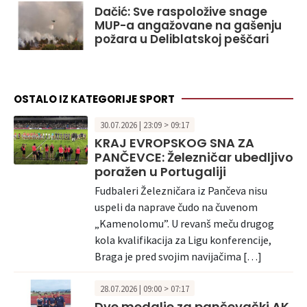
Dačić: Sve raspoložive snage
MUP-a angažovane na gašenju
požara u Deliblatskoj peščari
OSTALO IZ KATEGORIJE SPORT
30.07.2026 | 23:09 > 09:17
KRAJ EVROPSKOG SNA ZA
PANČEVCE: Železničar ubedljivo
poražen u Portugaliji
Fudbaleri Železničara iz Pančeva nisu
uspeli da naprave čudo na čuvenom
„Kamenolomu”. U revanš meču drugog
kola kvalifikacija za Ligu konferencije,
Braga je pred svojim navijačima […]
28.07.2026 | 09:00 > 07:17
Dve medalje za pančevački AK