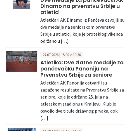
Dinamo na prvenstvu Srbije u
atletici
Atletičari AK Dinamo iz Pančeva osvojili su
dve medalje na seniorskom prvenstvu
Srbije u atletici, koje je proteklog vikenda
održano u […]
27.07.2026 | 15:00 > 10:36
Atletika: Dve zlatne medalje za
pančevačku Panoniju na
Prvenstvu Srbije za seniore
Atletičari AK Panonija ostvarili su
zapažene rezultate na Prvenstvu Srbije za
seniore, koje je održano 25. jula na
atletskom stadionu u Kraljevu. Klub je
osvojio dve titule državnog prvaka, dok
[…]