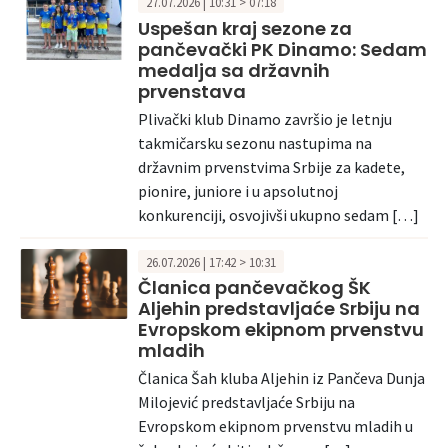
27.07.2026 | 10:31 > 07:18
Uspešan kraj sezone za
pančevački PK Dinamo: Sedam
medalja sa državnih
prvenstava
Plivački klub Dinamo završio je letnju
takmičarsku sezonu nastupima na
državnim prvenstvima Srbije za kadete,
pionire, juniore i u apsolutnoj
konkurenciji, osvojivši ukupno sedam […]
26.07.2026 | 17:42 > 10:31
Članica pančevačkog ŠK
Aljehin predstavljaće Srbiju na
Evropskom ekipnom prvenstvu
mladih
Članica Šah kluba Aljehin iz Pančeva Dunja
Milojević predstavljaće Srbiju na
Evropskom ekipnom prvenstvu mladih u