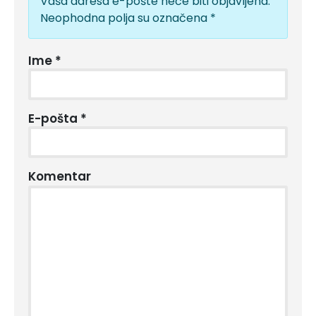
Vaša adresa e-pošte neće biti objavljena.
Neophodna polja su označena
*
Ime
*
E-pošta
*
Komentar