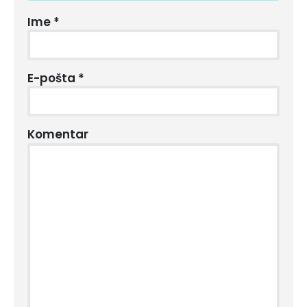
Ime
*
E-pošta
*
Komentar