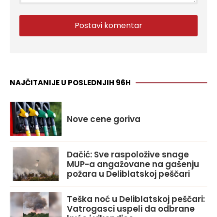
NAJČITANIJE U POSLEDNJIH 96H
Nove cene goriva
Dačić: Sve raspoložive snage
MUP-a angažovane na gašenju
požara u Deliblatskoj peščari
Teška noć u Deliblatskoj peščari:
Vatrogasci uspeli da odbrane