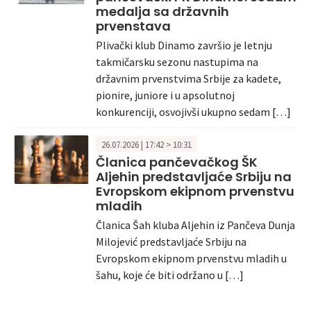
medalja sa državnih
prvenstava
Plivački klub Dinamo završio je letnju
takmičarsku sezonu nastupima na
državnim prvenstvima Srbije za kadete,
pionire, juniore i u apsolutnoj
konkurenciji, osvojivši ukupno sedam […]
26.07.2026 | 17:42 > 10:31
Članica pančevačkog ŠK
Aljehin predstavljaće Srbiju na
Evropskom ekipnom prvenstvu
mladih
Članica Šah kluba Aljehin iz Pančeva Dunja
Milojević predstavljaće Srbiju na
Evropskom ekipnom prvenstvu mladih u
šahu, koje će biti održano u […]