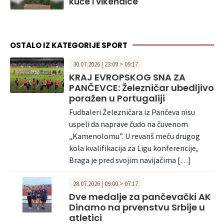
kuće i vikendice
OSTALO IZ KATEGORIJE SPORT
30.07.2026 | 23:09 > 09:17
KRAJ EVROPSKOG SNA ZA
PANČEVCE: Železničar ubedljivo
poražen u Portugaliji
Fudbaleri Železničara iz Pančeva nisu
uspeli da naprave čudo na čuvenom
„Kamenolomu”. U revanš meču drugog
kola kvalifikacija za Ligu konferencije,
Braga je pred svojim navijačima […]
28.07.2026 | 09:00 > 07:17
Dve medalje za pančevački AK
Dinamo na prvenstvu Srbije u
atletici