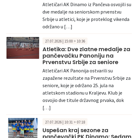
Atletičari AK Dinamo iz Pančeva osvojili su
dve medalje na seniorskom prvenstvu
Srbije u atletici, koje je proteklog vikenda
održano u […]
27.07.2026 | 15:00 > 10:36
Atletika: Dve zlatne medalje za
pančevačku Panoniju na
Prvenstvu Srbije za seniore
Atletičari AK Panonija ostvarili su
zapažene rezultate na Prvenstvu Srbije za
seniore, koje je održano 25. jula na
atletskom stadionu u Kraljevu. Klub je
osvojio dve titule državnog prvaka, dok
[…]
27.07.2026 | 10:31 > 07:18
Uspešan kraj sezone za
pančevački PK Dinamo: Sedam