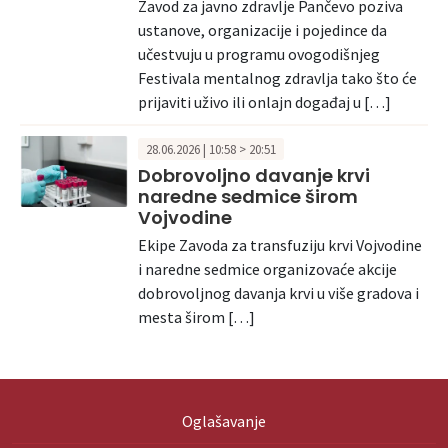
Zavod za javno zdravlje Pančevo poziva
ustanove, organizacije i pojedince da
učestvuju u programu ovogodišnjeg
Festivala mentalnog zdravlja tako što će
prijaviti uživo ili onlajn događaj u […]
28.06.2026 | 10:58 > 20:51
Dobrovoljno davanje krvi
naredne sedmice širom
Vojvodine
Ekipe Zavoda za transfuziju krvi Vojvodine
i naredne sedmice organizovaće akcije
dobrovoljnog davanja krvi u više gradova i
mesta širom […]
Oglašavanje