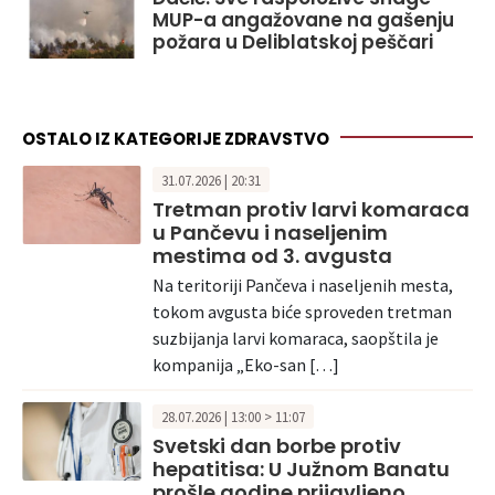
MUP-a angažovane na gašenju
požara u Deliblatskoj peščari
OSTALO IZ KATEGORIJE ZDRAVSTVO
31.07.2026 | 20:31
Tretman protiv larvi komaraca
u Pančevu i naseljenim
mestima od 3. avgusta
Na teritoriji Pančeva i naseljenih mesta,
tokom avgusta biće sproveden tretman
suzbijanja larvi komaraca, saopštila je
kompanija „Eko-san […]
28.07.2026 | 13:00 > 11:07
Svetski dan borbe protiv
hepatitisa: U Južnom Banatu
prošle godine prijavljeno