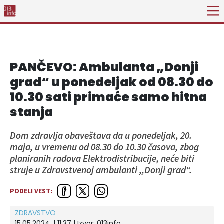
PANČEVO: Ambulanta „Donji
grad“ u ponedeljak od 08.30 do
10.30 sati primaće samo hitna
stanja
Dom zdravlja obaveštava da u ponedeljak, 20.
maja, u vremenu od 08.30 do 10.30 časova, zbog
planiranih radova Elektrodistribucije, neće biti
struje u Zdravstvenoj ambulanti ,,Donji grad“.
PODELI VEST:
ZDRAVSTVO
15.05.2024. | 11:37 | Izvor:
013info