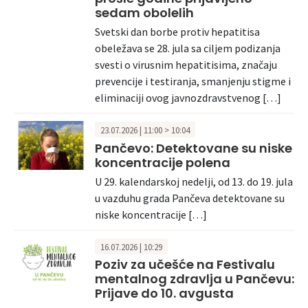
sedam obolelih
Svetski dan borbe protiv hepatitisa
obeležava se 28. jula sa ciljem podizanja
svesti o virusnim hepatitisima, značaju
prevencije i testiranja, smanjenju stigme i
eliminaciji ovog javnozdravstvenog […]
23.07.2026 | 11:00 > 10:04
Pančevo: Detektovane su niske
koncentracije polena
U 29. kalendarskoj nedelji, od 13. do 19. jula
u vazduhu grada Pančeva detektovane su
niske koncentracije […]
16.07.2026 | 10:29
Poziv za učešće na Festivalu
mentalnog zdravlja u Pančevu:
Prijave do 10. avgusta