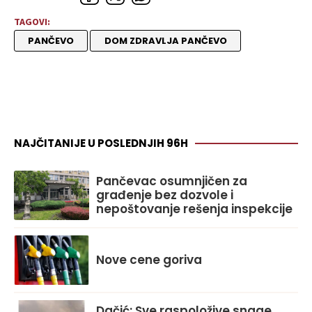
TAGOVI:
PANČEVO
DOM ZDRAVLJA PANČEVO
NAJČITANIJE U POSLEDNJIH 96H
Pančevac osumnjičen za
građenje bez dozvole i
nepoštovanje rešenja inspekcije
Nove cene goriva
Dačić: Sve raspoložive snage