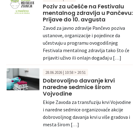
Poziv za učešće na Festivalu
mentalnog zdravlja u Pančevu:
Prijave do 10. avgusta
Zavod za javno zdravlje Pančevo poziva
ustanove, organizacije i pojedince da
učestvuju u programu ovogodišnjeg
Festivala mentalnog zdravlja tako što će
prijaviti uživo ili onlajn događaj u […]
28.06.2026 | 10:58 > 20:51
Dobrovoljno davanje krvi
naredne sedmice širom
Vojvodine
Ekipe Zavoda za transfuziju krvi Vojvodine
i naredne sedmice organizovaće akcije
dobrovoljnog davanja krvi u više gradova i
mesta širom […]