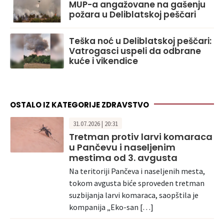
MUP-a angažovane na gašenju
požara u Deliblatskoj peščari
Teška noć u Deliblatskoj peščari:
Vatrogasci uspeli da odbrane
kuće i vikendice
OSTALO IZ KATEGORIJE ZDRAVSTVO
31.07.2026 | 20:31
Tretman protiv larvi komaraca
u Pančevu i naseljenim
mestima od 3. avgusta
Na teritoriji Pančeva i naseljenih mesta,
tokom avgusta biće sproveden tretman
suzbijanja larvi komaraca, saopštila je
kompanija „Eko-san […]