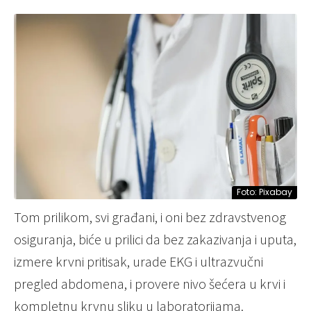
Foto: Pixabay
Tom prilikom, svi građani, i oni bez zdravstvenog
osiguranja, biće u prilici da bez zakazivanja i uputa,
izmere krvni pritisak, urade EKG i ultrazvučni
pregled abdomena, i provere nivo šećera u krvi i
kompletnu krvnu sliku u laboratorijama.