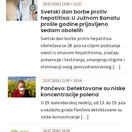
28.07.2026 | 13:00 > 11:07
Svetski dan borbe protiv
hepatitisa: U Južnom Banatu
prošle godine prijavljeno
sedam obolelih
Svetski dan borbe protiv hepatitisa
obeležava se 28. jula sa ciljem podizanja
svesti o virusnim hepatitisima, značaju
prevencije i testiranja, smanjenju stigme i
eliminaciji ovog javnozdravstvenog […]
23.07.2026 | 11:00 > 10:04
Pančevo: Detektovane su niske
koncentracije polena
U 29. kalendarskoj nedelji, od 13. do 19. jula
u vazduhu grada Pančeva detektovane su
niske koncentracije […]
16.07.2026 | 10:29