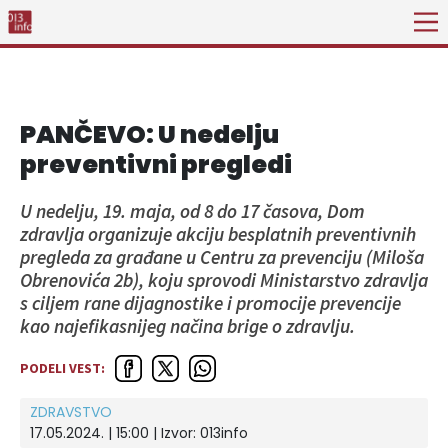
PANČEVO: U nedelju
preventivni pregledi
U nedelju, 19. maja, od 8 do 17 časova, Dom
zdravlja organizuje akciju besplatnih preventivnih
pregleda za građane u Centru za prevenciju (Miloša
Obrenovića 2b), koju sprovodi Ministarstvo zdravlja
s ciljem rane dijagnostike i promocije prevencije
kao najefikasnijeg načina brige o zdravlju.
PODELI VEST:
ZDRAVSTVO
17.05.2024. | 15:00 | Izvor:
013info