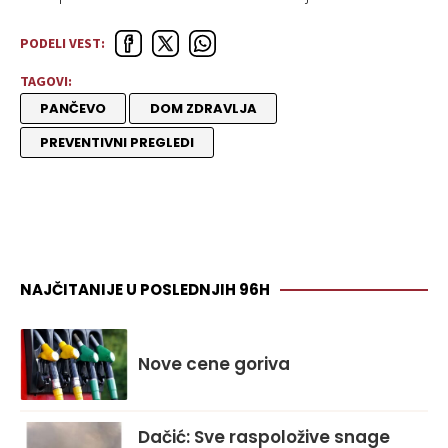
PODELI VEST:
TAGOVI:
PANČEVO
DOM ZDRAVLJA
PREVENTIVNI PREGLEDI
NAJČITANIJE U POSLEDNJIH 96H
Nove cene goriva
Dačić: Sve raspoložive snage