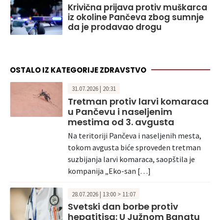
Krivična prijava protiv muškarca
iz okoline Pančeva zbog sumnje
da je prodavao drogu
OSTALO IZ KATEGORIJE ZDRAVSTVO
31.07.2026 | 20:31
Tretman protiv larvi komaraca
u Pančevu i naseljenim
mestima od 3. avgusta
Na teritoriji Pančeva i naseljenih mesta,
tokom avgusta biće sproveden tretman
suzbijanja larvi komaraca, saopštila je
kompanija „Eko-san […]
28.07.2026 | 13:00 > 11:07
Svetski dan borbe protiv
hepatitisa: U Južnom Banatu