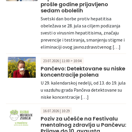
prošle godine prijavljeno
sedam obolelih
Svetski dan borbe protiv hepatitisa
obeležava se 28. jula sa ciljem podizanja
svesti o virusnim hepatitisima, značaju
prevencije i testiranja, smanjenju stigme i
eliminaciji ovog javnozdravstvenog […]
23.07.2026 | 11:00 > 10:04
Pančevo: Detektovane su niske
koncentracije polena
U 29. kalendarskoj nedelji, od 13. do 19. jula
u vazduhu grada Pančeva detektovane su
niske koncentracije […]
16.07.2026 | 10:29
Poziv za učešće na Festivalu
mentalnog zdravlja u Pančevu:
Prijave do 10. avgusta