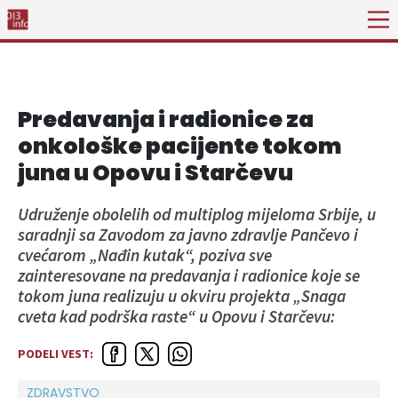
Predavanja i radionice za
onkološke pacijente tokom
juna u Opovu i Starčevu
Udruženje obolelih od multiplog mijeloma Srbije, u
saradnji sa Zavodom za javno zdravlje Pančevo i
cvećarom „Nađin kutak“, poziva sve
zainteresovane na predavanja i radionice koje se
tokom juna realizuju u okviru projekta „Snaga
cveta kad podrška raste“ u Opovu i Starčevu:
PODELI VEST:
ZDRAVSTVO