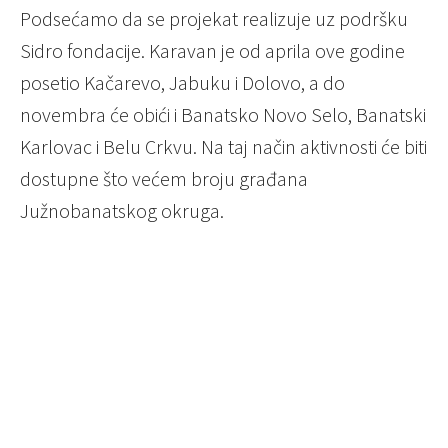
Podsećamo da se projekat realizuje uz podršku
Sidro fondacije. Karavan je od aprila ove godine
posetio Kačarevo, Jabuku i Dolovo, a do
novembra će obići i Banatsko Novo Selo, Banatski
Karlovac i Belu Crkvu. Na taj način aktivnosti će biti
dostupne što većem broju građana
Južnobanatskog okruga.