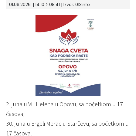
01.06.2026. | 14:10 > 08:41 | Izvor:
013info
2. juna u Vili Helena u Opovu, sa početkom u 17
časova;
30. juna u Ergeli Merac u Starčevu, sa početkom u
17 časova.