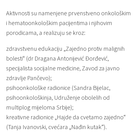
Aktivnosti su namenjene prvenstveno onkološkim
i hematoonkološkim pacijentima i njihovim
porodicama, a realizuju se kroz:
zdravstvenu edukaciju „Zajedno protiv malignih
bolesti“ (dr Dragana Antonijević Đorđević,
specijalista socijalne medicine, Zavod za javno
zdravlje Pančevo);
psihoonkološke radionice (Sandra Bijelac,
psihoonkološkinja, Udruženje obolelih od
multiplog mijeloma Srbije);
kreativne radionice „Hajde da cvetamo zajedno“
(Tanja Ivanovski, cvećara „Nađin kutak“).