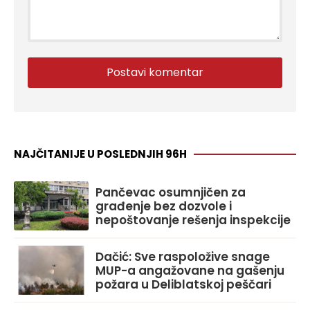
NAJČITANIJE U POSLEDNJIH 96H
Pančevac osumnjičen za
građenje bez dozvole i
nepoštovanje rešenja inspekcije
Dačić: Sve raspoložive snage
MUP-a angažovane na gašenju
požara u Deliblatskoj peščari