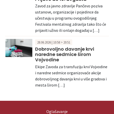
Zavod za javno zdravlje Pančevo poziva
ustanove, organizacije i pojedince da
učestvuju u programu ovogodišnjeg
Festivala mentalnog zdravlja tako što će
prijaviti uživo ili onlajn događaj u […]
28.06.2026 | 10:58 > 20:51
Dobrovoljno davanje krvi
naredne sedmice širom
Vojvodine
Ekipe Zavoda za transfuziju krvi Vojvodine
i naredne sedmice organizovaće akcije
dobrovoljnog davanja krvi u više gradova i
mesta širom […]
Oglašavanje