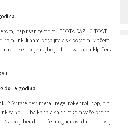
godina.
amerom, inspirisan temom LEPOTA RAZLIČITOSTI.
te nam link ili nam pošaljite disk poštom. Možete
oj razred. Selekcija najboljih filmova biće uključena
OSTI
re do 15 godina.
u? Svirate hevi metal, rege, rokenrol, pop, hip
am link sa YouTube kanala sa snimkom vaše probe ili
m. Najbolji bend dobiće mogućnost da snimi svoj