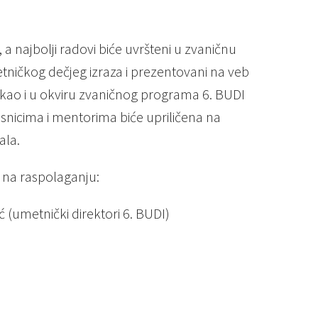
, a najbolji radovi biće uvršteni u zvaničnu
ničkog dečjeg izraza i prezentovani na veb
 kao i u okviru zvaničnog programa 6. BUDI
esnicima i mentorima biće upriličena na
ala.
 na raspolaganju:
 (umetnički direktori 6. BUDI)