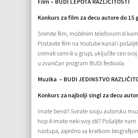
Film – BUDI LEPOTA RAZLIČITOSTI
Konkurs za film za decu autore do 15 
Snimite film, mobilnim telefonom ili k
Postavite film na Youtube kanal i pošalji
snimati sami ili u grupi, uključite ceo sv
u zvaničan program BUDI festivala.
Muzika – BUDI JEDINSTVO RAZLIČIT
Konkurs za najbolji singl za decu auto
Imate bend? Svirate svoju autorsku muzik
hop ili imate neki svoj stil? Pošaljite n
nastupa, zajedno sa kratkom biografijo