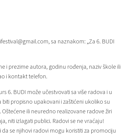
ifestival@gmail.com, sa naznakom: „Za 6. BUDI
ime i prezime autora, godinu rođenja, naziv škole ili
ao i kontakt telefon.
urs 6. BUDI može učestvovati sa više radova i u
 biti propisno upakovani i zaštićeni ukoliko su
ati. Oštećene ili neuredno realizovane radove žiri
, niti izlagati publici. Radovi se ne vraćaju!
da se njihovi radovi mogu koristiti za promociju