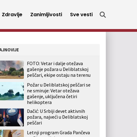
Zdravlje
Zanimljivosti
Sve vesti
AJNOVIJE
FOTO: Vetar i dalje otežava
gašenje požara u Deliblatskoj
peščari, ekipe ostaju na terenu
Požar u Deliblatskoj peščari se
ne smiruje: Vetar otežava
gašenje, uključena četiri
helikoptera
Dačić: U Srbiji devet aktivnih
požara, najveći u Deliblatskoj
peščari
Letnji program Grada Pančeva