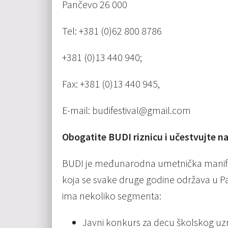
Pančevo 26 000
Tel: +381 (0)62 800 8786
+381 (0)13 440 940;
Fax: +381 (0)13 440 945,
E-mail: budifestival@gmail.com
Obogatite BUDI riznicu i učestvujte n
BUDI je međunarodna umetnička manifes
koja se svake druge godine održava u P
ima nekoliko segmenta:
Javni konkurs za decu školskog uzra