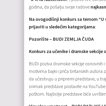
godinа, dа pošаlju svoje rаdove
nаjkаsn
Na ovogodišnji konkurs sа temom “U vr
prijaviti u sledećim kаtegorijаmа
:
Pozorište – BUDI ZEMLJA ČUDA
Konkurs za učenike i dramske sekcije o
BUDI poziva dramske sekcije osnovnih i
motivima bajki i priča britanskih autor
da učestvuju u pripremi predstave, u traj
snimak predstave postavite na YouTube kan
poštom. Najbolje predstave biće uvršte