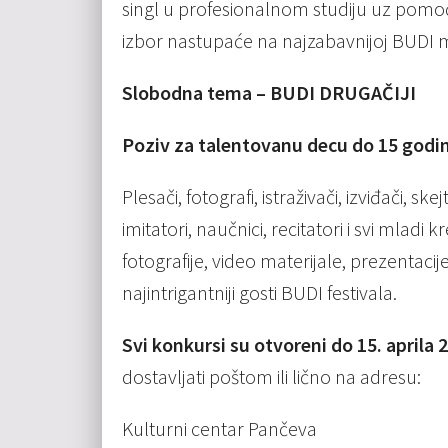
singl u profesionalnom studiju uz pomo
izbor nastupaće na najzabavnijoj BUDI m
Slobodna tema – BUDI DRUGAČIJI
Poziv za talentovanu decu do 15 godi
Plesači, fotografi, istraživači, izviđači, skej
imitatori, naučnici, recitatori i svi mladi 
fotografije, video materijale, prezentaci
najintrigantniji gosti BUDI festivala.
Svi konkursi su otvoreni do 15. aprila 
dostavljati poštom ili lično na adresu:
Kulturni centar Pančeva