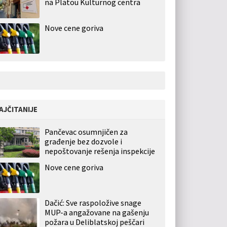
na Platou Kulturnog centra
Nove cene goriva
AJČITANIJE
Pančevac osumnjičen za
građenje bez dozvole i
nepoštovanje rešenja inspekcije
Nove cene goriva
Dačić: Sve raspoložive snage
MUP-a angažovane na gašenju
požara u Deliblatskoj peščari