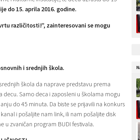
ije do 15. аprilа 2016. godine.
tu različitosti!”, zainteresovani se mogu
snovnih i srednjih škola.
N
 srednjih škola da naprave predstavu prema
a za decu. Samo deca i zaposleni u školama mogu
anju do 45 minuta. Da biste se prijavili na konkurs
al i pošaljite nam link, ili nam pošaljite disk
ne u zvaničan program BUDI festivala.