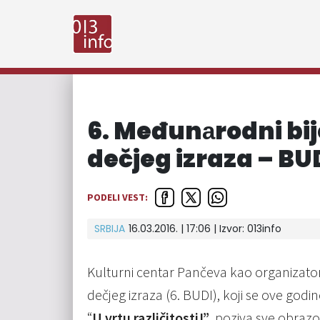
6. Međunаrodni bi
dečjeg izraza – BU
PODELI VEST:
SRBIJA
16.03.2016. | 17:06 | Izvor:
013info
Kulturni centаr Pаnčevа kаo orgаnizаt
dečjeg izrаzа (6. BUDI), koji se ove go
“
U vrtu različitosti!”
, pozivа sve obrаzo