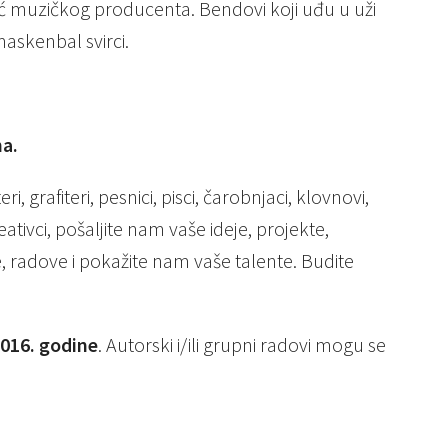
ć muzičkog producenta. Bendovi koji uđu u uži
askenbal svirci.
na.
teri, grafiteri, pesnici, pisci, čarobnjaci, klovnovi,
kreativci, pošaljite nam vaše ideje, projekte,
je, radove i pokažite nam vaše talente. Budite
2016. godine
. Autorski i/ili grupni radovi mogu se