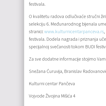
festivala.
O kvalitetu radova odlučivaće stručni žiri
selekciju 6. Međunarodnog bijenala umet
stranici:
www.kulturnicentarpanceva.rs
,
festivala. Dodela nagrada i priznanja uč
specijalnoj svečanosti tokom BUDI festiv
Za sve dodatne informacije stojimo Vam
Snežana Ćuruvija, Branislav Radovanović
Kulturni centar Pančeva
Vojvode Živojina Mišića 4