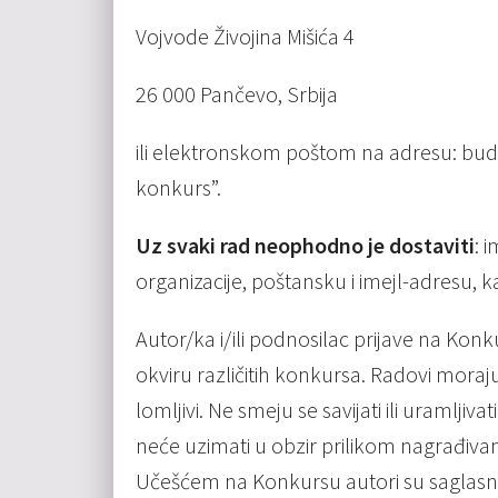
Vojvode Živojina Mišića 4
26 000 Pančevo, Srbija
ili elektronskom poštom na adresu: bud
konkurs”.
Uz svaki rad neophodno je dostaviti
: 
organizacije, poštansku i imejl-adresu, k
Autor/ka i/ili podnosilac prijave na Konk
okviru različitih konkursa. Radovi moraju
lomljivi. Ne smeju se savijati ili uramljiv
neće uzimati u obzir prilikom nagrađivanja
Učešćem na Konkursu autori su saglasni 