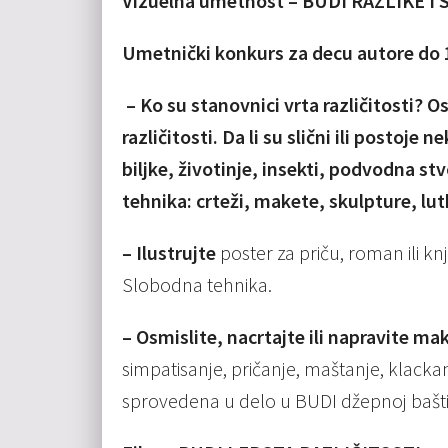
Vizuelna umetnost – BUDI RAZLIKE I
Umetnički konkurs za decu autore do 
– Ko su stanovnici vrta različitosti? Os
različitosti. Da li su slični ili postoje
biljke, životinje, insekti, podvodna st
tehnika: crteži, makete, skulpture, l
– Ilustrujte
poster za priču, roman ili k
Slobodna tehnika.
– Osmislite, nacrtajte ili napravite ma
simpatisanje, pričanje, maštanje, klack
sprovedena u delo u BUDI džepnoj bašti