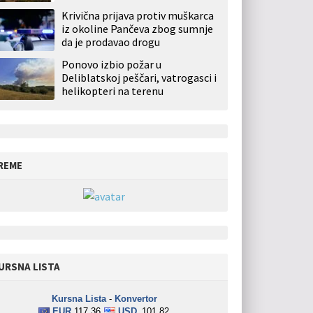
Krivična prijava protiv muškarca
iz okoline Pančeva zbog sumnje
da je prodavao drogu
Ponovo izbio požar u
Deliblatskoj peščari, vatrogasci i
helikopteri na terenu
REME
URSNA LISTA