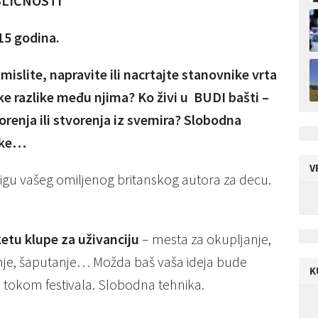
 SLIČNOSTI
15 godina.
mislite, napravite ili nacrtajte stanovnike vrta
 neke razlike među njima? Ko živi u BUDI bašti –
vorenja ili stvorenja iz svemira? Slobodna
utke…
V
njigu vašeg omiljenog britanskog autora za decu.
ketu klupe za uživanciju
– mesta za okupljanje,
anje, šaputanje… Možda baš vaša ideja bude
K
 tokom festivala. Slobodna tehnika.