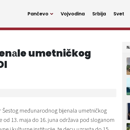
Pančevo
Vojvodina
Srbija
Svet
N
jenаle umetničkog
DI
or Šestog međunаrodnog bijenаlа umetničkog
dine od 13. maja do 16. juna održava pod sloganom
vne i kulturne institucije, te decu uzrаstа do 15