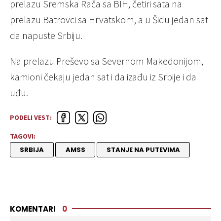
prelazu Sremska Rača sa BIH, četiri sata na
prelazu Batrovci sa Hrvatskom, a u Šidu jedan sat
da napuste Srbiju.
Na prelazu Preševo sa Severnom Makedonijom,
kamioni čekaju jedan sat i da izađu iz Srbije i da
uđu.
PODELI VEST:
TAGOVI:
SRBIJA
AMSS
STANJE NA PUTEVIMA
KOMENTARI
0