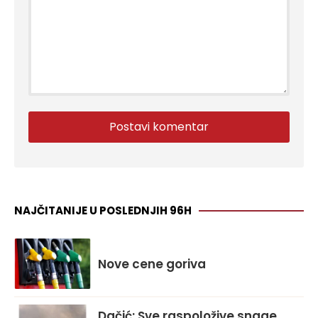
NAJČITANIJE U POSLEDNJIH 96H
Nove cene goriva
Dačić: Sve raspoložive snage