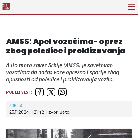
AMSS: Apel vozačima- oprez
zbog poledice i proklizavanja
Auto moto savez Srbije (AMSS) je savetovao
vozačima da noćas voze oprezno i sporije zbog
opasnosti od poledice i proklizavanja vozila.
PODELI VEST:
SRBIJA
25.11.2024. | 21:42
| Izvor:
Beta