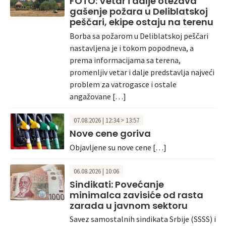
FOTO: Vetar i dalje otežava
gašenje požara u Deliblatskoj
peščari, ekipe ostaju na terenu
Borba sa požarom u Deliblatskoj peščari
nastavljena je i tokom popodneva, a
prema informacijama sa terena,
promenljiv vetar i dalje predstavlja najveći
problem za vatrogasce i ostale
angažovane […]
07.08.2026 | 12:34 > 13:57
Nove cene goriva
Objavljene su nove cene […]
06.08.2026 | 10:06
Sindikati: Povećanje
minimalca zavisiće od rasta
zarada u javnom sektoru
Savez samostalnih sindikata Srbije (SSSS) i