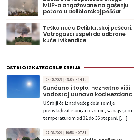
MUP-a angažovane na gašenju
požara u Deliblatskoj peščari
Teška noć u Deliblatskoj peščari:
Vatrogasci uspeli da odbrane
kuće i vikendice
OSTALO IZ KATEGORIJE SRBIJA
08.08.2026 | 09:05 > 14:12
Sunčano i toplo, neznatno viši
vodostaj Dunava kod Bezdana
U Srbiji će iznad većeg dela zemlje
preovlađivati sunčano vreme, sa najvišom
temperaturom od 32 do 36 stepeni. […]
07.08.2026 | 19:56 > 07:51