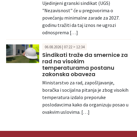
Ujedinjeni granski sindikat (UGS)
"Nezavisnost" će u pregovorima o
povećanju minimalne zarade za 2027.
godinu tražiti da taj iznos ne ugrozi
odnosprema […]
06.08.2026 | 07:22 > 12:34
Sindikati traže da smernice za
rad na visokim
temperaturama postanu
zakonska obaveza
Ministarstvo za rad, zapošljavanje,
boračka i socijalna pitanja je zbog visokih
temperatura izdalo preporuke
poslodavcima kako da organizuju posao u
ovakvim uslovima. […]