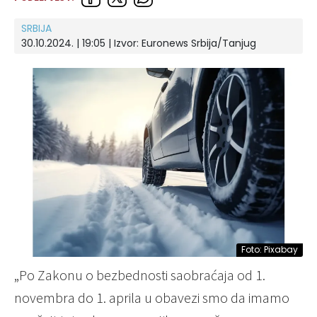
SRBIJA
30.10.2024. | 19:05
| Izvor:
Euronews Srbija/Tanjug
Foto: Pixabay
„Po Zakonu o bezbednosti saobraćaja od 1.
novembra do 1. aprila u obavezi smo da imamo