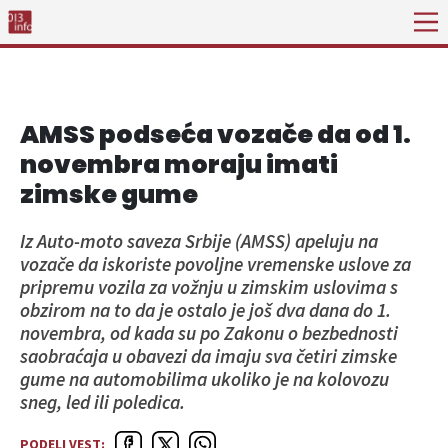
AMSS podseća vozače da od 1.
novembra moraju imati
zimske gume
Iz Auto-moto saveza Srbije (AMSS) apeluju na
vozače da iskoriste povoljne vremenske uslove za
pripremu vozila za vožnju u zimskim uslovima s
obzirom na to da je ostalo je još dva dana do 1.
novembra, od kada su po Zakonu o bezbednosti
saobraćaja u obavezi da imaju sva četiri zimske
gume na automobilima ukoliko je na kolovozu
sneg, led ili poledica.
PODELI VEST: