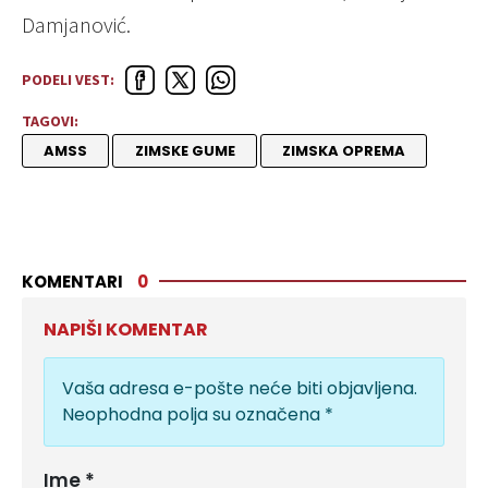
Damjanović.
PODELI VEST:
TAGOVI:
AMSS
ZIMSKE GUME
ZIMSKA OPREMA
KOMENTARI
0
NAPIŠI KOMENTAR
Vaša adresa e-pošte neće biti objavljena.
Neophodna polja su označena
*
Ime
*