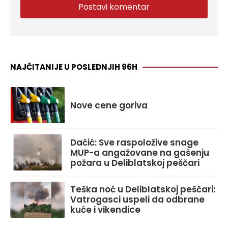
NAJČITANIJE U POSLEDNJIH 96H
Nove cene goriva
Dačić: Sve raspoložive snage
MUP-a angažovane na gašenju
požara u Deliblatskoj peščari
Teška noć u Deliblatskoj peščari:
Vatrogasci uspeli da odbrane
kuće i vikendice