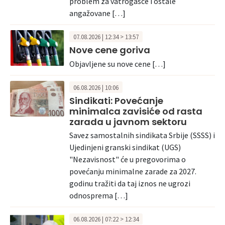
problem za vatrogasce i ostale
angažovane […]
07.08.2026 | 12:34 > 13:57
Nove cene goriva
Objavljene su nove cene […]
06.08.2026 | 10:06
Sindikati: Povećanje
minimalca zavisiće od rasta
zarada u javnom sektoru
Savez samostalnih sindikata Srbije (SSSS) i
Ujedinjeni granski sindikat (UGS)
"Nezavisnost" će u pregovorima o
povećanju minimalne zarade za 2027.
godinu tražiti da taj iznos ne ugrozi
odnosprema […]
06.08.2026 | 07:22 > 12:34