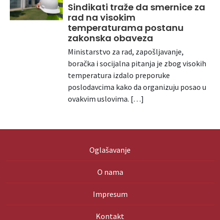
Sindikati traže da smernice za
rad na visokim
temperaturama postanu
zakonska obaveza
Ministarstvo za rad, zapošljavanje,
boračka i socijalna pitanja je zbog visokih
temperatura izdalo preporuke
poslodavcima kako da organizuju posao u
ovakvim uslovima. […]
Oglašavanje
O nama
Impresum
Kontakt