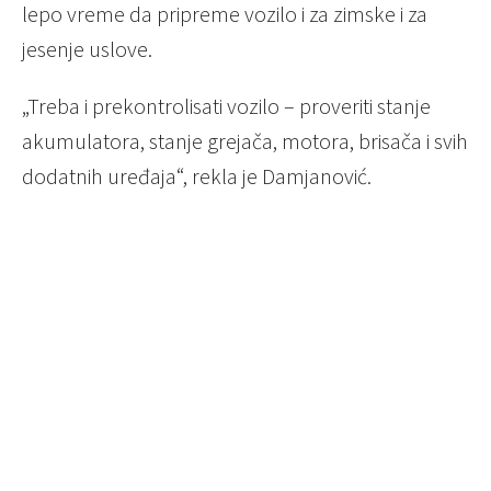
lepo vreme da pripreme vozilo i za zimske i za
jesenje uslove.
„Treba i prekontrolisati vozilo – proveriti stanje
akumulatora, stanje grejača, motora, brisača i svih
dodatnih uređaja“, rekla je Damjanović.