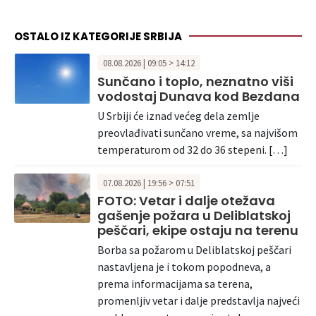
OSTALO IZ KATEGORIJE SRBIJA
08.08.2026 | 09:05 > 14:12
Sunčano i toplo, neznatno viši
vodostaj Dunava kod Bezdana
U Srbiji će iznad većeg dela zemlje
preovlađivati sunčano vreme, sa najvišom
temperaturom od 32 do 36 stepeni. […]
07.08.2026 | 19:56 > 07:51
FOTO: Vetar i dalje otežava
gašenje požara u Deliblatskoj
peščari, ekipe ostaju na terenu
Borba sa požarom u Deliblatskoj peščari
nastavljena je i tokom popodneva, a
prema informacijama sa terena,
promenljiv vetar i dalje predstavlja najveći