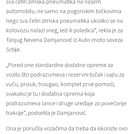
sva četiri zimska pneumatika na našem
automobilu, ne samo na pogonskim točkovima
nego sva četiri zimska pneumatika ukoliko se na
kolovozu nalazi sneg, led ili poledica“, rekla je za
Tanjug Nevena Damjanović iz Auto-moto saveza
Srbije.
„Pored one standardne dodatne opreme za
vozilo što podrazumeva i rezervni točak i sajlu za
vuču, prsluk, trougao, komplet prve pomoći,
svakako je tu i dodatna oprema koja
podrazumeva lance i druge uređaje za povećanje
trakcije“, podsetila je Damjanović.
Ona je poručila vozačima da treba da iskoriste ovo