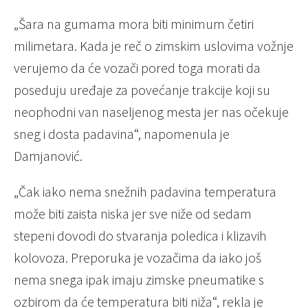
„Šara na gumama mora biti minimum četiri
milimetara. Kada je reč o zimskim uslovima vožnje
verujemo da će vozači pored toga morati da
poseduju uređaje za povećanje trakcije koji su
neophodni van naseljenog mesta jer nas očekuje
sneg i dosta padavina“, napomenula je
Damjanović.
„Čak iako nema snežnih padavina temperatura
može biti zaista niska jer sve niže od sedam
stepeni dovodi do stvaranja poledica i klizavih
kolovoza. Preporuka je vozačima da iako još
nema snega ipak imaju zimske pneumatike s
ozbirom da će temperatura biti niža“, rekla je