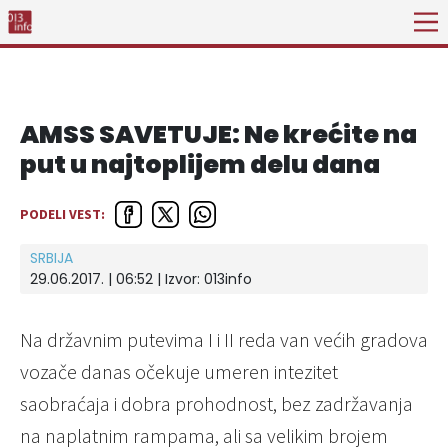
AMSS SAVETUJE: Ne krećite na
put u najtoplijem delu dana
PODELI VEST:
SRBIJA
29.06.2017. | 06:52 | Izvor:
013info
Na državnim putevima I i II reda van većih gradova
vozače danas očekuje umeren intezitet
saobraćaja i dobra prohodnost, bez zadržavanja
na naplatnim rampama, ali sa velikim brojem