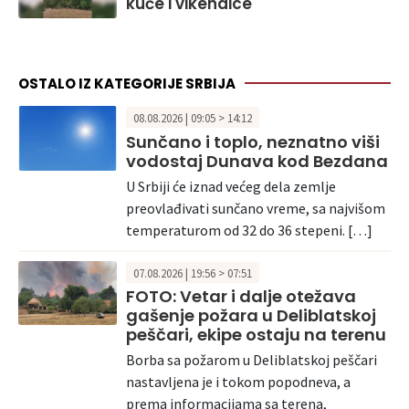
kuće i vikendice
OSTALO IZ KATEGORIJE SRBIJA
08.08.2026 | 09:05 > 14:12
Sunčano i toplo, neznatno viši
vodostaj Dunava kod Bezdana
U Srbiji će iznad većeg dela zemlje
preovlađivati sunčano vreme, sa najvišom
temperaturom od 32 do 36 stepeni. […]
07.08.2026 | 19:56 > 07:51
FOTO: Vetar i dalje otežava
gašenje požara u Deliblatskoj
peščari, ekipe ostaju na terenu
Borba sa požarom u Deliblatskoj peščari
nastavljena je i tokom popodneva, a
prema informacijama sa terena,