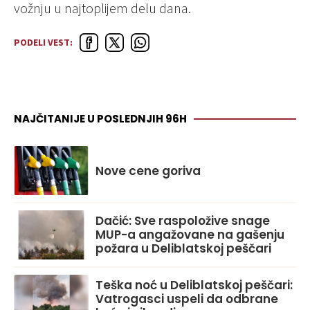
vožnju u najtoplijem delu dana.
PODELI VEST:
NAJČITANIJE U POSLEDNJIH 96H
Nove cene goriva
Dačić: Sve raspoložive snage
MUP-a angažovane na gašenju
požara u Deliblatskoj peščari
Teška noć u Deliblatskoj peščari:
Vatrogasci uspeli da odbrane