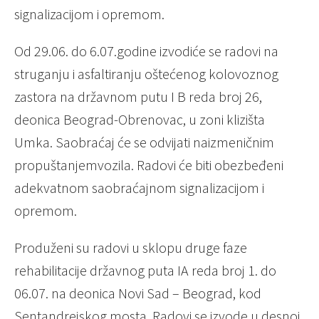
signalizacijom i opremom.
Od 29.06. do 6.07.godine izvodiće se radovi na
struganju i asfaltiranju oštećenog kolovoznog
zastora na državnom putu I B reda broj 26,
deonica Beograd-Obrenovac, u zoni klizišta
Umka. Saobraćaj će se odvijati naizmeničnim
propuštanjemvozila. Radovi će biti obezbeđeni
adekvatnom saobraćajnom signalizacijom i
opremom.
Produženi su radovi u sklopu druge faze
rehabilitacije državnog puta IA reda broj 1. do
06.07. na deonica Novi Sad – Beograd, kod
Sentandrejskog mosta. Radovi se izvode u desnoj