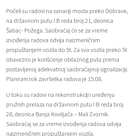
Počeli su radovi na sanaciji mosta preko Dobrave,
na državnom putu I B reda broj 21, deonica
Šabac- Požega. Saobraćaj će se za vreme
izvođenja radova odvija naizmeničnim
propuštanjem vozila do 5t. Za sva vozila preko 5t
obavezno je korišćenje obilaznog puta prema
postavljenoj adekvatnoj saobraćajnoj signalizaciji.
Planirani rok završetka radova je 15.08.
U toku su radovi na rekonstrukciji i uređenju
pružnih prelaza na državnom putu I B reda broj
28, deonica Banja Koviljača – Mali Zvornik.
Saobraćaj se za vreme izvođenja radova odvija
naizmeničnim propuštanjem vozila.