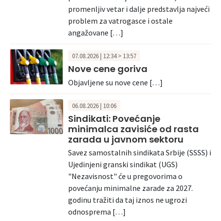
promenljiv vetar i dalje predstavlja najveći
problem za vatrogasce i ostale
angažovane […]
07.08.2026 | 12:34 > 13:57
Nove cene goriva
Objavljene su nove cene […]
06.08.2026 | 10:06
Sindikati: Povećanje
minimalca zavisiće od rasta
zarada u javnom sektoru
Savez samostalnih sindikata Srbije (SSSS) i
Ujedinjeni granski sindikat (UGS)
"Nezavisnost" će u pregovorima o
povećanju minimalne zarade za 2027.
godinu tražiti da taj iznos ne ugrozi
odnosprema […]