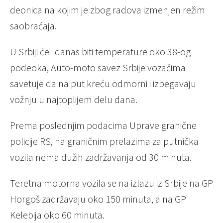
deonica na kojim je zbog radova izmenjen režim
saobraćaja.
U Srbiji će i danas biti temperature oko 38-og
podeoka, Auto-moto savez Srbije vozačima
savetuje da na put kreću odmorni i izbegavaju
vožnju u najtoplijem delu dana.
Prema poslednjim podacima Uprave granične
policije RS, na graničnim prelazima za putnička
vozila nema dužih zadržavanja od 30 minuta.
Teretna motorna vozila se na izlazu iz Srbije na GP
Horgoš zadržavaju oko 150 minuta, a na GP
Kelebija oko 60 minuta.