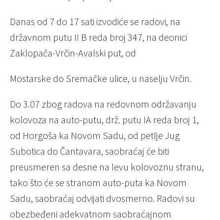
Danas od 7 do 17 sati izvodiće se radovi, na
državnom putu II B reda broj 347, na deonici
Zaklopača-Vrčin-Avalski put, od
Mostarske do Sremačke ulice, u naselju Vrčin.
Do 3.07 zbog radova na redovnom održavanju
kolovoza na auto-putu, drž. putu IA reda broj 1,
od Horgoša ka Novom Sadu, od petlje Jug
Subotica do Čantavara, saobraćaj će biti
preusmeren sa desne na levu kolovoznu stranu,
tako što će se stranom auto-puta ka Novom
Sadu, saobraćaj odvijati dvosmerno. Radovi su
obezbeđeni adekvatnom saobraćajnom