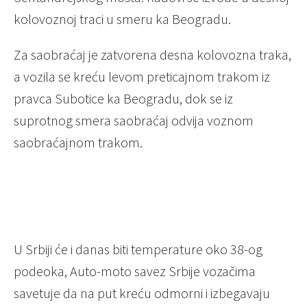
kolovoznoj traci u smeru ka Beogradu.
Za saobraćaj je zatvorena desna kolovozna traka,
a vozila se kreću levom preticajnom trakom iz
pravca Subotice ka Beogradu, dok se iz
suprotnog smera saobraćaj odvija voznom
saobraćajnom trakom.
U Srbiji će i danas biti temperature oko 38-og
podeoka, Auto-moto savez Srbije vozačima
savetuje da na put kreću odmorni i izbegavaju