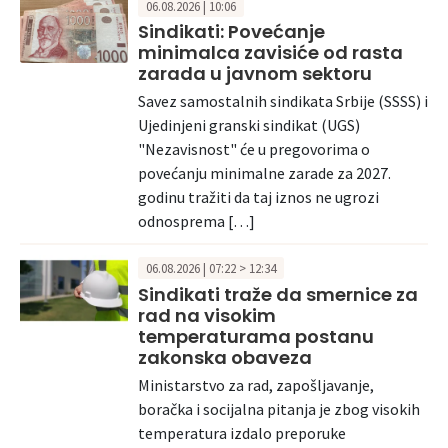
06.08.2026 | 10:06
Sindikati: Povećanje
minimalca zavisiće od rasta
zarada u javnom sektoru
Savez samostalnih sindikata Srbije (SSSS) i
Ujedinjeni granski sindikat (UGS)
"Nezavisnost" će u pregovorima o
povećanju minimalne zarade za 2027.
godinu tražiti da taj iznos ne ugrozi
odnosprema […]
06.08.2026 | 07:22 > 12:34
Sindikati traže da smernice za
rad na visokim
temperaturama postanu
zakonska obaveza
Ministarstvo za rad, zapošljavanje,
boračka i socijalna pitanja je zbog visokih
temperatura izdalo preporuke