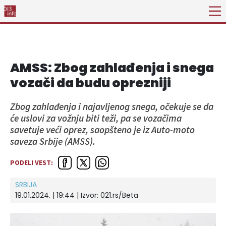
AMSS: Zbog zahlađenja i snega
vozači da budu oprezniji
Zbog zahlađenja i najavljenog snega, očekuje se da
će uslovi za vožnju biti teži, pa se vozačima
savetuje veći oprez, saopšteno je iz Auto-moto
saveza Srbije (AMSS).
PODELI VEST:
SRBIJA
19.01.2024. | 19:44
| Izvor:
021.rs/Beta