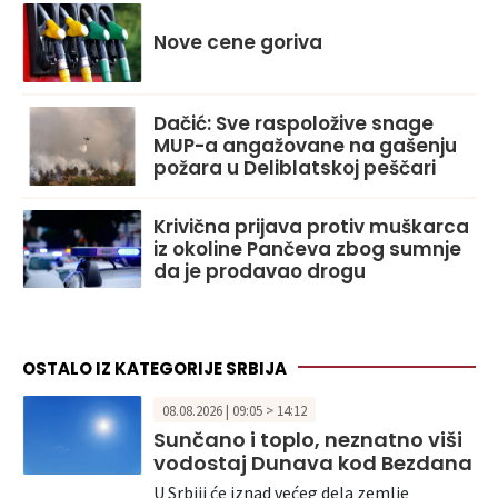
Nove cene goriva
Dačić: Sve raspoložive snage
MUP-a angažovane na gašenju
požara u Deliblatskoj peščari
Krivična prijava protiv muškarca
iz okoline Pančeva zbog sumnje
da je prodavao drogu
OSTALO IZ KATEGORIJE SRBIJA
08.08.2026 | 09:05 > 14:12
Sunčano i toplo, neznatno viši
vodostaj Dunava kod Bezdana
U Srbiji će iznad većeg dela zemlje