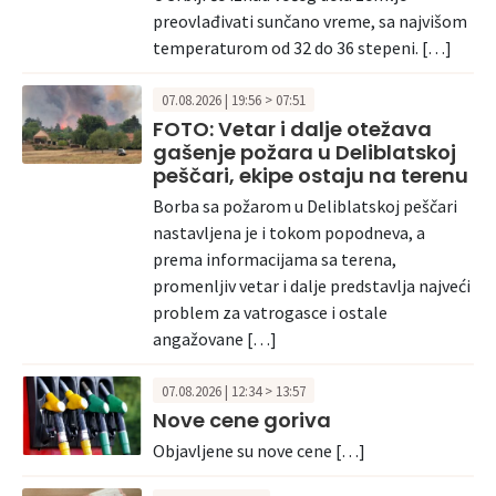
preovlađivati sunčano vreme, sa najvišom
temperaturom od 32 do 36 stepeni. […]
07.08.2026 | 19:56 > 07:51
FOTO: Vetar i dalje otežava
gašenje požara u Deliblatskoj
peščari, ekipe ostaju na terenu
Borba sa požarom u Deliblatskoj peščari
nastavljena je i tokom popodneva, a
prema informacijama sa terena,
promenljiv vetar i dalje predstavlja najveći
problem za vatrogasce i ostale
angažovane […]
07.08.2026 | 12:34 > 13:57
Nove cene goriva
Objavljene su nove cene […]