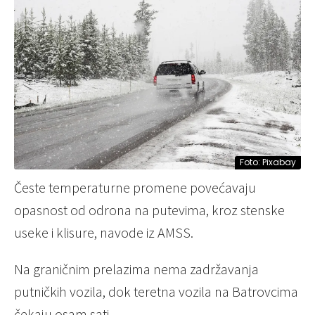
Foto: Pixabay
Česte temperaturne promene povećavaju
opasnost od odrona na putevima, kroz stenske
useke i klisure, navode iz AMSS.
Na graničnim prelazima nema zadržavanja
putničkih vozila, dok teretna vozila na Batrovcima
čekaju osam sati.