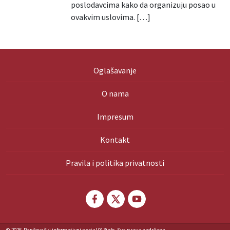
poslodavcima kako da organizuju posao u
ovakvim uslovima. […]
Oglašavanje
O nama
Impresum
Kontakt
Pravila i politika privatnosti
© 2026
Pančevački informativni portal 013info. Sva prava zadržana.