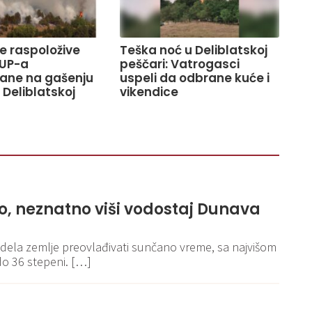
ve raspoložive
Teška noć u Deliblatskoj
UP-a
peščari: Vatrogasci
ane na gašenju
uspeli da odbrane kuće i
 Deliblatskoj
vikendice
o, neznatno viši vodostaj Dunava
g dela zemlje preovlađivati sunčano vreme, sa najvišom
o 36 stepeni. […]