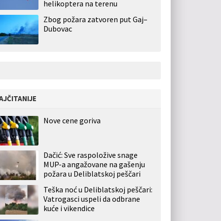
helikoptera na terenu
Zbog požara zatvoren put Gaj–
Dubovac
AJČITANIJE
Nove cene goriva
Dačić: Sve raspoložive snage
MUP-a angažovane na gašenju
požara u Deliblatskoj peščari
Teška noć u Deliblatskoj peščari:
Vatrogasci uspeli da odbrane
kuće i vikendice