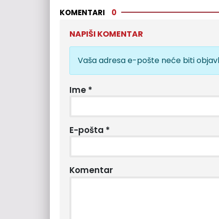
KOMENTARI
0
NAPIŠI KOMENTAR
Vaša adresa e-pošte neće biti objavl
Ime
*
E-pošta
*
Komentar