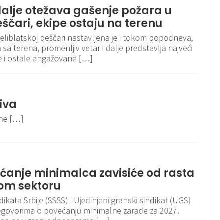
dalje otežava gašenje požara u
eščari, ekipe ostaju na terenu
liblatskoj peščari nastavljena je i tokom popodneva,
sa terena, promenljiv vetar i dalje predstavlja najveći
 i ostale angažovane […]
iva
ene […]
ećanje minimalca zavisiće od rasta
om sektoru
kata Srbije (SSSS) i Ujedinjeni granski sindikat (UGS)
egovorima o povećanju minimalne zarade za 2027.