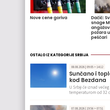
Nove cene goriva
Dačić: S
snage M
angažov
požara u
peščari
OSTALO IZ KATEGORIJE SRBIJA
08.08.2026 | 09:05 > 14:12
Sunčano i topl
kod Bezdana
U Srbiji će iznad veće
temperaturom od 32 d
07.08.2026 | 19:56 > 07:51