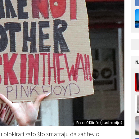
N
Foto: 013info (ilustracija)
 blokirati zato što smatraju da zahtev o