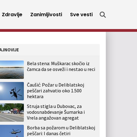
Zdravlje
Zanimljivosti
Sve vesti
AJNOVIJE
Bela stena: Muškarac skočio iz
čamca da se osveži i nestao u reci
Čaušić: Požar u Deliblatskoj
peščari zahvatio oko 1.500
hektara
Struja stigla u Dubovac, za
vodosnabdevanje Šumarka i
Vrela angažovan agregat
Borba sa požarom u Deliblatskoj
peščari: I danas četiri