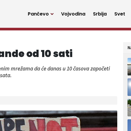
Pančevo
Vojvodina
Srbija
Svet
N
de od 10 sati
tvenim mrežama da će danas u 10 časova započeti
sata.