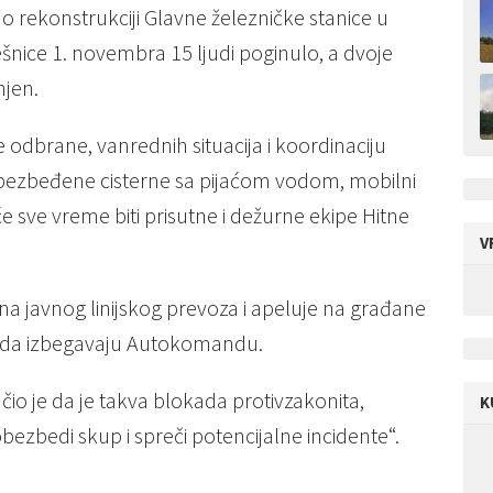
 rekonstrukciji Glavne železničke stanice u
nice 1. novembra 15 ljudi poginulo, a dvoje
njen.
e odbrane, vanrednih situacija i koordinaciju
obezbeđene cisterne sa pijaćom vodom, mobilni
e sve vreme biti prisutne i dežurne ekipe Hitne
V
na javnog linijskog prevoza i apeluje na građane
 i da izbegavaju Autokomandu.
io je da je takva blokada protivzakonita,
K
bezbedi skup i spreči potencijalne incidente“.