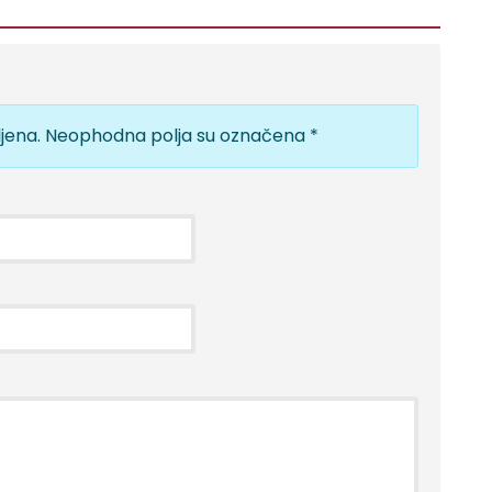
jena.
Neophodna polja su označena
*