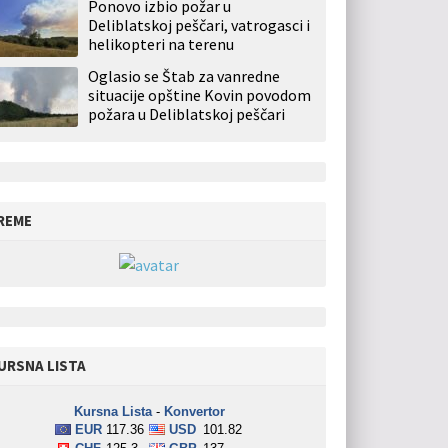
Ponovo izbio požar u
Deliblatskoj peščari, vatrogasci i
helikopteri na terenu
Oglasio se Štab za vanredne
situacije opštine Kovin povodom
požara u Deliblatskoj peščari
REME
URSNA LISTA