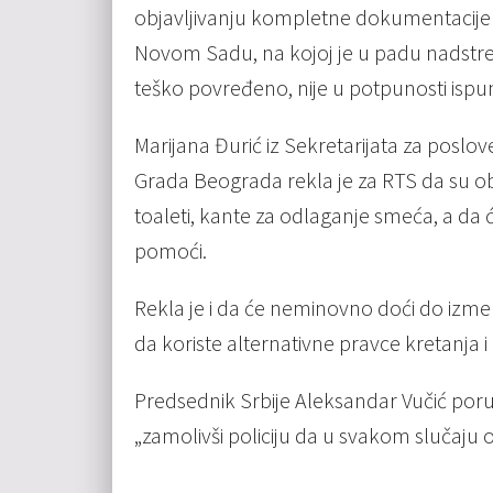
objavljivanju kompletne dokumentacije o
Novom Sadu, na kojoj je u padu nadstreš
teško povređeno, nije u potpunosti ispu
Marijana Đurić iz Sekretarijata za poslov
Grada Beograda rekla je za RTS da su 
toaleti, kante za odlaganje smeća, a da ć
pomoći.
Rekla je i da će neminovno doći do izme
da koriste alternativne pravce kretanja
Predsednik Srbije Aleksandar Vučić poruč
„zamolivši policiju da u svakom slučaju o