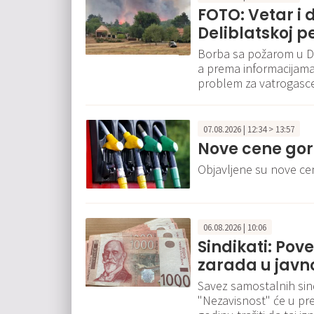
FOTO: Vetar i 
Deliblatskoj p
Borba sa požarom u De
a prema informacijama 
problem za vatrogasce
07.08.2026 | 12:34 > 13:57
Nove cene gor
Objavljene su nove c
06.08.2026 | 10:06
Sindikati: Pov
zarada u javn
Savez samostalnih sindi
"Nezavisnost" će u pr