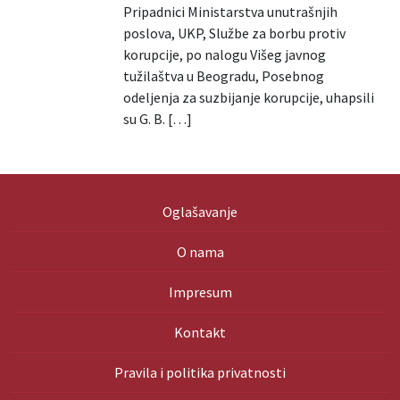
Pripadnici Ministarstva unutrašnjih
poslova, UKP, Službe za borbu protiv
korupcije, po nalogu Višeg javnog
tužilaštva u Beogradu, Posebnog
odeljenja za suzbijanje korupcije, uhapsili
su G. B. […]
Oglašavanje
O nama
Impresum
Kontakt
Pravila i politika privatnosti