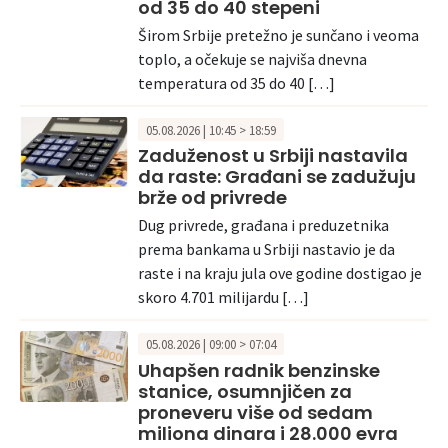
od 35 do 40 stepeni
Širom Srbije pretežno je sunčano i veoma
toplo, a očekuje se najviša dnevna
temperatura od 35 do 40 […]
05.08.2026 | 10:45 > 18:59
Zaduženost u Srbiji nastavila
da raste: Građani se zadužuju
brže od privrede
Dug privrede, građana i preduzetnika
prema bankama u Srbiji nastavio je da
raste i na kraju jula ove godine dostigao je
skoro 4.701 milijardu […]
05.08.2026 | 09:00 > 07:04
Uhapšen radnik benzinske
stanice, osumnjičen za
proneveru više od sedam
miliona dinara i 28.000 evra