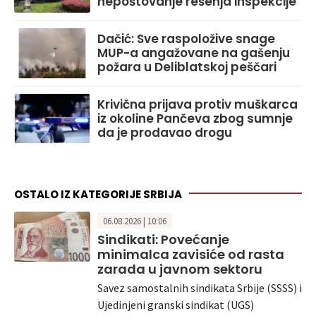
nepoštovanje rešenja inspekcije
Dačić: Sve raspoložive snage
MUP-a angažovane na gašenju
požara u Deliblatskoj peščari
Krivična prijava protiv muškarca
iz okoline Pančeva zbog sumnje
da je prodavao drogu
OSTALO IZ KATEGORIJE SRBIJA
06.08.2026 | 10:06
Sindikati: Povećanje
minimalca zavisiće od rasta
zarada u javnom sektoru
Savez samostalnih sindikata Srbije (SSSS) i
Ujedinjeni granski sindikat (UGS)