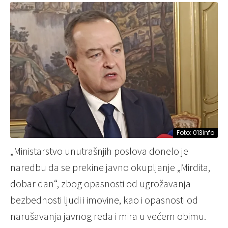
Foto: 013info
„Ministarstvo unutrašnjih poslova donelo je
naredbu da se prekine javno okupljanje „Mirdita,
dobar dan“, zbog opasnosti od ugrožavanja
bezbednosti ljudi i imovine, kao i opasnosti od
narušavanja javnog reda i mira u većem obimu.