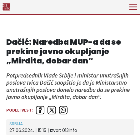
Dačić: Naredba MUP-a da se
prekine javno okupljanje
„Mirdita, dobar dan“
Potpredsednik Vlade Srbije i ministar unutrašnjih
poslova Ivica Dačić saopštio je da je Ministarstvo
unutrašnjih poslova donelo naredbu da se prekine
javno okupljanje „Mirdita, dobar dan“.
PODELI VEST:
SRBIJA
27.06.2024. | 15:15 | Izvor:
013info