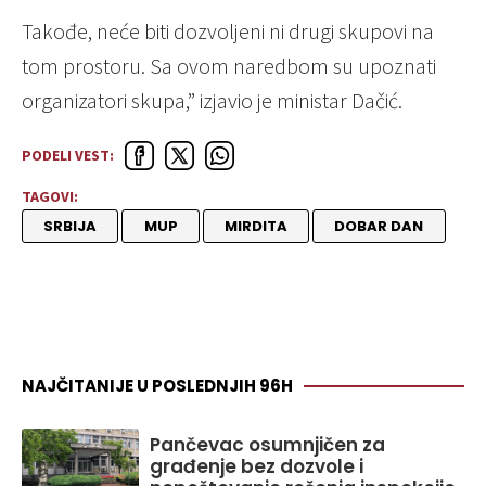
Takođe, neće biti dozvoljeni ni drugi skupovi na
tom prostoru. Sa ovom naredbom su upoznati
organizatori skupa,” izjavio je ministar Dačić.
PODELI VEST:
TAGOVI:
SRBIJA
MUP
MIRDITA
DOBAR DAN
NAJČITANIJE U POSLEDNJIH 96H
Pančevac osumnjičen za
građenje bez dozvole i