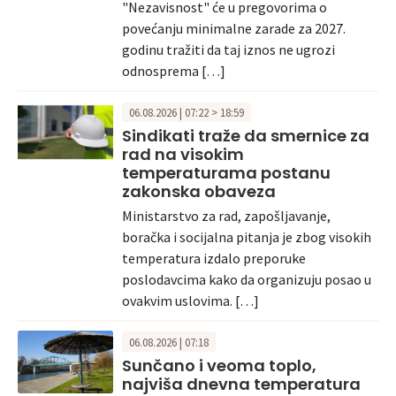
"Nezavisnost" će u pregovorima o
povećanju minimalne zarade za 2027.
godinu tražiti da taj iznos ne ugrozi
odnosprema […]
06.08.2026 | 07:22 > 18:59
Sindikati traže da smernice za
rad na visokim
temperaturama postanu
zakonska obaveza
Ministarstvo za rad, zapošljavanje,
boračka i socijalna pitanja je zbog visokih
temperatura izdalo preporuke
poslodavcima kako da organizuju posao u
ovakvim uslovima. […]
06.08.2026 | 07:18
Sunčano i veoma toplo,
najviša dnevna temperatura