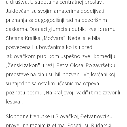
u društvu. U subotu na centralnoj proslavi,
Jaklovčani su svojim amaterima dodeljivali
priznanja za dugogodišnji rad na pozorišnim
daskama. Domaći glumci su publici izveli dramu
Stefana Kralika „Močvara‟. Nedelja je bila
posvećena Hubovčanima koji su pred
jaklovačkom publikom uspešno izveli komediju
„Ženski zakon‟ u režiji Petra Olosa. Po završetku
predstave na binu su bili pozvani i Vojlovčani koji
su zajedno sa ostalim učesnicima otpevali
poznatu pesmu „Na kraljevoj livadi“ i time zatvorili
festival.
Slobodne trenutke u Slovačkoj, Đetvanovci su
proveli na raznim izletima. Posetili su Rudarski