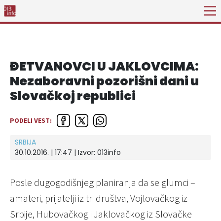
ĐETVANOVCI U JAKLOVCIMA:
Nezaboravni pozorišni dani u
Slovačkoj republici
PODELI VEST:
SRBIJA
30.10.2016. | 17:47 | Izvor:
013info
Posle dugogodišnjeg planiranja da se glumci –
amateri, prijatelji iz tri društva, Vojlovačkog iz
Srbije, Hubovačkog i Jaklovačkog iz Slovačke