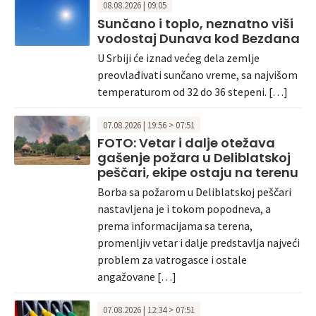
08.08.2026 | 09:05
Sunčano i toplo, neznatno viši
vodostaj Dunava kod Bezdana
U Srbiji će iznad većeg dela zemlje
preovlađivati sunčano vreme, sa najvišom
temperaturom od 32 do 36 stepeni. […]
07.08.2026 | 19:56 > 07:51
FOTO: Vetar i dalje otežava
gašenje požara u Deliblatskoj
peščari, ekipe ostaju na terenu
Borba sa požarom u Deliblatskoj peščari
nastavljena je i tokom popodneva, a
prema informacijama sa terena,
promenljiv vetar i dalje predstavlja najveći
problem za vatrogasce i ostale
angažovane […]
07.08.2026 | 12:34 > 07:51