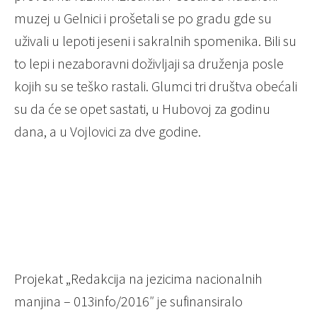
muzej u Gelnici i prošetali se po gradu gde su
uživali u lepoti jeseni i sakralnih spomenika. Bili su
to lepi i nezaboravni doživljaji sa druženja posle
kojih su se teško rastali. Glumci tri društva obećali
su da će se opet sastati, u Hubovoj za godinu
dana, a u Vojlovici za dve godine.
Projekat „Redakcija na jezicima nacionalnih
manjina – 013info/2016″ je sufinansiralo