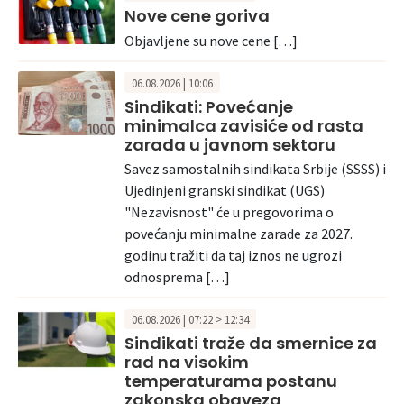
Nove cene goriva
Objavljene su nove cene […]
06.08.2026 | 10:06
Sindikati: Povećanje
minimalca zavisiće od rasta
zarada u javnom sektoru
Savez samostalnih sindikata Srbije (SSSS) i
Ujedinjeni granski sindikat (UGS)
"Nezavisnost" će u pregovorima o
povećanju minimalne zarade za 2027.
godinu tražiti da taj iznos ne ugrozi
odnosprema […]
06.08.2026 | 07:22 > 12:34
Sindikati traže da smernice za
rad na visokim
temperaturama postanu
zakonska obaveza