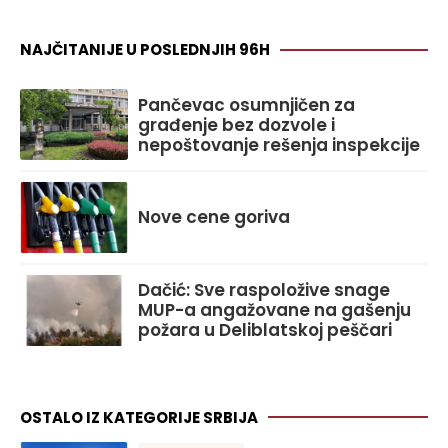
NAJČITANIJE U POSLEDNJIH 96H
Pančevac osumnjičen za
građenje bez dozvole i
nepoštovanje rešenja inspekcije
Nove cene goriva
Dačić: Sve raspoložive snage
MUP-a angažovane na gašenju
požara u Deliblatskoj peščari
OSTALO IZ KATEGORIJE SRBIJA