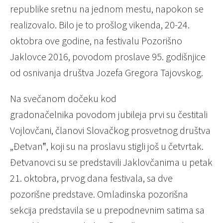
republike sretnu na jednom mestu, napokon se
realizovalo. Bilo je to prošlog vikenda, 20-24.
oktobra ove godine, na festivalu Pozorišno
Jaklovce 2016, povodom proslave 95. godišnjice
od osnivanja društva Jozefa Gregora Tajovskog.
Na svečanom dočeku kod
gradonačelnika povodom jubileja prvi su čestitali
Vojlovčani, članovi Slovačkog prosvetnog društva
„Đetvan‟, koji su na proslavu stigli još u četvrtak.
Đetvanovci su se predstavili Jaklovčanima u petak
21. oktobra, prvog dana festivala, sa dve
pozorišne predstave. Omladinska pozorišna
sekcija predstavila se u prepodnevnim satima sa