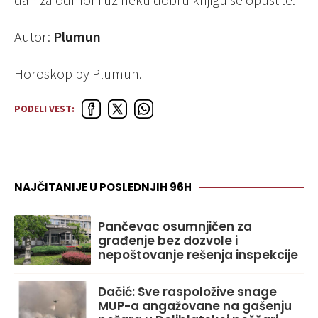
Autor:
Plumun
Horoskop by Plumun.
PODELI VEST:
NAJČITANIJE U POSLEDNJIH 96H
Pančevac osumnjičen za
građenje bez dozvole i
nepoštovanje rešenja inspekcije
Dačić: Sve raspoložive snage
MUP-a angažovane na gašenju