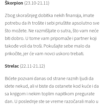
Škorpion
(23.10-21.11)
Zbog skorašnjeg dobitka nekih finansija, imate
potrebu da ih trošite i sebi priuštite apsolutno sve
što možete. Ne razmišljate o sutra, što vam neće
biti dobro. U tome vam pripomaže i partner koji
takođe voli da troši. Pokušajte sebe malo da
prikočite, jer će vam novci uskoro trebati.
Strelac
(22.11-21.12)
Bićete pozvani danas od strane raznih ljudi da
idete nekud, ali vi biste da ostanete kod kuće i da
sa knjigom i nekim toplim napitkom pregurate
dan. U poslednje ste se vreme razočarali malo u