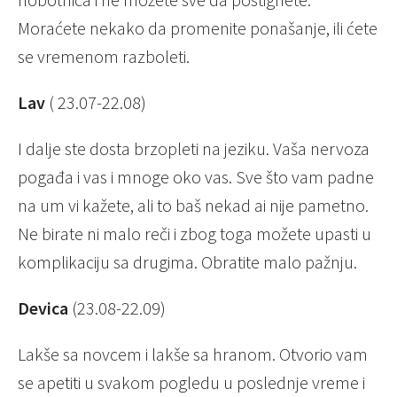
Moraćete nekako da promenite ponašanje, ili ćete
se vremenom razboleti.
Lav
( 23.07-22.08)
I dalje ste dosta brzopleti na jeziku. Vaša nervoza
pogađa i vas i mnoge oko vas. Sve što vam padne
na um vi kažete, ali to baš nekad ai nije pametno.
Ne birate ni malo reči i zbog toga možete upasti u
komplikaciju sa drugima. Obratite malo pažnju.
Devica
(23.08-22.09)
Lakše sa novcem i lakše sa hranom. Otvorio vam
se apetiti u svakom pogledu u poslednje vreme i