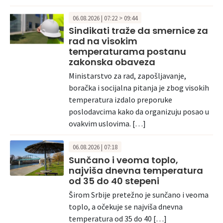
06.08.2026 | 07:22 > 09:44
Sindikati traže da smernice za
rad na visokim
temperaturama postanu
zakonska obaveza
Ministarstvo za rad, zapošljavanje,
boračka i socijalna pitanja je zbog visokih
temperatura izdalo preporuke
poslodavcima kako da organizuju posao u
ovakvim uslovima. […]
06.08.2026 | 07:18
Sunčano i veoma toplo,
najviša dnevna temperatura
od 35 do 40 stepeni
Širom Srbije pretežno je sunčano i veoma
toplo, a očekuje se najviša dnevna
temperatura od 35 do 40 […]