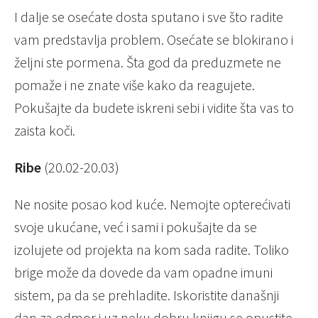
I dalje se osećate dosta sputano i sve što radite
vam predstavlja problem. Osećate se blokirano i
željni ste pormena. Šta god da preduzmete ne
pomaže i ne znate više kako da reagujete.
Pokušajte da budete iskreni sebi i vidite šta vas to
zaista koči.
Ribe
(20.02-20.03)
Ne nosite posao kod kuće. Nemojte opterećivati
svoje ukućane, već i sami i pokušajte da se
izolujete od projekta na kom sada radite. Toliko
brige može da dovede da vam opadne imuni
sistem, pa da se prehladite. Iskoristite današnji
dan za odmor i uz neku dobru knjigu se opustite.