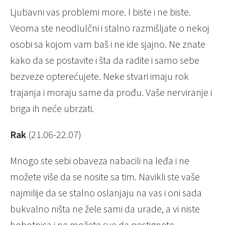
Ljubavni vas problemi more. I biste i ne biste.
Veoma ste neodlulčni i stalno razmišljate o nekoj
osobi sa kojom vam baš i ne ide sjajno. Ne znate
kako da se postavite i šta da radite i samo sebe
bezveze opterećujete. Neke stvari imaju rok
trajanja i moraju same da prođu. Vaše nerviranje i
briga ih neće ubrzati.
Rak
(21.06-22.07)
Mnogo ste sebi obaveza nabacili na leđa i ne
možete više da se nosite sa tim. Navikli ste vaše
najmilije da se stalno oslanjaju na vas i oni sada
bukvalno ništa ne žele sami da urade, a vi niste
hobotnica i ne možete sve da postignete.