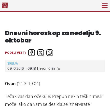
Dnevni horoskop za nedelju 9.
oktobar
PODELI VEST:
SRBIJA
09.10.2016. | 09:18 | Izvor:
013info
Ovan
(21.3-19.04)
Težak vas dan očekuje. Prepun nekih teških misli i
može lako da vam se desi da se iznervirate i