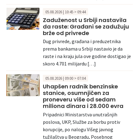
05.08.2026 | 10:45 > 09:44
Zaduženost u Srbiji nastavila
da raste: Građani se zadužuju
brže od privrede
Dug privrede, građana i preduzetnika
prema bankama u Srbiji nastavio je da
raste i na kraju jula ove godine dostigao je
skoro 4.701 milijardu […]
05.08.2026 | 09:00 > 07:04
Uhapšen radnik benzinske
stanice, osumnjičen za
proneveru više od sedam
miliona dinara i 28.000 evra
Pripadnici Ministarstva unutrašnjih
poslova, UKP, Službe za borbu protiv
korupcije, po nalogu Višeg javnog
tužilaštva u Beogradu, Posebnog