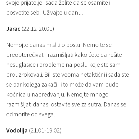
svoje prijatelje i sada želite da se osamite i
posvetite sebi. Uživajte u danu.
Jarac
(22.12-20.01)
Nemojte danas misliti o poslu. Nemojte se
preopterećivati i razmišljati kako ćete da rešite
nesuglasice i probleme na poslu koje ste sami
prouzrokovali. Bili ste veoma netaktični i sada ste
se par kolega zakačili i to može da vam bude
kočnica u napredvanju. Nemojte mnogo
razmišljati danas, ostavite sve za sutra. Danas se
odmorite od svega.
Vodolija
(21.01-19.02)