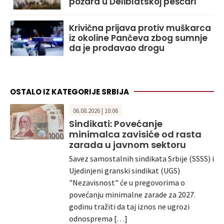
požara u Deliblatskoj peščari
Krivična prijava protiv muškarca
iz okoline Pančeva zbog sumnje
da je prodavao drogu
OSTALO IZ KATEGORIJE SRBIJA
06.08.2026 | 10:06
Sindikati: Povećanje
minimalca zavisiće od rasta
zarada u javnom sektoru
Savez samostalnih sindikata Srbije (SSSS) i
Ujedinjeni granski sindikat (UGS)
"Nezavisnost" će u pregovorima o
povećanju minimalne zarade za 2027.
godinu tražiti da taj iznos ne ugrozi
odnosprema […]