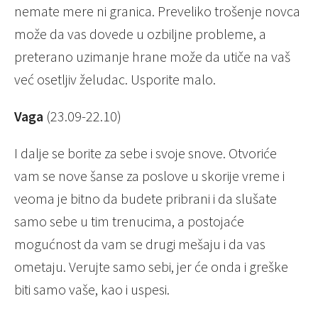
nemate mere ni granica. Preveliko trošenje novca
može da vas dovede u ozbiljne probleme, a
preterano uzimanje hrane može da utiče na vaš
već osetljiv želudac. Usporite malo.
Vaga
(23.09-22.10)
I dalje se borite za sebe i svoje snove. Otvoriće
vam se nove šanse za poslove u skorije vreme i
veoma je bitno da budete pribrani i da slušate
samo sebe u tim trenucima, a postojaće
mogućnost da vam se drugi mešaju i da vas
ometaju. Verujte samo sebi, jer će onda i greške
biti samo vaše, kao i uspesi.