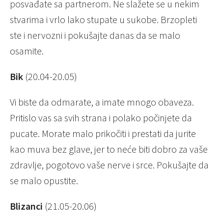
posvađate sa partnerom. Ne slažete se u nekim
stvarima i vrlo lako stupate u sukobe. Brzopleti
ste i nervozni i pokušajte danas da se malo
osamite.
Bik
(20.04-20.05)
Vi biste da odmarate, a imate mnogo obaveza.
Pritislo vas sa svih strana i polako počinjete da
pucate. Morate malo prikočiti i prestati da jurite
kao muva bez glave, jer to neće biti dobro za vaše
zdravlje, pogotovo vaše nerve i srce. Pokušajte da
se malo opustite.
Blizanci
(21.05-20.06)