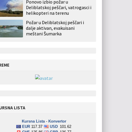
Ponovo izbio požar u
Deliblatskoj peščari, vatrogasci i
helikopteri na terenu
Požar u Deliblatskoj peščari i
dalje aktivan, evakuisani
meštani Šumarka
REME
URSNA LISTA