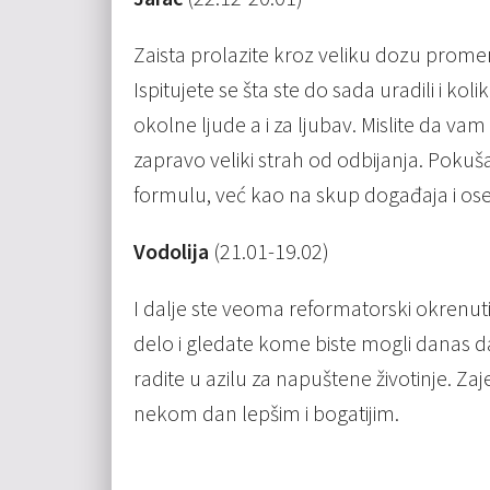
Zaista prolazite kroz veliku dozu prome
Ispitujete se šta ste do sada uradili i kolik
okolne ljude a i za ljubav. Mislite da vam
zapravo veliki strah od odbijanja. Poku
formulu, već kao na skup događaja i ose
Vodolija
(21.01-19.02)
I dalje ste veoma reformatorski okrenuti.
delo i gledate kome biste mogli danas 
radite u azilu za napuštene životinje. Zaj
nekom dan lepšim i bogatijim.