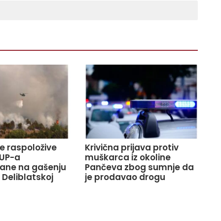
ve raspoložive
Krivična prijava protiv
UP-a
muškarca iz okoline
ane na gašenju
Pančeva zbog sumnje da
 Deliblatskoj
je prodavao drogu