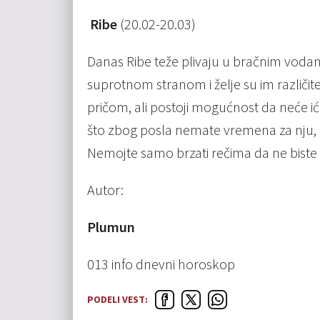
Ribe
(20.02-20.03)
Danas Ribe teže plivaju u bračnim voda
suprotnom stranom i želje su im različi
pričom, ali postoji mogućnost da neće ić
što zbog posla nemate vremena za nju, a
Nemojte samo brzati rečima da ne biste re
Autor:
Plumun
013 info dnevni horoskop
PODELI VEST: