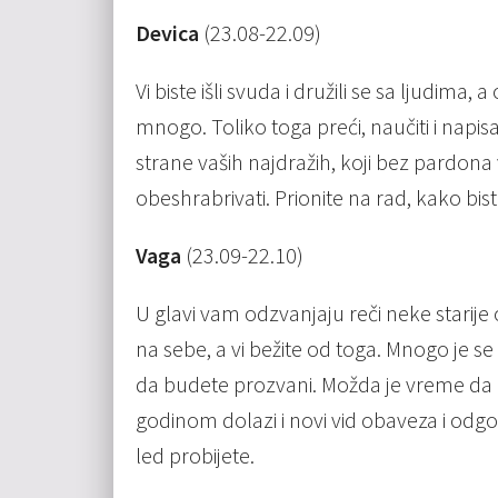
Devica
(23.08-22.09)
Vi biste išli svuda i družili se sa ljudim
mnogo. Toliko toga preći, naučiti i napisa
strane vaših najdražih, koji bez pardon
obeshrabrivati. Prionite na rad, kako bist
Vaga
(23.09-22.10)
U glavi vam odzvanjaju reči neke starij
na sebe, a vi bežite od toga. Mnogo je se p
da budete prozvani. Možda je vreme da 
godinom dolazi i novi vid obaveza i od
led probijete.