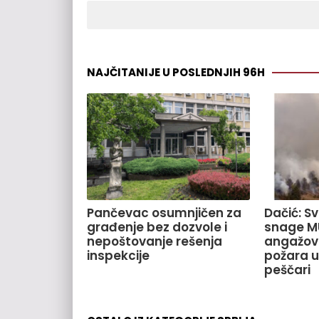
NAJČITANIJE U POSLEDNJIH 96H
Pančevac osumnjičen za
Dačić: S
građenje bez dozvole i
snage M
nepoštovanje rešenja
angažov
inspekcije
požara u
peščari