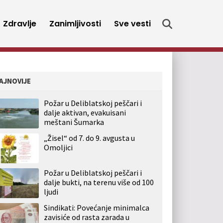
Zdravlje
Zanimljivosti
Sve vesti
AJNOVIJE
Požar u Deliblatskoj peščari i
dalje aktivan, evakuisani
meštani Šumarka
„Žisel“ od 7. do 9. avgusta u
Omoljici
Požar u Deliblatskoj peščari i
dalje bukti, na terenu više od 100
ljudi
Sindikati: Povećanje minimalca
zavisiće od rasta zarada u