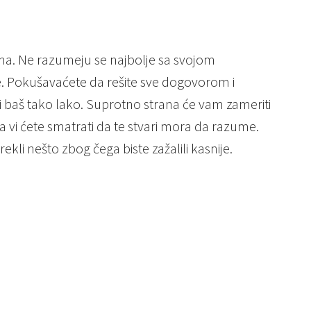
ma. Ne razumeju se najbolje sa svojom
te. Pokušavaćete da rešite sve dogovorom i
i baš tako lako. Suprotno strana će vam zameriti
 vi ćete smatrati da te stvari mora da razume.
kli nešto zbog čega biste zažalili kasnije.