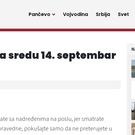
Pančevo
Vojvodina
Srbija
Svet
N
a sredu 14. septembar
ate sa nadređenima na poslu, jer smatrate
epravedne, pokušajte samo da ne preterujete u