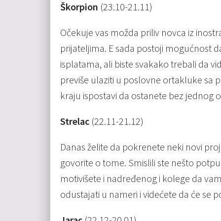
Škorpion
(23.10-21.11)
Očekuje vas možda priliv novca iz inostra
prijateljima. E sada postoji mogućnost d
isplatama, ali biste svakako trebali da 
previše ulaziti u poslovne ortakluke sa pr
kraju ispostavi da ostanete bez jednog o
Strelac
(22.11-21.12)
Danas želite da pokrenete neki novi proje
govorite o tome. Smislili ste nešto potp
motivišete i nadređenog i kolege da vam
odustajati u nameri i videćete da će se 
Jarac
(22.12-20.01)