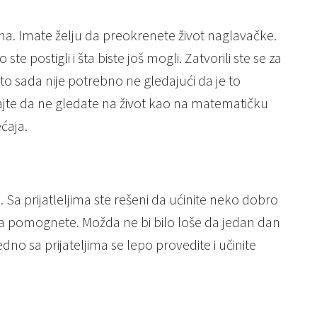
na. Imate želju da preokrenete život naglavačke.
o ste postigli i šta biste još mogli. Zatvorili ste se za
 to sada nije potrebno ne gledajući da je to
šajte da ne gledate na život kao na matematičku
ćaja.
 Sa prijatleljima ste rešeni da ućinite neko dobro
da pomognete. Možda ne bi bilo loše da jedan dan
edno sa prijateljima se lepo provedite i učinite