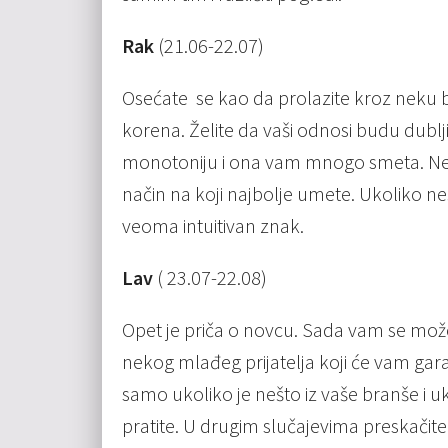
Rak
(21.06-22.07)
Osećate se kao da prolazite kroz neku b
korena. Želite da vaši odnosi budu dublji
monotoniju i ona vam mnogo smeta. Nemo
način na koji najbolje umete. Ukoliko ne
veoma intuitivan znak.
Lav
( 23.07-22.08)
Opet je priča o novcu. Sada vam se mo
nekog mlađeg prijatelja koji će vam garan
samo ukoliko je nešto iz vaše branše i uko
pratite. U drugim slučajevima preskači