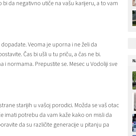
bi da negativno utiče na vašu karijeru, a to vam
 dopadate. Veoma je uporna i ne želi da
stavite. Čas bi ušli u tu priču, a čas ne bi.
N
a i normama. Prepustite se. Mesec u Vodoliji sve
rane starijih u vašoj porodici. Možda se vaš otac
će imati potrebu da vam kaže kako on misli da
aboravite da su različite generacije u pitanju pa