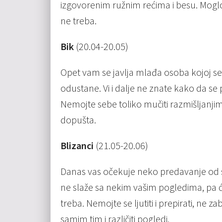
izgovorenim ružnim rećima i besu. Moglo 
ne treba.
Bik
(20.04-20.05)
Opet vam se javlja mlađa osoba kojoj se
odustane. Vi i dalje ne znate kako da se po
Nemojte sebe toliko mučiti razmišljanjim
dopušta.
Blizanci
(21.05-20.06)
Danas vas očekuje neko predavanje od st
ne slaže sa nekim vašim pogledima, pa 
treba. Nemojte se ljutiti i prepirati, ne z
samim tim i različiti pogledi.