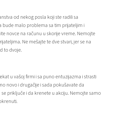
nstva od nekog posla koji ste radili sa
a bude malo problema sa tim prijateljim i
vidite novce na računu u skorije vreme. Nemojte
ijateljima. Ne mešajte te dve stvari, jer se na
d to dvoje.
kat u vašoj firmi i sa puno entuzijazma i strasti
uno novo i drugačije i sada pokušavate da
 se priključe i da krenete u akciju. Nemojte samo
pokrenuti.