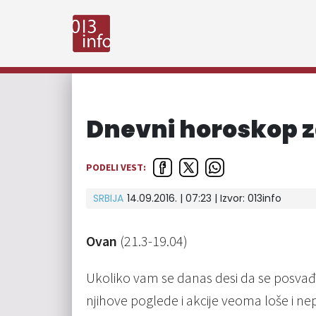
Dnevni horoskop z
PODELI VEST:
SRBIJA
14.09.2016. | 07:23 | Izvor:
013info
Ovan
(21.3-19.04)
Ukoliko vam se danas desi da se posvađ
njihove poglede i akcije veoma loše i n