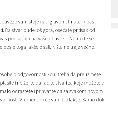
a, a obaveze vam stoje nad glavom. Imate ih baš
ti. Da stvar bude još gora, osećate pritisak od
a vas podsećaju na vaše obaveze. Nemojte se
e posle toga lakše disali. Ništa ne traje večno.
e osobe o odgovornosti koju treba da preuzmete
lašite i ne želite da radite stvari za koje možete vi
malo odrastete i prihvatite da sa svakom novom
govornosti. Vremenom će vam biti lakše. Samo dok