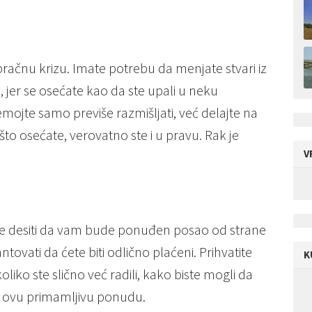
račnu krizu. Imate potrebu da menjate stvari iz
, jer se osećate kao da ste upali u neku
jte samo previše razmišljati, već delajte na
što osećate, verovatno ste i u pravu. Rak je
V
že desiti da vam bude ponuđen posao od strane
tovati da ćete biti odlično plaćeni. Prihvatite
K
liko ste slično već radili, kako biste mogli da
te ovu primamljivu ponudu.