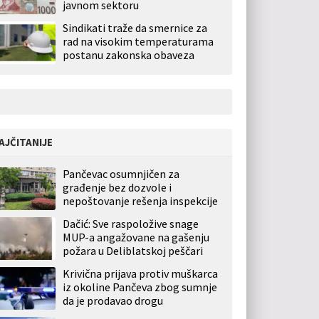
javnom sektoru
Sindikati traže da smernice za
rad na visokim temperaturama
postanu zakonska obaveza
AJČITANIJE
Pančevac osumnjičen za
građenje bez dozvole i
nepoštovanje rešenja inspekcije
Dačić: Sve raspoložive snage
MUP-a angažovane na gašenju
požara u Deliblatskoj peščari
Krivična prijava protiv muškarca
iz okoline Pančeva zbog sumnje
da je prodavao drogu