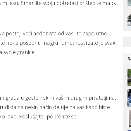
vim jesu. Smanjite svoju potrebu i prištedite malo.
postoji veći hedonista od vas i to aspolutno u
dite neku posebnu magiju i umetnost i zato je svaki
ma svoje granice.
N
n grada u goste nekim vašim dragim prijateljima.
trudi da na nekin način deluje na vas kako biste
ko lako. Poslušajte i pokrenite se.