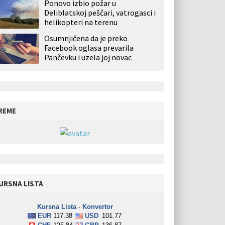
Ponovo izbio požar u
Deliblatskoj peščari, vatrogasci i
helikopteri na terenu
Osumnjičena da je preko
Facebook oglasa prevarila
Pančevku i uzela joj novac
REME
URSNA LISTA