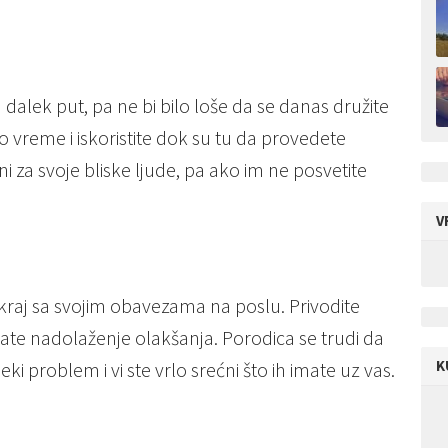
a dalek put, pa ne bi bilo loše da se danas družite
o vreme i iskoristite dok su tu da provedete
i za svoje bliske ljude, pa ako im ne posvetite
V
 kraj sa svojim obavezama na poslu. Privodite
ćate nadolaženje olakšanja. Porodica se trudi da
K
i problem i vi ste vrlo srećni što ih imate uz vas.