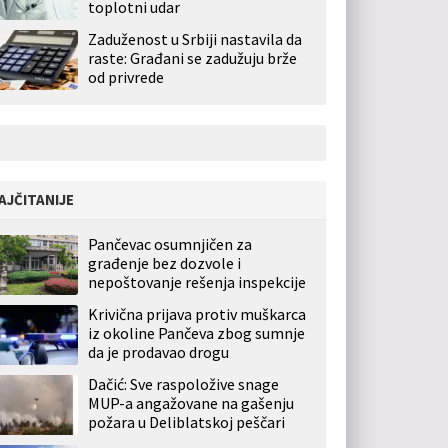
toplotni udar
Zaduženost u Srbiji nastavila da
raste: Građani se zadužuju brže
od privrede
AJČITANIJE
Pančevac osumnjičen za
građenje bez dozvole i
nepoštovanje rešenja inspekcije
Krivična prijava protiv muškarca
iz okoline Pančeva zbog sumnje
da je prodavao drogu
Dačić: Sve raspoložive snage
MUP-a angažovane na gašenju
požara u Deliblatskoj peščari