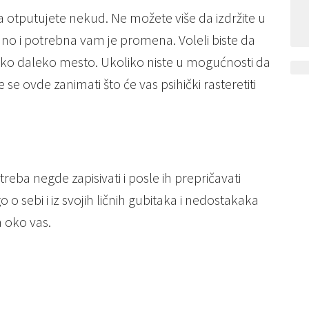
da otputujete nekud. Ne možete više da izdržite u
o i potrebna vam je promena. Voleli biste da
eko daleko mesto. Ukoliko niste u mogućnosti da
se ovde zanimati što će vas psihički rasteretiti
reba negde zapisivati i posle ih prepričavati
o sebi i iz svojih ličnih gubitaka i nedostakaka
a oko vas.