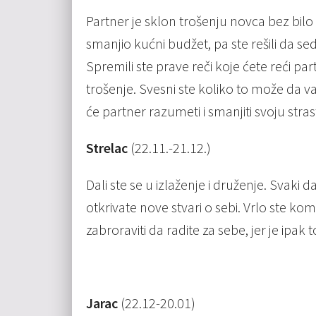
Partner je sklon trošenju novca bez bilo 
smanjio kućni budžet, pa ste rešili da se
Spremili ste prave reči koje ćete reći pa
trošenje. Svesni ste koliko to može da v
će partner razumeti i smanjiti svoju stras
Strelac
(22.11.-21.12.)
Dali ste se u izlaženje i druženje. Svaki
otkrivate nove stvari o sebi. Vrlo ste ko
zabroraviti da radite za sebe, jer je ipak
Jarac
(22.12-20.01)