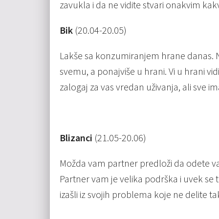
zavukla i da ne vidite stvari onakvim kak
Bik
(20.04-20.05)
Lakše sa konzumiranjem hrane danas. Ne 
svemu, a ponajviše u hrani. Vi u hrani vi
zalogaj za vas vredan uživanja, ali sve i
Blizanci
(21.05-20.06)
Možda vam partner predloži da odete va
Partner vam je velika podrška i uvek se 
izašli iz svojih problema koje ne delite ta