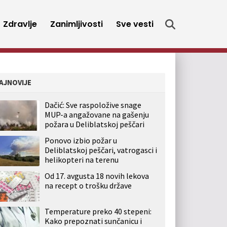
Zdravlje
Zanimljivosti
Sve vesti
AJNOVIJE
Dačić: Sve raspoložive snage
MUP-a angažovane na gašenju
požara u Deliblatskoj peščari
Ponovo izbio požar u
Deliblatskoj peščari, vatrogasci i
helikopteri na terenu
Od 17. avgusta 18 novih lekova
na recept o trošku države
Temperature preko 40 stepeni:
Kako prepoznati sunčanicu i