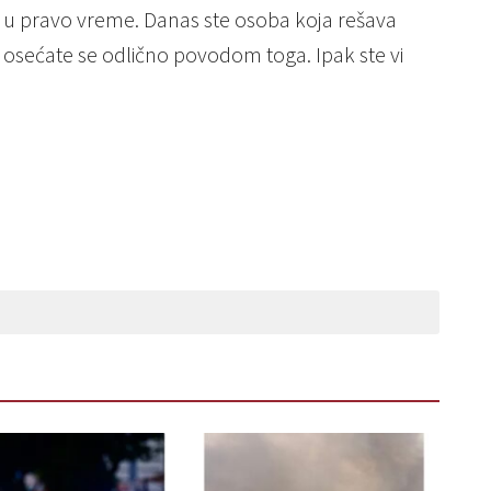
e u pravo vreme. Danas ste osoba koja rešava
 osećate se odlično povodom toga. Ipak ste vi