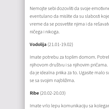
Nemojte sebi dozovliti da svoje emotivne 
eventulano da mislite da su slabosti koj
vreme da se posvetite njima i da rešavate
ničega i nikoga.
Vodolija
(21.01-19.02)
Imate potrebu za toplim domom. Potreb
njihovom društvu i sa njihovim pričama. 
da je idealna priika za to. Ugasite malo s
se sa svojim najbližima.
Ribe
(20.02-20.03)
Imate vrlo lepu komunikaciju sa kolega