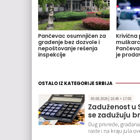
Pančevac osumnjičen za
Krivična 
građenje bez dozvole i
muškarca
nepoštovanje rešenja
Pančeva
inspekcije
je proda
OSTALO IZ KATEGORIJE SRBIJA
05.08.2026 | 10:45 > 17:05
Zaduženost u S
se zadužuju br
Dug privrede, građana
raste i na kraju jula o