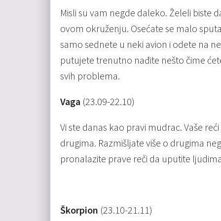
Misli su vam negde daleko. Želeli biste 
ovom okruženju. Osećate se malo sputan
samo sednete u neki avion i odete na n
putujete trenutno nađite nešto čime ćete 
svih problema.
Vaga
(23.09-22.10)
Vi ste danas kao pravi mudrac. Vaše reći t
drugima. Razmišljate više o drugima nego 
pronalazite prave reči da uputite ljudim
Škorpion
(23.10-21.11)