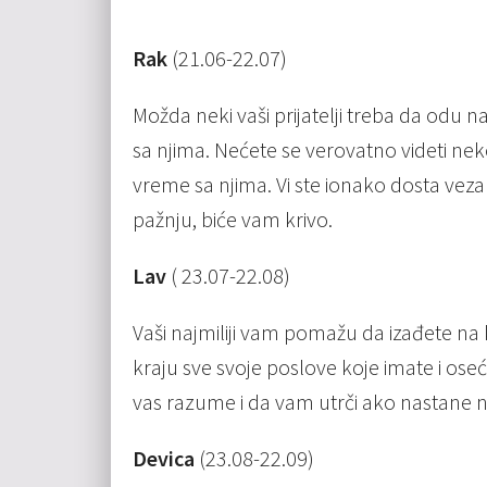
Rak
(21.06-22.07)
Možda neki vaši prijatelji treba da odu n
sa njima. Nećete se verovatno videti nek
vreme sa njima. Vi ste ionako dosta vezan
pažnju, biće vam krivo.
Lav
( 23.07-22.08)
Vaši najmiliji vam pomažu da izađete na
kraju sve svoje poslove koje imate i ose
vas razume i da vam utrči ako nastane nek
Devica
(23.08-22.09)