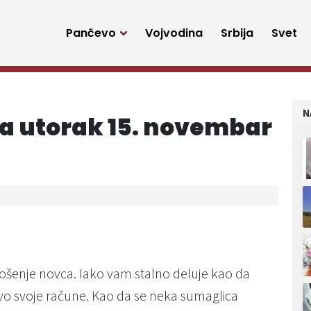
Pančevo
Vojvodina
Srbija
Svet
N
a utorak 15. novembar
rošenje novca. Iako vam stalno deluje kao da
ovo svoje račune. Kao da se neka sumaglica