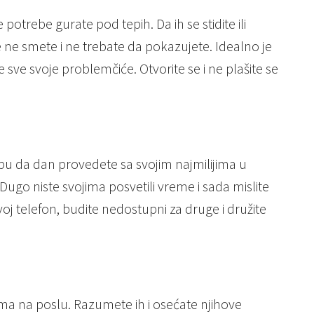
potrebe gurate pod tepih. Da ih se stidite ili
e ne smete i ne trebate da pokazujete. Idealno je
 sve svoje problemčiće. Otvorite se i ne plašite se
u da dan provedete sa svojim najmilijima u
Dugo niste svojima posvetili vreme i sada mislite
voj telefon, budite nedostupni za druge i družite
ma na poslu. Razumete ih i osećate njihove