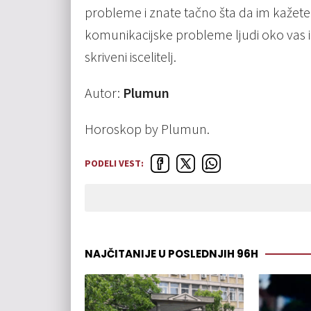
probleme i znate tačno šta da im kažet
komunikacijske probleme ljudi oko vas i
skriveni iscelitelj.
Autor:
Plumun
Horoskop by Plumun.
PODELI VEST:
NAJČITANIJE U POSLEDNJIH 96H