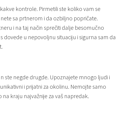
kakve kontrole. Pirmetili ste koliko vam se
dnete sa prtnerom i da ozbiljno popričate.
rtneru i na taj način sprečiti dalje besomučno
as dovede u nepovoljnu situaciju i sigurna sam da
t.
 dan ste negde drugde. Upoznajete mnogo ljudi i
munikativni i prijatni za okolinu. Nemojte samo
 to na kraju najvažnije za vaš napredak.