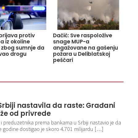
prijava protiv
Dačić: Sve raspoložive
 iz okoline
snage MUP-a
 zbog sumnje da
angažovane na gašenju
vao drogu
požara u Deliblatskoj
peščari
rbiji nastavila da raste: Građani
že od privrede
 i preduzetnika prema bankama u Srbiji nastavio je da
ve godine dostigao je skoro 4.701 milijardu […]