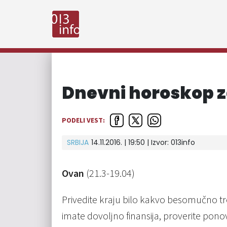
Dnevni horoskop z
PODELI VEST:
SRBIJA
14.11.2016. | 19:50 | Izvor:
013info
Ovan
(21.3-19.04)
Privedite kraju bilo kakvo besomučno t
imate dovoljno finansija, proverite pon