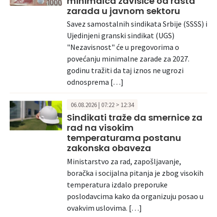
minimalca zavisiće od rasta
zarada u javnom sektoru
Savez samostalnih sindikata Srbije (SSSS) i
Ujedinjeni granski sindikat (UGS)
"Nezavisnost" će u pregovorima o
povećanju minimalne zarade za 2027.
godinu tražiti da taj iznos ne ugrozi
odnosprema […]
06.08.2026 | 07:22 > 12:34
Sindikati traže da smernice za
rad na visokim
temperaturama postanu
zakonska obaveza
Ministarstvo za rad, zapošljavanje,
boračka i socijalna pitanja je zbog visokih
temperatura izdalo preporuke
poslodavcima kako da organizuju posao u
ovakvim uslovima. […]