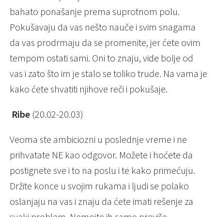
bahato ponašanje prema suprotnom polu.
Pokušavaju da vas nešto nauče i svim snagama
da vas prodrmaju da se promenite, jer ćete ovim
tempom ostati sami. Oni to znaju, vide bolje od
vas i zato što im je stalo se toliko trude. Na vama je
kako ćete shvatiti njihove reči i pokušaje.
Ribe
(20.02-20.03)
Veoma ste ambiciozni u poslednje vreme i ne
prihvatate NE kao odgovor. Možete i hoćete da
postignete sve i to na poslu i te kako primećuju.
Držite konce u svojim rukama i ljudi se polako
oslanjaju na vas i znaju da ćete imati rešenje za
svaki problem. Nemojte ih samo previše