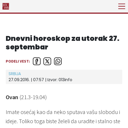
Dnevni horoskop za utorak 27.
septembar
PODELI VEST:
SRBIJA
27.09.2016. | 07:57 | Izvor:
013info
Ovan
(21.3-19.04)
Imate osećaj kao da neko sputava vašu slobodu i
ideje. Toliko toga biste želeli da uradite i stalno ste