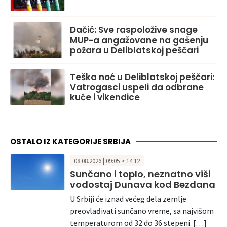
Dačić: Sve raspoložive snage
MUP-a angažovane na gašenju
požara u Deliblatskoj peščari
Teška noć u Deliblatskoj peščari:
Vatrogasci uspeli da odbrane
kuće i vikendice
OSTALO IZ KATEGORIJE SRBIJA
08.08.2026 | 09:05 > 14:12
Sunčano i toplo, neznatno viši
vodostaj Dunava kod Bezdana
U Srbiji će iznad većeg dela zemlje
preovlađivati sunčano vreme, sa najvišom
temperaturom od 32 do 36 stepeni. […]