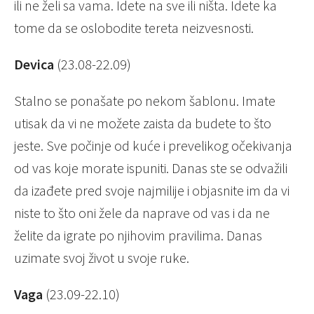
ili ne želi sa vama. Idete na sve ili ništa. Idete ka
tome da se oslobodite tereta neizvesnosti.
Devica
(23.08-22.09)
Stalno se ponašate po nekom šablonu. Imate
utisak da vi ne možete zaista da budete to što
jeste. Sve počinje od kuće i prevelikog očekivanja
od vas koje morate ispuniti. Danas ste se odvažili
da izađete pred svoje najmilije i objasnite im da vi
niste to što oni žele da naprave od vas i da ne
želite da igrate po njihovim pravilima. Danas
uzimate svoj život u svoje ruke.
Vaga
(23.09-22.10)