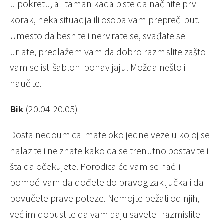
u pokretu, ali taman kada biste da načinite prvi
korak, neka situacija ili osoba vam prepreči put.
Umesto da besnite i nervirate se, svađate se i
urlate, predlažem vam da dobro razmislite zašto
vam se isti šabloni ponavljaju. Možda nešto i
naučite.
Bik
(20.04-20.05)
Dosta nedoumica imate oko jedne veze u kojoj se
nalazite i ne znate kako da se trenutno postavite i
šta da očekujete. Porodica će vam se naći i
pomoći
vam da dođete do pravog zaključka i da
povučete prave poteze. Nemojte bežati od njih,
već im dopustite da vam daju savete i razmislite