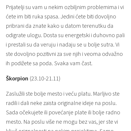
Prijatelji su vam u nekim ozbiljnim problemima i vi
ćete im biti ruka spasa. Jedini ćete biti dovoljno
pribrani da znate kako u datom terenutku da
odigrate ulogu. Dosta su energetski i duhovno pali
i prestali su da veruju i nadaju se u bolje sutra. Vi
ste dovoljno pozitivni za sve njih i veoma odvažno
ih podižete sa poda. Svaka vam čast.
Škorpion
(23.10-21.11)
Zaslužili ste bolje mesto i veću platu. Marljivo ste
radili i dali neke zaista originalne ideje na poslu.
Sada očekujete ili povećanje plate ili bolje radno
mesto. Na poslu više ne mogu bez vas, jer ste vi
ključ orignalnosti na nekim projektima. Samo