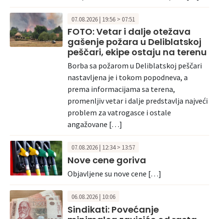
07.08.2026 | 19:56 > 07:51
FOTO: Vetar i dalje otežava
gašenje požara u Deliblatskoj
peščari, ekipe ostaju na terenu
Borba sa požarom u Deliblatskoj peščari
nastavljena je i tokom popodneva, a
prema informacijama sa terena,
promenljiv vetar i dalje predstavlja najveći
problem za vatrogasce i ostale
angažovane […]
07.08.2026 | 12:34 > 13:57
Nove cene goriva
Objavljene su nove cene […]
06.08.2026 | 10:06
Sindikati: Povećanje