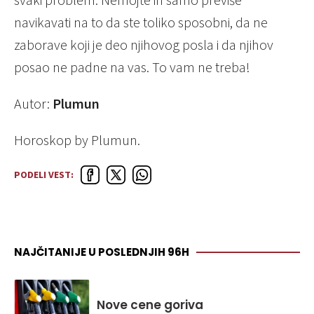
navikavati na to da ste toliko sposobni, da ne
zaborave koji je deo njihovog posla i da njihov
posao ne padne na vas. To vam ne treba!
Autor:
Plumun
Horoskop by Plumun.
PODELI VEST:
NAJČITANIJE U POSLEDNJIH 96H
Nove cene goriva