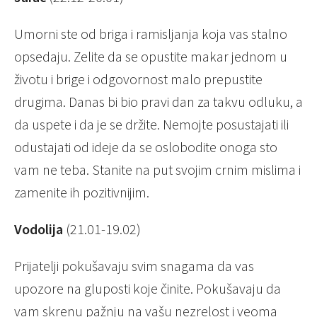
Umorni ste od briga i ramisljanja koja vas stalno
opsedaju. Zelite da se opustite makar jednom u
životu i brige i odgovornost malo prepustite
drugima. Danas bi bio pravi dan za takvu odluku, a
da uspete i da je se držite. Nemojte posustajati ili
odustajati od ideje da se oslobodite onoga sto
vam ne teba. Stanite na put svojim crnim mislima i
zamenite ih pozitivnijim.
Vodolija
(21.01-19.02)
Prijatelji pokušavaju svim snagama da vas
upozore na gluposti koje činite. Pokušavaju da
vam skrenu pažnju na vašu nezrelost i veoma