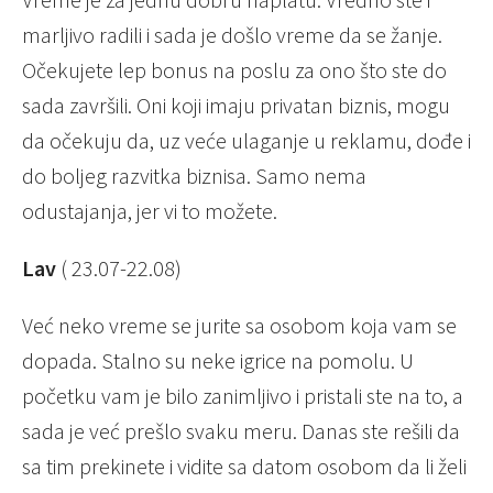
marljivo radili i sada je došlo vreme da se žanje.
Očekujete lep bonus na poslu za ono što ste do
sada završili. Oni koji imaju privatan biznis, mogu
da očekuju da, uz veće ulaganje u reklamu, dođe i
do boljeg razvitka biznisa. Samo nema
odustajanja, jer vi to možete.
Lav
( 23.07-22.08)
Već neko vreme se jurite sa osobom koja vam se
dopada. Stalno su neke igrice na pomolu. U
početku vam je bilo zanimljivo i pristali ste na to, a
sada je već prešlo svaku meru. Danas ste rešili da
sa tim prekinete i vidite sa datom osobom da li želi