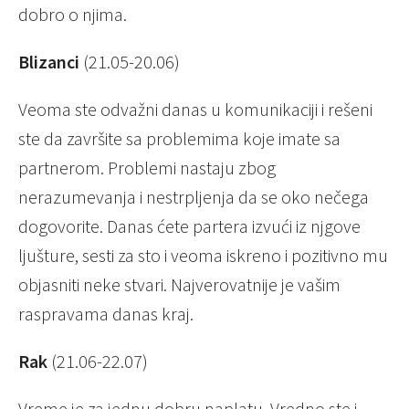
dobro o njima.
Blizanci
(21.05-20.06)
Veoma ste odvažni danas u komunikaciji i rešeni
ste da završite sa problemima koje imate sa
partnerom. Problemi nastaju zbog
nerazumevanja i nestrpljenja da se oko nečega
dogovorite. Danas ćete partera izvući iz njgove
ljušture, sesti za sto i veoma iskreno i pozitivno mu
objasniti neke stvari. Najverovatnije je vašim
raspravama danas kraj.
Rak
(21.06-22.07)
Vreme je za jednu dobru naplatu. Vredno ste i