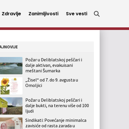
Zdravlje
Zanimljivosti
Sve vesti
AJNOVIJE
Požar u Deliblatskoj peščari i
dalje aktivan, evakuisani
meštani Šumarka
„Žisel“ od 7. do 9. avgusta u
Omoljici
Požar u Deliblatskoj peščari i
dalje bukti, na terenu više od 100
ljudi
Sindikati: Povećanje minimalca
zavisiće od rasta zarada u