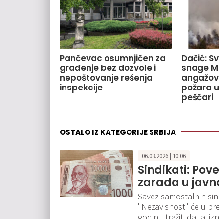
Pančevac osumnjičen za
Dačić: S
građenje bez dozvole i
snage M
nepoštovanje rešenja
angažov
inspekcije
požara u
peščari
OSTALO IZ KATEGORIJE SRBIJA
06.08.2026 | 10:06
Sindikati: Pov
zarada u javn
Savez samostalnih sindi
"Nezavisnost" će u pr
godinu tražiti da taj 