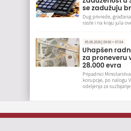
Zaduženost u S
se zadužuju br
Dug privrede, građana
raste i na kraju jula o
05.08.2026 | 09:00 > 07:04
Uhapšen radni
za proneveru 
28.000 evra
Pripadnici Ministarstv
korupcije, po nalogu 
odeljenja za suzbijanje
Oglašavanje
O nama
Impresum
Kontakt