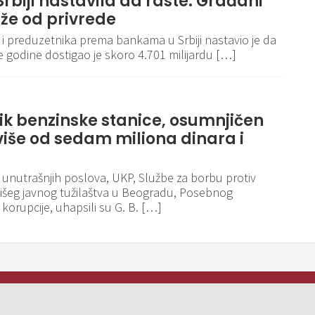
rbiji nastavila da raste: Građani
že od privrede
 i preduzetnika prema bankama u Srbiji nastavio je da
ve godine dostigao je skoro 4.701 milijardu […]
k benzinske stanice, osumnjičen
više od sedam miliona dinara i
a unutrašnjih poslova, UKP, Službe za borbu protiv
Višeg javnog tužilaštva u Beogradu, Posebnog
 korupcije, uhapsili su G. B. […]
Pravila i politika privatnosti