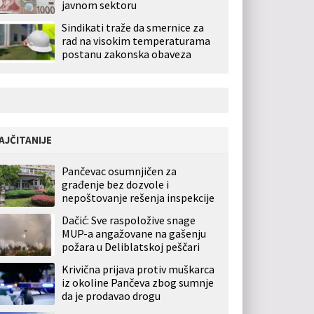
javnom sektoru
Sindikati traže da smernice za
rad na visokim temperaturama
postanu zakonska obaveza
AJČITANIJE
Pančevac osumnjičen za
građenje bez dozvole i
nepoštovanje rešenja inspekcije
Dačić: Sve raspoložive snage
MUP-a angažovane na gašenju
požara u Deliblatskoj peščari
Krivična prijava protiv muškarca
iz okoline Pančeva zbog sumnje
da je prodavao drogu