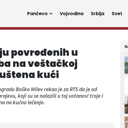
Pančevo
Vojvodina
Srbija
Svet
N
ju povređenih u
ba na veštačkoj
 puštena kući
radu Boško Milev rekao je za RTS da je od
evu, koji su se nalazili u toj ustanovi troje i
na na kućno lečenje.