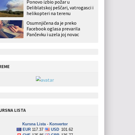
Ponovo izbio požar u
Deliblatskoj peščari, vatrogasci i
helikopteri na terenu
Osumnjičena da je preko
Facebook oglasa prevarila
Pančevku i uzela joj novac
REME
URSNA LISTA