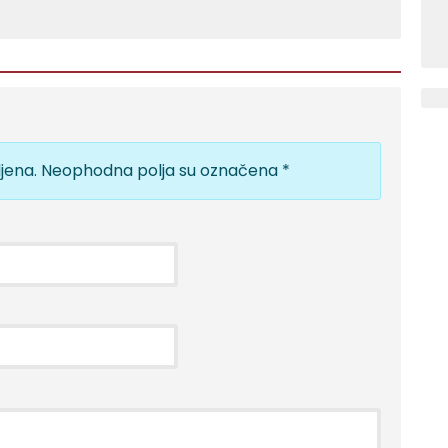
jena.
Neophodna polja su označena
*