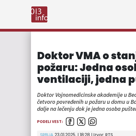
Doktor VMA o stan
požaru: Jedna oso
ventilaciji, jedna
Doktor Vojnomedicinske akademije u Beog
četvoro povređenih u požaru u domu u Baraj
dalje na lečenju dok je jedna osoba pušte
PODELI VEST:
SRBIJA
23.01.2025. | 18:28
| Izvor:
RTS