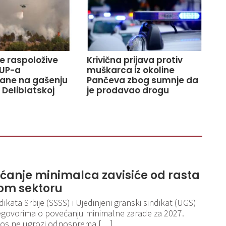
ve raspoložive
Krivična prijava protiv
UP-a
muškarca iz okoline
ane na gašenju
Pančeva zbog sumnje da
 Deliblatskoj
je prodavao drogu
ećanje minimalca zavisiće od rasta
om sektoru
kata Srbije (SSSS) i Ujedinjeni granski sindikat (UGS)
egovorima o povećanju minimalne zarade za 2027.
iznos ne ugrozi odnosprema […]