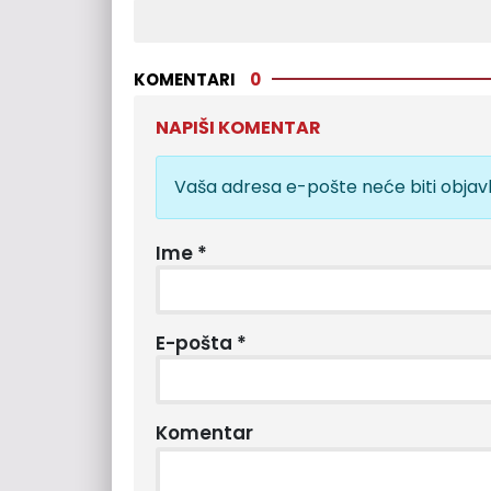
KOMENTARI
0
NAPIŠI KOMENTAR
Vaša adresa e-pošte neće biti objavl
Ime
*
E-pošta
*
Komentar