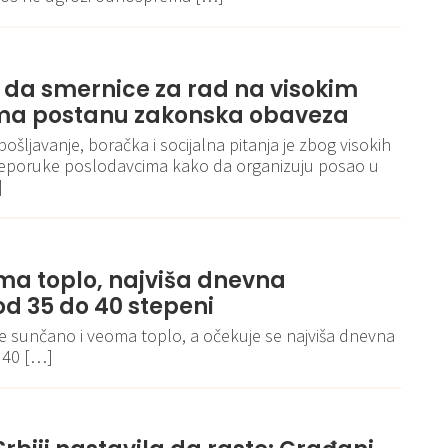
e da smernice za rad na visokim
a postanu zakonska obaveza
pošljavanje, boračka i socijalna pitanja je zbog visokih
reporuke poslodavcima kako da organizuju posao u
]
ma toplo, najviša dnevna
d 35 do 40 stepeni
je sunčano i veoma toplo, a očekuje se najviša dnevna
 40 […]