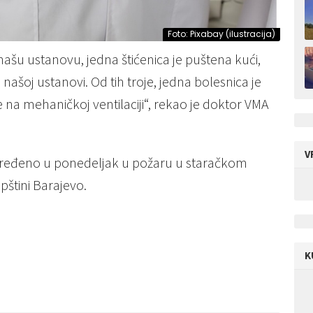
Foto: Pixabay (ilustracija)
 našu ustanovu, jedna štićenica je puštena kući,
 našoj ustanovi. Od tih troje, jedna bolesnica je
 na mehaničkoj ventilaciji“, rekao je doktor VMA
V
vređeno u ponedeljak u požaru u staračkom
štini Barajevo.
K