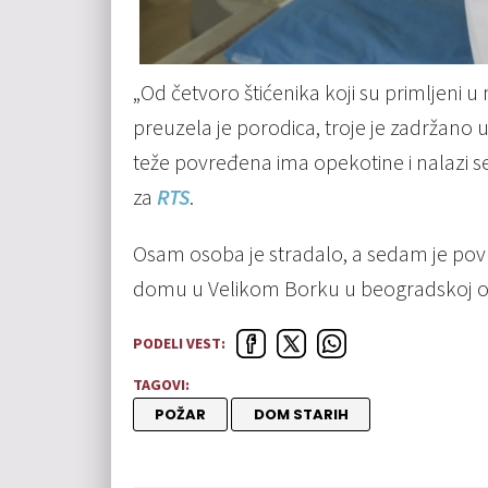
„Od četvoro štićenika koji su primljeni u
preuzela je porodica, troje je zadržano u
teže povređena ima opekotine i nalazi se
za
RTS
.
Osam osoba je stradalo, a sedam je po
domu u Velikom Borku u beogradskoj op
PODELI VEST:
TAGOVI:
POŽAR
DOM STARIH