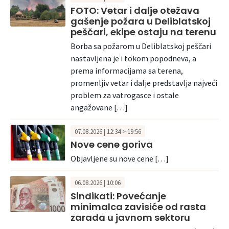
FOTO: Vetar i dalje otežava
gašenje požara u Deliblatskoj
peščari, ekipe ostaju na terenu
Borba sa požarom u Deliblatskoj peščari
nastavljena je i tokom popodneva, a
prema informacijama sa terena,
promenljiv vetar i dalje predstavlja najveći
problem za vatrogasce i ostale
angažovane […]
07.08.2026 | 12:34 > 19:56
Nove cene goriva
Objavljene su nove cene […]
06.08.2026 | 10:06
Sindikati: Povećanje
minimalca zavisiće od rasta
zarada u javnom sektoru