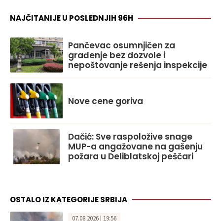
NAJČITANIJE U POSLEDNJIH 96H
Pančevac osumnjičen za
građenje bez dozvole i
nepoštovanje rešenja inspekcije
Nove cene goriva
Dačić: Sve raspoložive snage
MUP-a angažovane na gašenju
požara u Deliblatskoj peščari
OSTALO IZ KATEGORIJE SRBIJA
07.08.2026 | 19:56