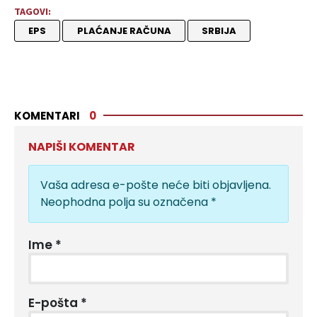
TAGOVI:
EPS
PLAĆANJE RAČUNA
SRBIJA
KOMENTARI
0
NAPIŠI KOMENTAR
Vaša adresa e-pošte neće biti objavljena.
Neophodna polja su označena
*
Ime
*
E-pošta
*