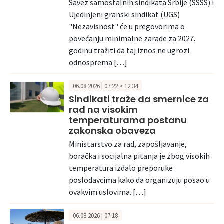
Savez samostalnih sindikata Srbije (SSSS) i
Ujedinjeni granski sindikat (UGS)
"Nezavisnost" će u pregovorima o
povećanju minimalne zarade za 2027.
godinu tražiti da taj iznos ne ugrozi
odnosprema […]
06.08.2026 | 07:22 > 12:34
Sindikati traže da smernice za
rad na visokim
temperaturama postanu
zakonska obaveza
Ministarstvo za rad, zapošljavanje,
boračka i socijalna pitanja je zbog visokih
temperatura izdalo preporuke
poslodavcima kako da organizuju posao u
ovakvim uslovima. […]
06.08.2026 | 07:18