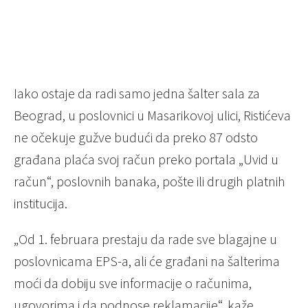
Iako ostaje da radi samo jedna šalter sala za
Beograd, u poslovnici u Masarikovoj ulici, Ristićeva
ne očekuje gužve budući da preko 87 odsto
građana plaća svoj račun preko portala „Uvid u
račun“, poslovnih banaka, pošte ili drugih platnih
institucija.
„Od 1. februara prestaju da rade sve blagajne u
poslovnicama EPS-a, ali će građani na šalterima
moći da dobiju sve informacije o računima,
ugovorima i da podnose reklamacije“, kaže