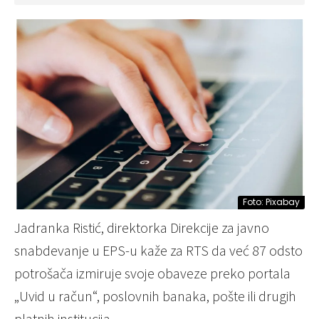
Foto: Pixabay
Jadranka Ristić, direktorka Direkcije za javno
snabdevanje u EPS-u kaže za RTS da već 87 odsto
potrošača izmiruje svoje obaveze preko portala
„Uvid u račun“, poslovnih banaka, pošte ili drugih
platnih institucija.