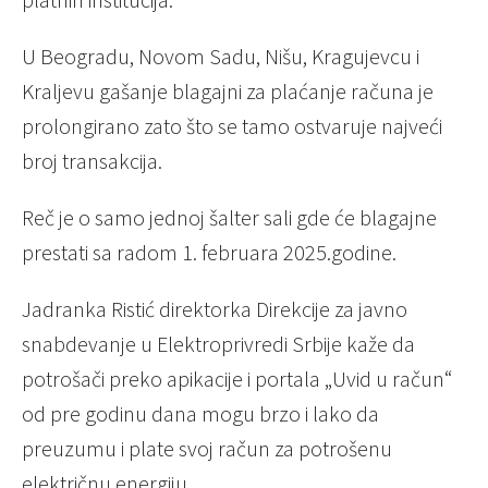
U Beogradu, Novom Sadu, Nišu, Kragujevcu i
Kraljevu gašanje blagajni za plaćanje računa je
prolongirano zato što se tamo ostvaruje najveći
broj transakcija.
Reč je o samo jednoj šalter sali gde će blagajne
prestati sa radom 1. februara 2025.godine.
Jadranka Ristić direktorka Direkcije za javno
snabdevanje u Elektroprivredi Srbije kaže da
potrošači preko apikacije i portala „Uvid u račun“
od pre godinu dana mogu brzo i lako da
preuzumu i plate svoj račun za potrošenu
električnu energiju.