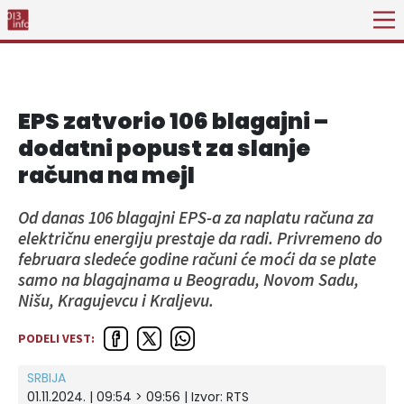
EPS zatvorio 106 blagajni –
dodatni popust za slanje
računa na mejl
Od danas 106 blagajni EPS-a za naplatu računa za
električnu energiju prestaje da radi. Privremeno do
februara sledeće godine računi će moći da se plate
samo na blagajnama u Beogradu, Novom Sadu,
Nišu, Kragujevcu i Kraljevu.
PODELI VEST:
SRBIJA
01.11.2024. | 09:54 > 09:56
| Izvor:
RTS