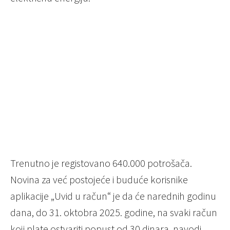
Trenutno je registovano 640.000 potrošača.
Novina za već postojeće i buduće korisnike
aplikacije „Uvid u račun“ je da će narednih godinu
dana, do 31. oktobra 2025. godine, na svaki račun
koji plate ostvariti popust od 30 dinara, navodi