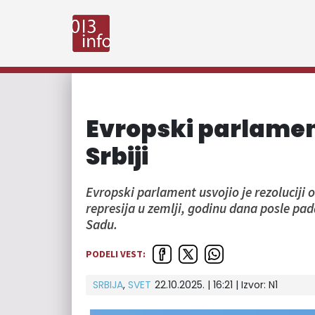
Evropski parlament
Srbiji
Evropski parlament usvojio je rezoluciji o 
represija u zemlji, godinu dana posle pa
Sadu.
PODELI VEST:
SRBIJA
,
SVET
22.10.2025. | 16:21
| Izvor:
N1