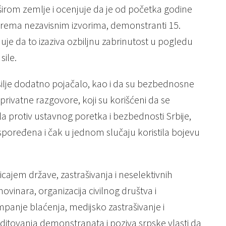
irom zemlje i ocenjuje da je od početka godine
, prema nezavisnim izvorima, demonstranti 15.
je da to izaziva ozbiljnu zabrinutost u pogledu
sile.
nasilje dodatno pojačalo, kao i da su bezbednosne
privatne razgovore, koji su korišćeni da se
ela protiv ustavnog poretka i bezbednosti Srbije,
aspoređena i čak u jednom slučaju koristila bojevu
icajem države, zastrašivanja i neselektivnih
vinara, organizacija civilnog društva i
ampanje blaćenja, medijsko zastrašivanje i
editovanja demonstranata i poziva srpske vlasti da