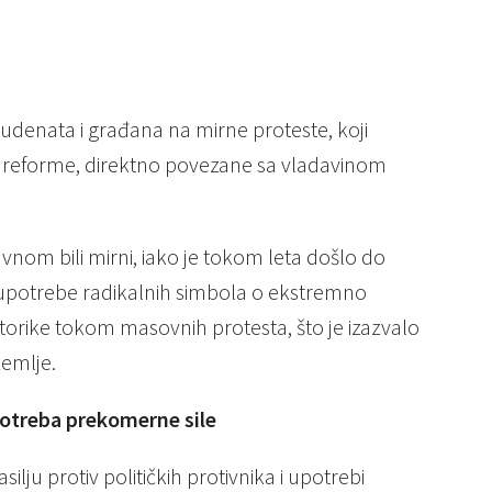
tudenata i građana na mirne proteste, koji
 reforme, direktno povezane sa vladavinom
avnom bili mirni, iako je tokom leta došlo do
i upotrebe radikalnih simbola o ekstremno
retorike tokom masovnih protesta, što je izazvalo
zemlje.
upotreba prekomerne sile
silju protiv političkih protivnika i upotrebi