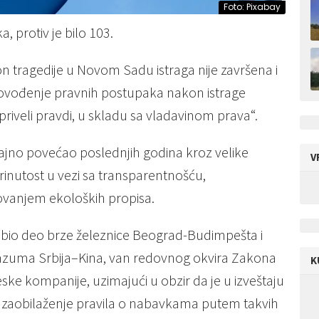
Foto: Pixabay
, protiv je bilo 103.
on tragedije u Novom Sadu istraga nije završena i
rovođenje pravnih postupaka nakon istrage
riveli pravdi, u skladu sa vladavinom prava“.
ačajno povećao poslednjih godina kroz velike
V
abrinutost u vezi sa transparentnošću,
ovanjem ekoloških propisa.
ce bio deo brze železnice Beograd-Budimpešta i
azuma Srbija–Kina, van redovnog okvira Zakona
K
ke kompanije, uzimajući u obzir da je u izveštaju
a zaobilaženje pravila o nabavkama putem takvih