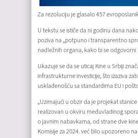
Za rezoluciju je glasalo 457 evroposlanika
U tekstu se ističe da ni godinu dana nak
poziva na „potpuno i transparentno sp
nadležnih organa, kako bi se odgovorni p
Ukazuje se da se uticaj Kine u Srbiji zn
infrastrukturne investicije, što izaziva z
usklađenošću sa standardima EU i pošt
„Uzimajući u obzir da je projekat stani
realizovan u okviru međuvladinog spor
o javnim nabavkama, od strane dve kines
Komisije za 2024. već bilo upozoreno n