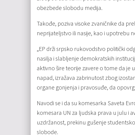
obezbede slobodu medija.
Takođe, poziva visoke zvaničnike da pre
neprijateljstvo ili nasije, kao i upotre
„EP drži srpsko rukovodstvo politički od
nasilja i slabljenje demokratskih institucij
aktivno šire teorije zavere o tome da je u
napad, izražava zabrinutost zbog izostank
organe gonjenja i pravosuđe, da opovrgnu
Navodi se i da su komesarka Saveta Evro
komesara UN za ljudska prava u julu i a
uzdržanost, prekinu gušenje studentsko
slobode.