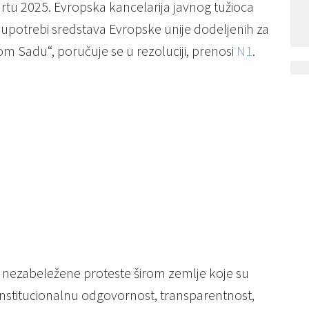
rtu 2025. Evropska kancelarija javnog tužioca
upotrebi sredstava Evropske unije dodeljenih za
om Sadu“, poručuje se u rezoluciji, prenosi
N1
.
 nezabeležene proteste širom zemlje koje su
 institucionalnu odgovornost, transparentnost,