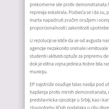
prekomerne sile protiv demonstranata š
represija eskalirala. Podseća se i da su
marta napadnuti zvučim oružjem i ocenju
proporcionalnosti i zakonitosti upotrebe 
U rezoluciji se ističe da se od avgusta 
agencije nezakonito snimale i emitovale 
studenti i aktivisti optuže za pripremu d
dok je elitna vojna jedinica Kobre bila r
municiju.
EP najstrože osuđuje talas nasilja pod ut
hapšenja protiv mirnih demonstranata, no
predstavnicka opozicije u Srbiji, kao i k
zloupotrebu ličnih podataka u cilju disr