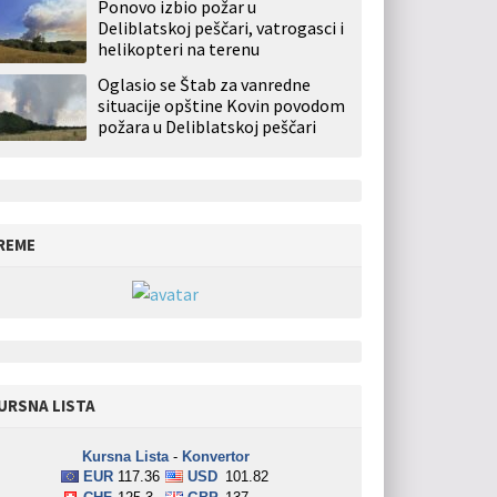
Ponovo izbio požar u
Deliblatskoj peščari, vatrogasci i
helikopteri na terenu
Oglasio se Štab za vanredne
situacije opštine Kovin povodom
požara u Deliblatskoj peščari
REME
URSNA LISTA