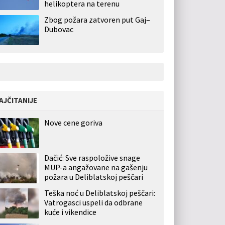
helikoptera na terenu
Zbog požara zatvoren put Gaj–
Dubovac
AJČITANIJE
Nove cene goriva
Dačić: Sve raspoložive snage
MUP-a angažovane na gašenju
požara u Deliblatskoj peščari
Teška noć u Deliblatskoj peščari:
Vatrogasci uspeli da odbrane
kuće i vikendice