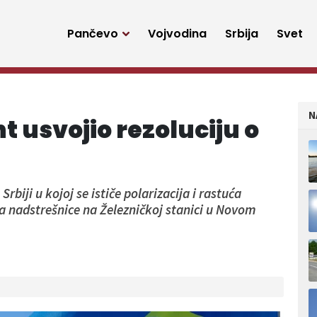
Pančevo
Vojvodina
Srbija
Svet
N
 usvojio rezoluciju o
Srbiji u kojoj se ističe polarizacija i rastuća
da nadstrešnice na Železničkoj stanici u Novom