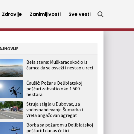
Zdravlje
Zanimljivosti
Sve vesti
AJNOVIJE
Bela stena: Muškarac skočio iz
čamca da se osveži i nestao u reci
Čaušić: Požar u Deliblatskoj
peščari zahvatio oko 1.500
hektara
Struja stigla u Dubovac, za
vodosnabdevanje Šumarka i
Vrela angažovan agregat
Borba sa požarom u Deliblatskoj
peščari: I danas četiri