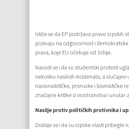
Ističe se da EP podržava pravo srpskih s
pozivaju na odgovornost i demokratske
prava, koje EU očekuje od Srbije.
Navodi se i da su studentski protesti ugl
nekoliko nasilnih incidenata, a slučajev
nacionalističke, proruske i šovinističke 
značajne kritike iz inostranstva i unutar 
Nasilje protiv političkih protivnika i 
Dodaje se i da su srpske vlasti pribegle na