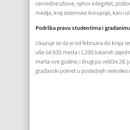
vanredne izbore, njihov integritet, pošt
medija, kraj sistemske korupcije, kao i 
Podrška pravu studentima i građanima
Ukazuje se da je od februara do kraja s
više od 630 mesta i 1.200 lokalnih zajednica
marta ove godine, i drugi po veličini 28. 
građanski pokret u poslednjih nekoliko 