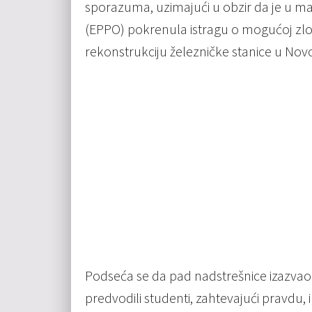
sporazuma, uzimajući u obzir da je u ma
(EPPO) pokrenula istragu o mogućoj zlo
rekonstrukciju železničke stanice u Nov
Podseća se da pad nadstrešnice izazvao
predvodili studenti, zahtevajući pravdu,