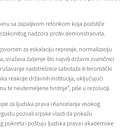
kinu sa zapaljivom retorikom koja podstiče
bu nezakonitog nadzora protiv demonstranata.
govornim za eskalaciju represije, normalizaciju
a, izražava žaljenje što najviši državni zvaničnici
rušavanje nadstrešnice sabotaža ili teroristički
a reakcije državnih institucija, uključujući
 te neutemeljene tvrdnje“, piše u rezoluciji.
pe za ljudska prava i Kancelarija visokog
vgustu pozvali srpske vlasti da pokažu
g pokreta i poštuju ljudska prava i akademske