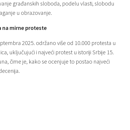
ovanje građanskih sloboda, podelu vlasti, slobodu
ulaganje u obrazovanje.
 na mirne proteste
eptembra 2025. održano više od 10.000 protesta u
, uključujući i najveći protest u istoriji Srbije 15.
juna, čime je, kako se ocenjuje to postao najveći
decenija.