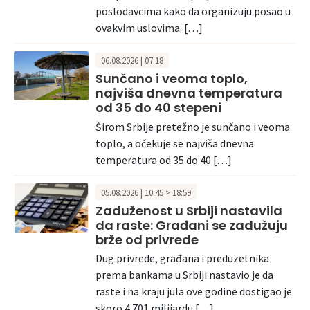
poslodavcima kako da organizuju posao u
ovakvim uslovima. […]
06.08.2026 | 07:18
Sunčano i veoma toplo,
najviša dnevna temperatura
od 35 do 40 stepeni
Širom Srbije pretežno je sunčano i veoma
toplo, a očekuje se najviša dnevna
temperatura od 35 do 40 […]
05.08.2026 | 10:45 > 18:59
Zaduženost u Srbiji nastavila
da raste: Građani se zadužuju
brže od privrede
Dug privrede, građana i preduzetnika
prema bankama u Srbiji nastavio je da
raste i na kraju jula ove godine dostigao je
skoro 4.701 milijardu […]