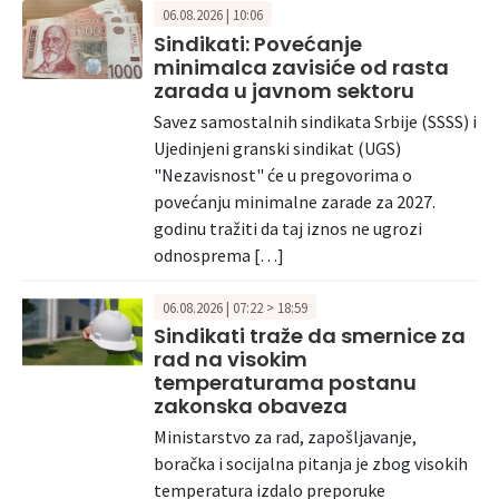
06.08.2026 | 10:06
Sindikati: Povećanje
minimalca zavisiće od rasta
zarada u javnom sektoru
Savez samostalnih sindikata Srbije (SSSS) i
Ujedinjeni granski sindikat (UGS)
"Nezavisnost" će u pregovorima o
povećanju minimalne zarade za 2027.
godinu tražiti da taj iznos ne ugrozi
odnosprema […]
06.08.2026 | 07:22 > 18:59
Sindikati traže da smernice za
rad na visokim
temperaturama postanu
zakonska obaveza
Ministarstvo za rad, zapošljavanje,
boračka i socijalna pitanja je zbog visokih
temperatura izdalo preporuke