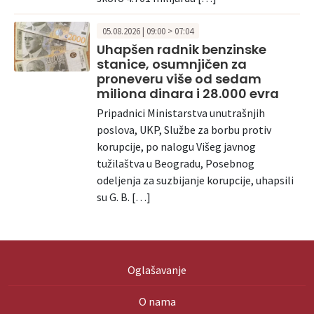
05.08.2026 | 09:00 > 07:04
Uhapšen radnik benzinske
stanice, osumnjičen za
proneveru više od sedam
miliona dinara i 28.000 evra
Pripadnici Ministarstva unutrašnjih
poslova, UKP, Službe za borbu protiv
korupcije, po nalogu Višeg javnog
tužilaštva u Beogradu, Posebnog
odeljenja za suzbijanje korupcije, uhapsili
su G. B. […]
Oglašavanje
O nama