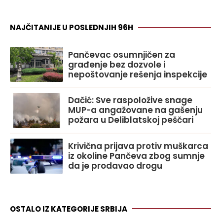
NAJČITANIJE U POSLEDNJIH 96H
Pančevac osumnjičen za
građenje bez dozvole i
nepoštovanje rešenja inspekcije
Dačić: Sve raspoložive snage
MUP-a angažovane na gašenju
požara u Deliblatskoj peščari
Krivična prijava protiv muškarca
iz okoline Pančeva zbog sumnje
da je prodavao drogu
OSTALO IZ KATEGORIJE SRBIJA