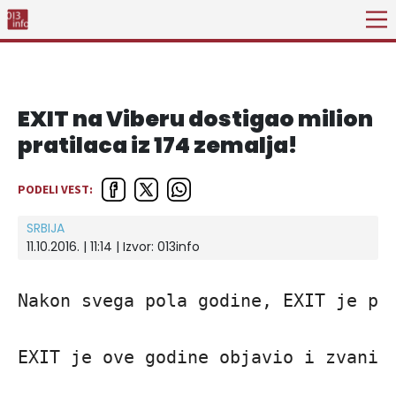
EXIT na Viberu dostigao milion
pratilaca iz 174 zemalja!
PODELI VEST:
SRBIJA
11.10.2016. | 11:14 | Izvor:
013info
Nakon svega pola godine, EXIT je pr
EXIT je ove godine objavio i zvanič