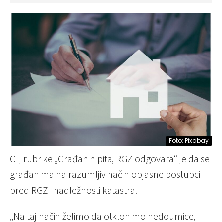
Foto: Pixabay
Cilj rubrike „Građanin pita, RGZ odgovara“ je da se
građanima na razumljiv način objasne postupci
pred RGZ i nadležnosti katastra.
„Na taj način želimo da otklonimo nedoumice,