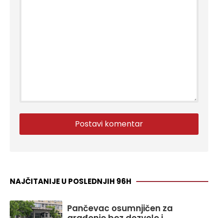
NAJČITANIJE U POSLEDNJIH 96H
Pančevac osumnjičen za
građenje bez dozvole i