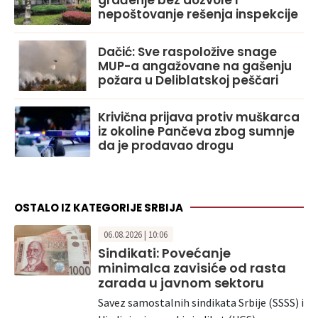
nepoštovanje rešenja inspekcije
Dačić: Sve raspoložive snage
MUP-a angažovane na gašenju
požara u Deliblatskoj peščari
Krivična prijava protiv muškarca
iz okoline Pančeva zbog sumnje
da je prodavao drogu
OSTALO IZ KATEGORIJE SRBIJA
06.08.2026 | 10:06
Sindikati: Povećanje
minimalca zavisiće od rasta
zarada u javnom sektoru
Savez samostalnih sindikata Srbije (SSSS) i