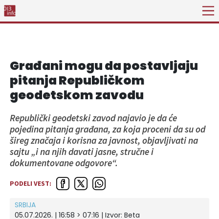
Građani mogu da postavljaju
pitanja Republičkom
geodetskom zavodu
Republički geodetski zavod najavio je da će
pojedina pitanja građana, za koja proceni da su od
šireg značaja i korisna za javnost, objavljivati na
sajtu „i na njih davati jasne, stručne i
dokumentovane odgovore“.
PODELI VEST:
SRBIJA
05.07.2026. | 16:58 > 07:16
| Izvor:
Beta