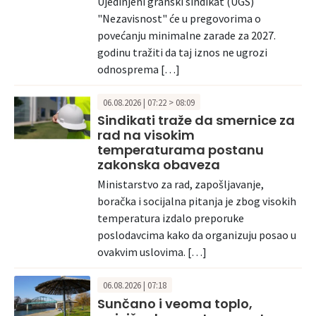
Ujedinjeni granski sindikat (UGS)
"Nezavisnost" će u pregovorima o
povećanju minimalne zarade za 2027.
godinu tražiti da taj iznos ne ugrozi
odnosprema […]
06.08.2026 | 07:22 > 08:09
Sindikati traže da smernice za
rad na visokim
temperaturama postanu
zakonska obaveza
Ministarstvo za rad, zapošljavanje,
boračka i socijalna pitanja je zbog visokih
temperatura izdalo preporuke
poslodavcima kako da organizuju posao u
ovakvim uslovima. […]
06.08.2026 | 07:18
Sunčano i veoma toplo,