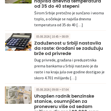
najviša dnevna temperatura
od 35 do 40 stepeni
Širom Srbije pretežno je sunčano i veoma
toplo, a očekuje se najviša dnevna
temperatura od 35 do 40 […]
05.08.2026 | 10:45 > 08:09
Zaduženost u Srbiji nastavila
da raste: Građani se zadužuju
brže od privrede
Dug privrede, građana i preduzetnika
prema bankama u Srbiji nastavio je da
raste i na kraju jula ove godine dostigao je
skoro 4.701 milijardu […]
05.08.2026 | 09:00 > 07:04
Uhapšen radnik benzinske
stanice, osumnjičen za
proneveru više od sedam