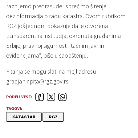
razbijemo predrasude i sprečimo širenje
dezinformacija o radu katastra. Ovom rubrikom
RGZ još jednom pokazuje da je otvorena i
transparentna institucija, okrenuta građanima
Srbije, pravnoj sigurnosti i tačnim javnim
evidencijama“, piše u saopštenju.
Pitanja se mogu slati na mejl adresu
gradjaninpita@rgz.gov.rs.
PODELI VEST:
TAGOVI:
KATASTAR
RGZ