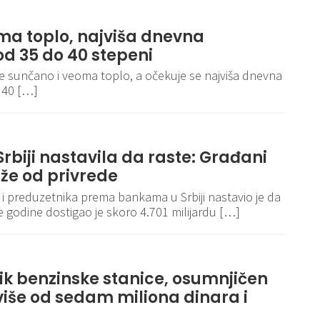
ma toplo, najviša dnevna
d 35 do 40 stepeni
je sunčano i veoma toplo, a očekuje se najviša dnevna
 40 […]
rbiji nastavila da raste: Građani
že od privrede
 i preduzetnika prema bankama u Srbiji nastavio je da
ve godine dostigao je skoro 4.701 milijardu […]
k benzinske stanice, osumnjičen
više od sedam miliona dinara i