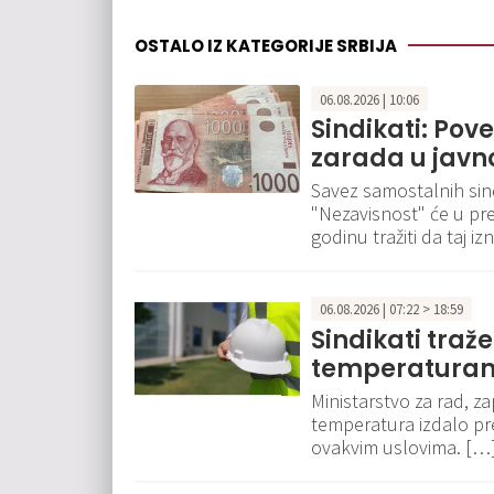
OSTALO IZ KATEGORIJE SRBIJA
06.08.2026 | 10:06
Sindikati: Pov
zarada u javn
Savez samostalnih sindi
"Nezavisnost" će u pr
godinu tražiti da taj 
06.08.2026 | 07:22 > 18:59
Sindikati traž
temperaturam
Ministarstvo za rad, za
temperatura izdalo p
ovakvim uslovima. […