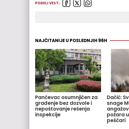
PODELI VEST:
NAJČITANIJE U POSLEDNJIH 96H
Pančevac osumnjičen za
Dačić: S
građenje bez dozvole i
snage M
nepoštovanje rešenja
angažov
inspekcije
požara u
peščari