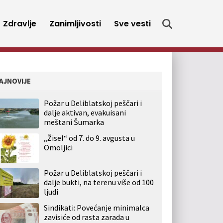
Zdravlje
Zanimljivosti
Sve vesti
AJNOVIJE
Požar u Deliblatskoj peščari i
dalje aktivan, evakuisani
meštani Šumarka
„Žisel“ od 7. do 9. avgusta u
Omoljici
Požar u Deliblatskoj peščari i
dalje bukti, na terenu više od 100
ljudi
Sindikati: Povećanje minimalca
zavisiće od rasta zarada u