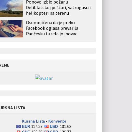
Ponovo izbio požar u
Deliblatskoj peščari, vatrogasci i
helikopteri na terenu
Osumnjičena da je preko
Facebook oglasa prevarila
Pančevku i uzela joj novac
REME
URSNA LISTA