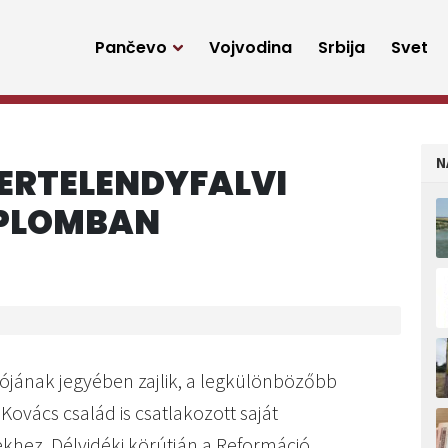
Pančevo
Vojvodina
Srbija
Svet
N
ERTELENDYFALVI
PLOMBAN
lójának jegyében zajlik, a legkülönbözőbb
Kovács család is csatlakozott saját
khez. Délvidéki körútján a Reformáció