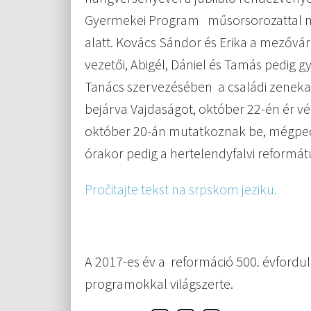
Gyermekei Program műsorsorozattal mut
alatt. Kovács Sándor és Erika a mezővár
vezetői, Abigél, Dániel és Tamás pedig
Tanács szervezésében a családi zeneka
bejárva Vajdaságot, október 22-én ér v
október 20-án mutatkoznak be, mégpedig
órakor pedig a hertelendyfalvi reform
Pročitajte tekst na srpskom jeziku.
A 2017-es év a reformáció 500. évfordu
programokkal világszerte.