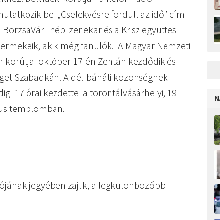
atkozik be „Cselekvésre fordult az idő” cím
i BorzsaVári népi zenekar és a Krisz együttes
 gyermekeik, akik még tanulók. A Magyar Nemzeti
r körútja október 17-én Zentán kezdődik és
éget Szabadkán. A dél-bánáti közönségnek
 17 órai kezdettel a torontálvásárhelyi, 19
N
átus templomban.
lójának jegyében zajlik, a legkülönbözőbb