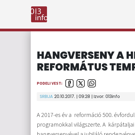
HANGVERSENY A H
REFORMÁTUS TEM
PODELI VEST:
SRBIJA
20.10.2017. | 09:28 | Izvor:
013info
A 2017-es év a reformáció 500. évfordu
programokkal világszerte. A kárpátaljai 
hangversenyével a jubiláló rendezvénye